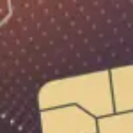
ochish
Toshkent shahri