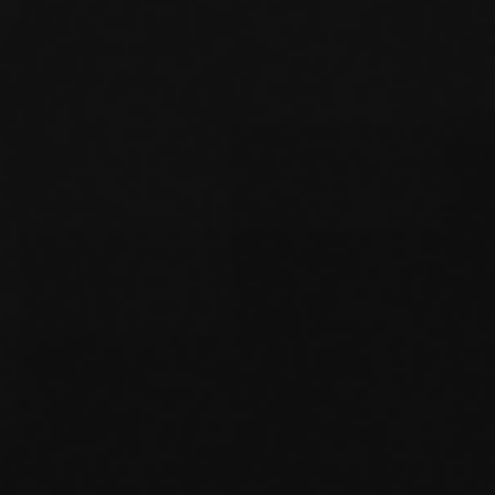
Murojaatni yuborish
fikringiz biz uchun muhim
Yagona telefon-markazi
1285
va
+998 55 503-63-63
Ish tartibi: Dushanba-Juma 08:00-20:00, Shanba-Yakshanba 09:00-
18:00
Ishonch telefoni
+998 71 202-99-99
Ish tartibi: DU-JU 09:00-18:00
Mintaqaviy ishonch telefonlari
Korrupsiyaga qarshi nazorat
departamenti ishonch raqami