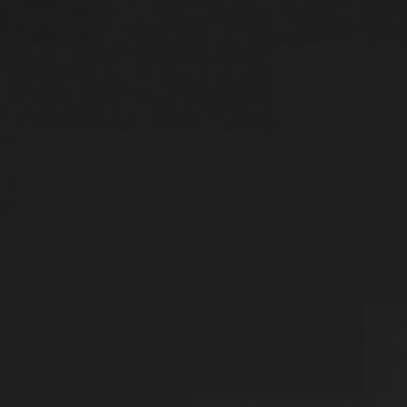
Video