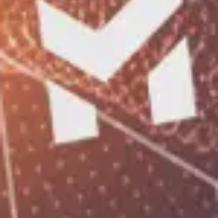
Arizani to‘ldirish
1
Bunga o‘rta hisobda 5 daqiqa vaqt
ketadi
Ma’qullanishini kuting
2
Hujjatlarni 15 daqiqa ichida
rasmiylashtirilishini ta’minlaymiz
Foyda oling
Hisobvaraqqa summani
kiritganingizdan keyin foyda oling
Eng yaqin filialda depozit