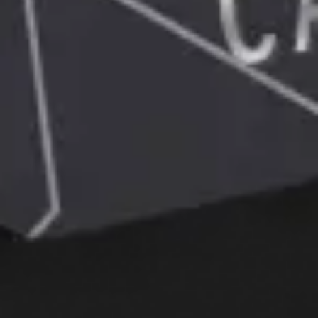
Rasmiylashtirilgan omonat
summasiga qo'shimcha mablag'
kiritish mumkinmi?
Foizlar kapitalizatsiyasi nimani
anglatadi?
Boshqa depozitlar