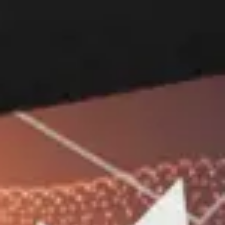
Oylik daromad *
72 000 000
so'm
Depozit muddati davomida jamg‘arilgan summa *
472 000 000
so'm
Stavka foizi
18
%
* Omonatning aniq shartlari bank tomonidan arizani ko‘rib
chiqish natijalariga ko‘ra sizga taqdim etiladi
Talabnoma yuborish
Depozit qanday ochiladi?