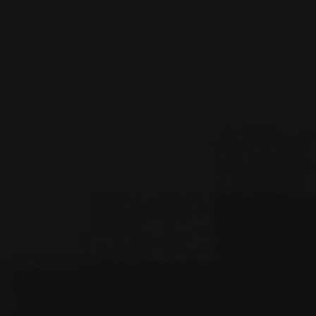
Bank bilan bog‘lanish
qo‘llab-quvvatlash uchun qo‘ng‘iroq
qilish
Korrupsiyaga qarshi
kurashish
Siz korruptsiya hodisasiga duch
keldingizmi?