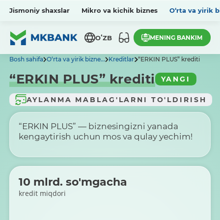
Jismoniy shaxslar
Mikro va kichik biznes
O‘rta va yirik 
MENING BANKIM
OʻZB
Bosh sahifa
O‘rta va yirik bizne...
Kreditlar
“ERKIN PLUS” krediti
“ERKIN PLUS” krediti
YANGI
AYLANMA MABLAG'LARNI TO'LDIRISH
“ERKIN PLUS” — biznesingizni yanada
kengaytirish uchun mos va qulay yechim!
10 mlrd. so'mgacha
kredit miqdori