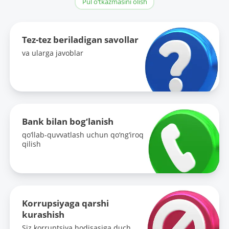
Pul o‘tkazmasini olish
Tez-tez beriladigan savollar
va ularga javoblar
Bank bilan bog‘lanish
qo‘llab-quvvatlash uchun qo‘ng‘iroq
qilish
Korrupsiyaga qarshi
kurashish
Siz korruptsiya hodisasiga duch