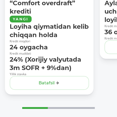
“Comfort overdraft”
Аyl
krediti
uch
loy
YANGI
Loyiha qiymatidan kelib
Kredit m
36 
chiqqan holda
Kredit m
Kredit miqdori
24 oygacha
Kredit muddati
24% (Xorijiy valyutada
3m SOFR + 9%dan)
Yillik stavka
Batafsil