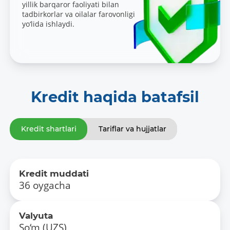
yillik barqaror faoliyati bilan
tadbirkorlar va oilalar farovonligi
yo‘lida ishlaydi.
Kredit haqida batafsil
Kredit shartlari
Tariflar va hujjatlar
Kredit muddati
36 oygacha
Valyuta
So‘m (UZS)