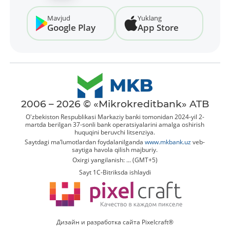
Mavjud
Yuklang
Google Play
App Store
2006 – 2026 © «Mikrokreditbank» ATB
O'zbekiston Respublikasi Markaziy banki tomonidan 2024-yil 2-
martda berilgan 37-sonli bank operatsiyalarini amalga oshirish
huquqini beruvchi litsenziya.
Saytdagi ma’lumotlardan foydalanilganda
www.mkbank.uz
veb-
saytiga havola qilish majburiy.
Oxirgi yangilanish: ... (GMT+5)
Sayt 1C-Bitriksda ishlaydi
Дизайн и разработка сайта Pixelcraft®