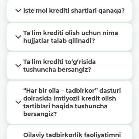
Isteʼmol krediti shartlari qanaqa?
Taʼlim krediti olish uchun nima
hujjatlar talab qilinadi?
Taʼlim krediti to‘g‘risida
tushuncha bersangiz?
“Har bir oila – tadbirkor” dasturi
doirasida imtiyozli kredit olish
tartiblari haqida tushuncha
bersangiz?
Oilaviy tadbirkorlik faoliyatimni