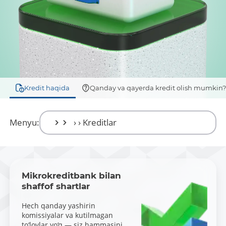
Kredit haqida
Qanday va qayerda kredit olish mumkin
Menyu:
Mikrokreditbank bilan
shaffof shartlar
Hech qanday yashirin
komissiyalar va kutilmagan
to‘lovlar yo‘q — siz hammasini