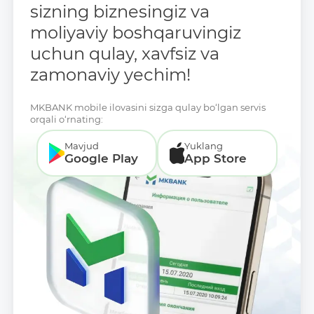
sizning biznesingiz va
moliyaviy boshqaruvingiz
uchun qulay, xavfsiz va
zamonaviy yechim!
MKBANK mobile ilovasini sizga qulay bo‘lgan servis
orqali o‘rnating:
Mavjud
Yuklang
Google Play
App Store