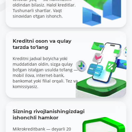
oldindan bilasiz. Halol kreditlar.
Tushunarli shartlar. Vaqt
sinovidan o‘tgan ishonch.
Kreditni oson va qulay
tarzda to‘lang
Kreditni jadval bo‘yicha yoki
muddatidan oldin, sizga qulay
bo‘lgan istalgan usulda to‘lang —
mobil ilova, internet-bank,
bankomat yoki filial orqali. Tez va
komissiyasiz.
Sizning rivojlanishingizdagi
ishonchli hamkor
Mikrokreditbank — deyarli 20