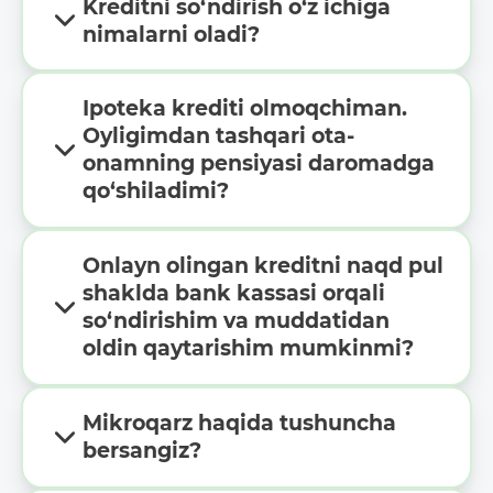
Kreditni so‘ndirish o‘z ichiga
nimalarni oladi?
Ipoteka krediti olmoqchiman.
Oyligimdan tashqari ota-
onamning pensiyasi daromadga
qo‘shiladimi?
Onlayn olingan kreditni naqd pul
shaklda bank kassasi orqali
so‘ndirishim va muddatidan
oldin qaytarishim mumkinmi?
Mikroqarz haqida tushuncha
bersangiz?