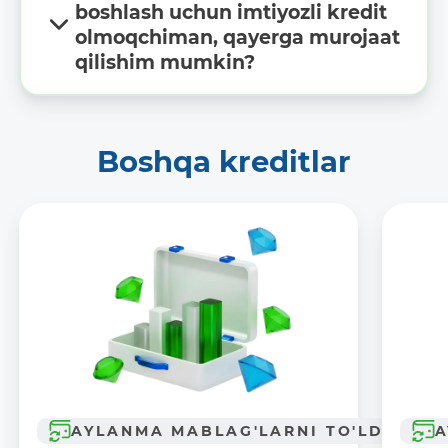
boshlash uchun imtiyozli kredit
olmoqchiman, qayerga murojaat
qilishim mumkin?
Boshqa kreditlar
AYLANMA MABLAG'LARNI TO'LDIRISH
A