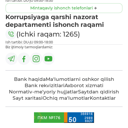
Ish tartibi: DU-JU 09:00-18:00
Mintaqaviy ishonch telefonlari
Korrupsiyaga qarshi nazorat
departamenti ishonch raqami
(Ichki raqam: 1265)
Ish tartibi: DU-JU 09:00-18:00
Biz ijtimoiy tarmoqlardamiz:
Bank haqida
Ma'lumotlarni oshkor qilish
Bank rekvizitlari
Axborot xizmati
Normativ-me’yoriy hujjatlar
Saytdan qidirish
Sayt xaritasi
Ochiq ma'lumotlar
Kontaktlar