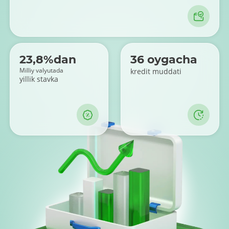
23,8%dan
36 oygacha
Milliy valyutada
kredit muddati
yillik stavka