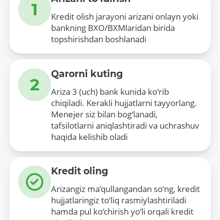
1
Kredit olish jarayoni arizani onlayn yoki
bankning BXO/BXMlaridan birida
topshirishdan boshlanadi
Qarorni kuting
2
Ariza 3 (uch) bank kunida ko‘rib
chiqiladi. Kerakli hujjatlarni tayyorlang.
Menejer siz bilan bog‘lanadi,
tafsilotlarni aniqlashtiradi va uchrashuv
haqida kelishib oladi
Kredit oling
Arizangiz ma’qullangandan so‘ng, kredit
hujjatlaringiz to‘liq rasmiylashtiriladi
hamda pul ko‘chirish yo‘li orqali kredit