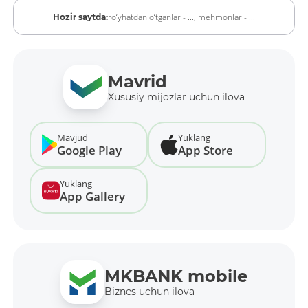
ro‘yhatdan o‘tganlar - ...,
mehmonlar - ...
Hozir saytda:
Mavrid
Xususiy mijozlar uchun ilova
Mavjud
Yuklang
Google Play
App Store
Yuklang
App Gallery
MKBANK mobile
Biznes uchun ilova