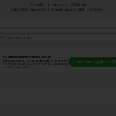
Kontakt ma'lumotlarini to'ldiring
Yuborilgandan so'ng, menejerimiz siz bilan bog'lanadi.
Ma’lumotlaringiz himoyalangan
Отправляя заявку вы соглашаетесь на обработку
Talabnoma yuborish
персональных данных в соответствии с
Политикой
конфиденциальности