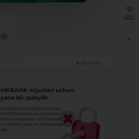
Ishonch
telefonlari
...
Yangilash: ...
MKBANK mijozlari uchun
yana bir qulaylik
Endilikda karta foydalanuvchilari
MAVRID mobil ilovasi yordamida
kartani masofadan turib bloklash
va blokdan chiqarish imkoniyatiga
ega.