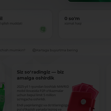
il
0 so'm
 qilish muddati
xizmat haqi
ochish mumkin?
Kartaga buyurtma bering
Siz so‘radingiz — biz
amalga oshirdik
2025-yil 1-iyundan boshlab MAVRID
mobil ilovasida P2P-o‘tkazmalar
uchun bepul limit 5 million
so‘mgacha oshirildi.
Endi yaqinlaringiz va do‘stlaringizga
pul o‘tkazish yanada tezroq va