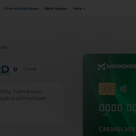
O‘rta va yirik biznes
Bank haqida
Yana
CARD
RD
USD
dida, ham butun
qabul qilinadigan