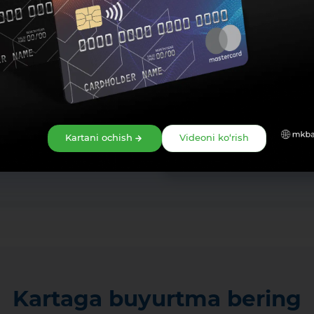
Kartani ochish
Videoni ko‘rish
Kartaga buyurtma bering