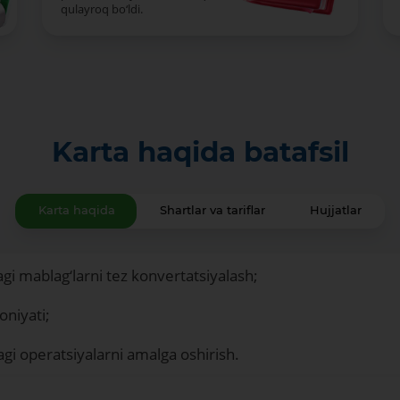
qulayroq bo‘ldi.
Karta haqida batafsil
Karta haqida
Shartlar va tariflar
Hujjatlar
agi mablag‘larni tez konvertatsiyalash;
oniyati;
gi operatsiyalarni amalga oshirish.