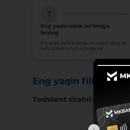
1
Eng yaqin bank bo‘limiga
boring
Eng yaqin bank bo‘limiga murojaat qiling va
karta ochish uchun ariza bering
Eng yaqin filialda ka
Toshkent shahri