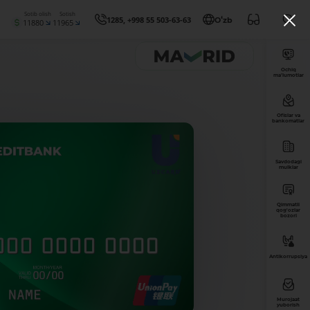
Sotib olish
Sotish
1285, +998 55 503-63-63
Oʻzb
11880
11965
Ochiq
ma’lumotlar
Ofislar va
bankomatlar
Savdodagi
mulklar
Qimmatli
qog'ozlar
bozori
Antikorrupsiya
Murojaat
yuborish