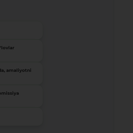
lovlar
da, amaliyotni
omissiya