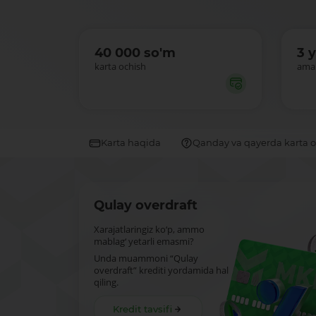
40 000 so'm
3 y
karta ochish
amal
Karta haqida
Qanday va qayerda karta 
Qulay overdraft
Xarajatlaringiz ko‘p, ammo
mablag‘ yetarli emasmi?
Unda muammoni “Qulay
overdraft” krediti yordamida hal
qiling.
Kredit tavsifi