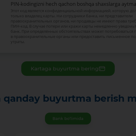
PIN-kodingizni hech qachon boshqa shaxslarga aytm
Этот код является конфиденциальной информацией, которую до
только владелец карты. Ни сотрудники банка, ни представители
правоохранительных органов, ни продавцы не имеют права треб
ПИН-код. В случае потери или кражи карты немедленно уведомьт
банк. При определённых обстоятельствах может потребоваться 
в правоохранительные органы или предоставить письменное п
утраты.
Kartaga buyurtma bering
a qanday buyurtma berish 
Bank bo‘limida