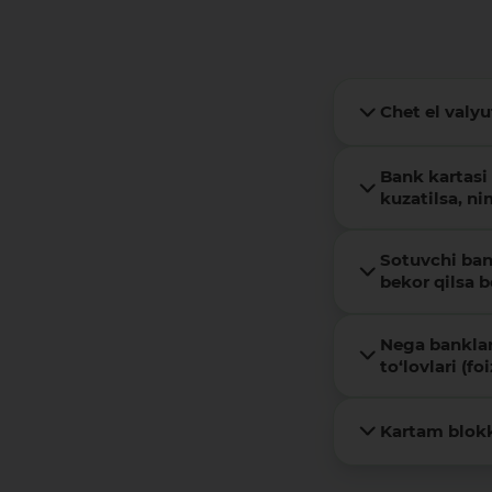
Chet el valy
Bank kartasi
kuzatilsa, ni
Sotuvchi ban
bekor qilsa 
Nega banklar
to‘lovlari (fo
Kartam blokk