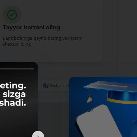
Tayyor kartani oling
Bank bo‘limiga qaytib boring va kartani
shaxsan oling
Ofislar va bankomatlar