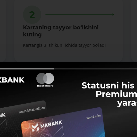
2
Kartaning tayyor bo‘lishini
kuting
Kartangiz 3 ish kuni ichida tayyor bo‘ladi
rta ochish