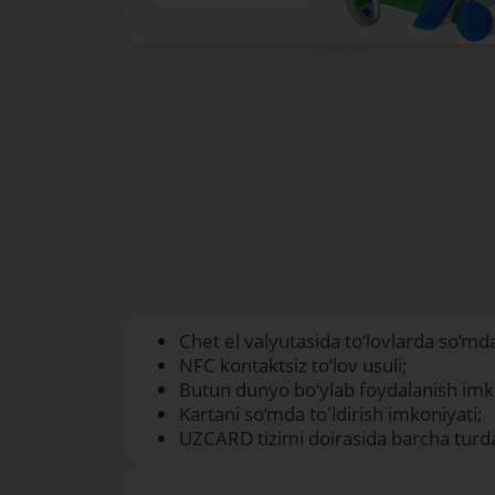
Chet el valyutasida to‘lovlarda so‘md
NFC kontaktsiz to‘lov usuli;
Butun dunyo bo‘ylab foydalanish imk
Kartani so‘mda toʻldirish imkoniyati;
UZCARD tizimi doirasida barcha turda