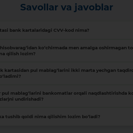
Savollar va javoblar
utasi bank kartalaridagi CVV-kod nima?
 hisobvarag‘idan ko‘chirmada men amalga oshirmagan to‘
ma qilish lozim?
k kartasidan pul mablag‘larini ikki marta yechgan taqdir
bo‘ladimi?
 pul mablag‘larini bankomatlar orqali naqdlashtirishda k
izlar)ni undirishadi?
a tushib qoldi nima qilishim lozim bo‘ladi?