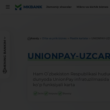
Jismoniy shaxslar
Mikro va kichik biznes
Asosiy
O‘rta va yirik biznes
Plastik kartalar
UNIONPAY-UZ
MENING BANKIM
UNIONPAY-UZCA
Ham Oʻzbekiston Respublikasi hudu
dunyoda UnionPay infratuzilmasida 
ko‘p funksiyali karta
So'm
Valyuta
Shaxsiy