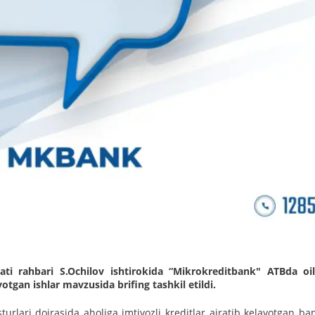
ti rahbari S.Ochilov ishtirokida “Mikrokreditbank" ATBda oil
otgan ishlar mavzusida brifing tashkil etildi.
turlari doirasida aholiga imtiyozli kreditlar ajratib kelayotgan ba