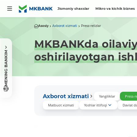
Jismoniy shaxslar
Mikro va kichik biznes
Asosiy
Axborot xizmati
Press-relizlar
MKBANKda oilaviy 
MENING BANKIM
oshirilayotgan ish
Axborot xizmati
Yangiliklar
Press-re
Matbuot xizmati
Yoshlar ittifoqi
Davlat das