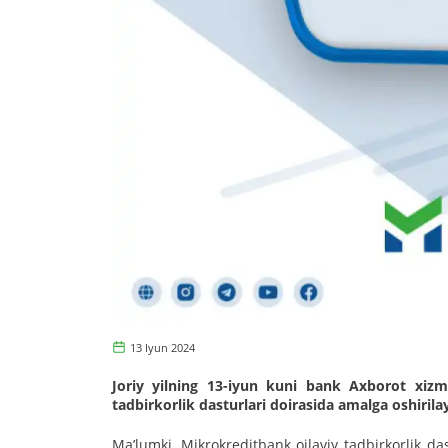
13 Iyun 2024
Joriy yilning 13-iyun kuni bank Axborot xizma
tadbirkorlik dasturlari doirasida amalga oshirilay
Maʼlumki, Mikrokreditbank oilaviy tadbirkorlik das