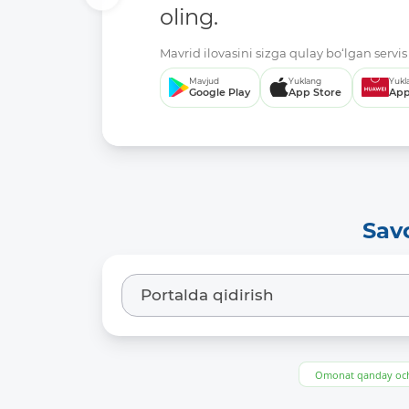
oling.
Mavrid ilovasini sizga qulay bo‘lgan servis 
Mavjud
Yuklang
Yukl
Google Play
App Store
App
Sav
Omonat qanday och