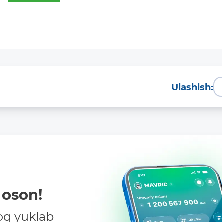
Ulashish:
oson!
oq yuklab