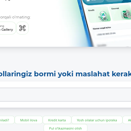
orqali o‘rnating:
ang
 Gallery
ollaringiz bormi yoki maslahat kera
iladi?
Mobil ilova
Kredit karta
Yosh oilalar uchun ipoteka
Ak
Pul o‘tkazmasini olish