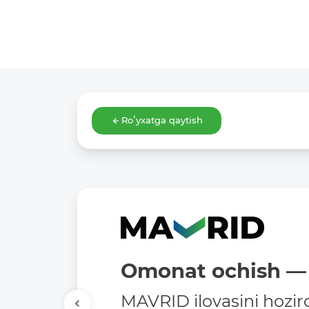
Roʻyxatga qaytish
Omonat ochish — 
MAVRID ilovasini hozir