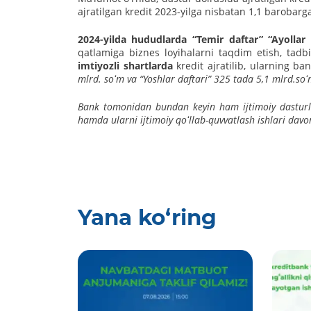
ajratilgan kredit 2023-yilga nisbatan 1,1 barobarg
2024-yilda hududlarda “Temir daftar” “Ayollar
qatlamiga biznes loyihalarni taqdim etish, tadbi
imtiyozli shartlarda
kredit ajratilib, ularning 
mlrd. soʻm va “Yoshlar daftari” 325 tada 5,1 mlrd.soʻ
Bank tomonidan bundan keyin ham ijtimoiy dasturlar 
hamda ularni ijtimoiy qoʻllab-quvvatlash ishlari davom
Yana ko‘ring