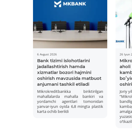
6 Avgust 2026
26 Iyun 
Bank tizimi islohotlarini
Mikr
jadallashtirish hamda
aholi
xizmatlar bozori hajmini
kamba
oshirish mavzusida matbuot
boʻy
anjumani tashkil etiladi
oshir
Mikrokreditbankka biriktirilgan
Joriy y
mahallalarda mahalla bankiri va
“Mikro
yordamchi agentlari tomonidan
bandlig
yanvar-iyun oyida 6,8 mingta plastik
kambagʻ
karta ochib berildi
amalga 
yuzasi
o‘tkazil