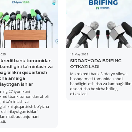
Kartani ochish
Videoni ko‘rish
2025
13 May 2025
okreditbank tomonidan
SIRDARYODA BRIFING
 bandligini taʼminlash va
O‘TKAZILADI
gʻallikni qisqartirish
Mikrokreditbank Sirdaryo viloyat
icha amalga
boshqarmasi tomonidan aholi
bandligini oshirish va kambag‘allikn
ilayotgan ishlar
qisqartirish bo‘yicha brifing
ilning 27-iyun kuni
o‘tkaziladi.
kreditbank tomonidan aholi
ini taʼminlash va
allikni qisqartirish boʻyicha
oshirilayotgan ishlar”
dan matbuot anjumani
adi.