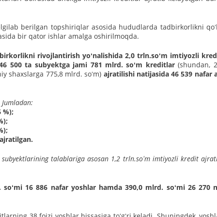
ilab berilgan topshiriqlar asosida hududlarda tadbirkorlikni qoʻ
orasida bir qator ishlar amalga oshirilmoqda.
rkorlikni rivojlantirish yoʻnalishida 2,0 trln.soʻm imtiyozli kred
46 500 ta subyektga jami 781 mlrd. soʻm kreditlar
(shundan, 2
niy shaxslarga 775,8 mlrd. soʻm)
ajratilishi natijasida 46 539 nafar 
. Jumladan:
6 %);
%);
%);
jratilgan.
subyektlarining talablariga asosan 1,2 trln.soʻm imtiyozli kredit ajrati
. soʻmi 16 886 nafar yoshlar hamda 390,0 mlrd. soʻmi 26 270 n
tlarning 38 foizi yoshlar hissasiga toʻgʻri keladi.
Shuningdek, yoshl