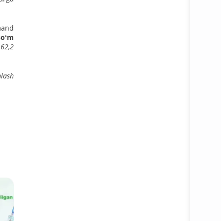
jmand
soʻm
 62,2
nlash