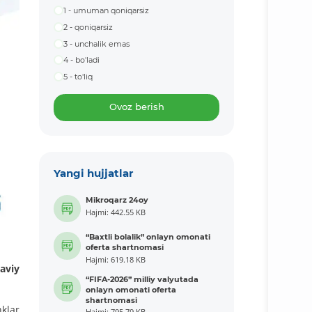
1 - umuman qoniqarsiz
2 - qoniqarsiz
3 - unchalik emas
4 - bo'ladi
5 - to'liq
Ovoz berish
Yangi hujjatlar
Mikroqarz 24oy
Hajmi: 442.55 KB
“Baxtli bolalik” onlayn omonati
oferta shartnomasi
Hajmi: 619.18 KB
aviy
“FIFA-2026” milliy valyutada
onlayn omonati oferta
shartnomasi
nklar