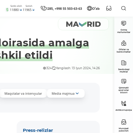
Sotib olish
Sotish
1285, +998 55 503-63-63
Oʻzb
11880
11965
Ochiq
ma’lumotlar
doirasida amalga
Ofislar va
kil etildi
bankomatlar
324
Yangilash: 13 Iyun 2024, 14:26
Savdodagi
mulklar
Qimmatli
qog'ozlar
Maqolalar va intervyular
Media majmua
bozori
Antikorrupsiya
Murojaat
Press-relizlar
yuborish