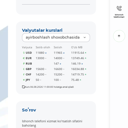
Ishonch
telefonlari
Valyutalar kurslari
ayirboshlash shoxobchasida
Valyuta
Sotib olish
Sotish
O‘zb MB
USD
11880
11965
11915.64
EUR
13000
14000
13749.46
RUB
147
146.19
GBP
15600
16600
16034.88
CHF
14200
15200
14719.75
JPY
50
100
75.48
Kurs 06.08.2026 11:00:00 holatiga amal qiladi
Soʻrov
Ishonch telefoni xizmat ko'rsatish sifatini
baholang