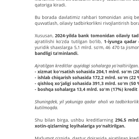
qatoriga kiradi.
Bu borada davlatimiz rahbari tomonidan aniq belg
quvvatlash, oilaviy tadbirkorlikni rivojlantirish b
Xususan,
2024-yilda bank tomonidan oilaviy tadbi
ajratilishi koʻzda tutilgan boʻlib,
1-iyunga qadar 
yuridik shaxslarga 5,1 mlrd. soʻm, 46 470 ta jismo
bandligi taʼminlandi.
Ajratilgan kreditlar quyidagi sohalarga yoʻnaltirilgan
- xizmat koʻrsatish sohasida 204,1 mlrd. soʻm (2
- ishlab chiqarish sohasida 172,2 mlrd. soʻm (22 
- qishloq xoʻjaligi sohasida 391,3 mlrd. soʻm (50 
- boshqa sohalarga 13,4 mlrd. soʻm (17%) kredit a
Shuningdek, yil yakuniga qadar aholi va tadbirkorlik 
kutilmoqda.
Shu bilan birga, ushbu kreditlarning
296,5 mlrd
xotin-qizlarning loyihalariga yoʻnaltirilgan.
Maʼlumot oʻrnida, dastur doirasida ajratilgan kredi