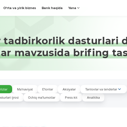
O‘rta va yirik biznes
Bank haqida
Yana
tadbirkorlik dasturlari 
lar mavzusida brifing tash
lizlar
Ma'naviyat
E'lonlar
Aksiyalar
Tanlovlar va tenderlar
turlari ijrosi
Ochiq ma'lumotlar
Press-kit
Analitika