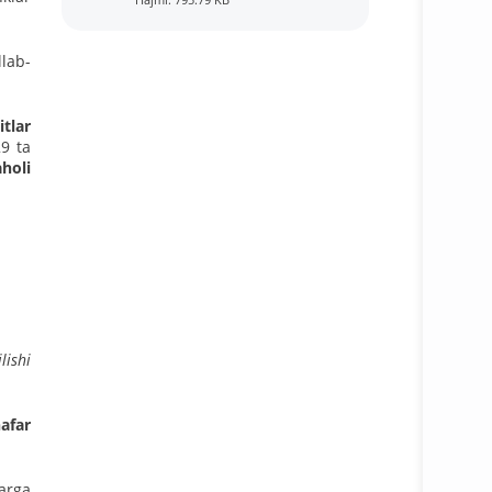
Hajmi: 795.79 KB
llab-
itlar
9 ta
aholi
lishi
afar
arga