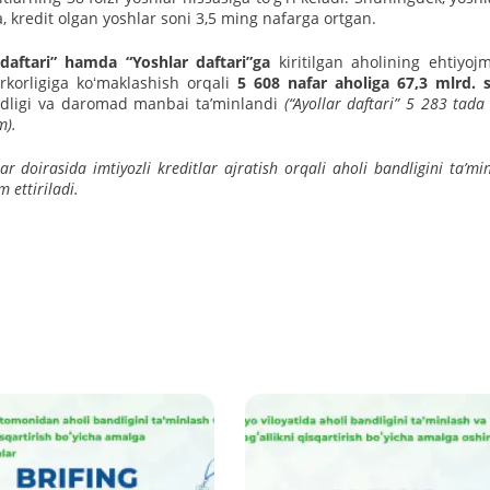
a, kredit olgan yoshlar soni 3,5 ming nafarga ortgan.
 daftari” hamda “Yoshlar daftari”ga
kiritilgan aholining ehtiyo
rkorligiga koʻmaklashish orqali
5 608 nafar aholiga 67,3 mlrd. 
bandligi va daromad manbai taʼminlandi
(“Ayollar daftari” 5 283 tada
m).
doirasida imtiyozli kreditlar ajratish orqali aholi bandligini taʼmi
 ettiriladi.