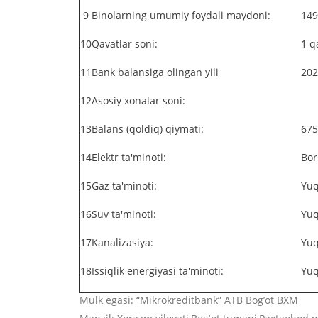
9
Binolarning umumiy foydali maydoni:
149
10
Qavatlar soni:
1 q
11
Bank balansiga olingan yili
202
12
Asosiy xonalar soni:
13
Balans (qoldiq) qiymati:
675
14
Elektr ta'minoti:
Bor
15
Gaz ta'minoti:
Yu
16
Suv ta'minoti:
Yu
17
Kanalizasiya:
Yu
18
Issiqlik energiyasi ta'minoti:
Yu
Mulk egasi: “Mikrokreditbank” АTB Bogʼot BXM