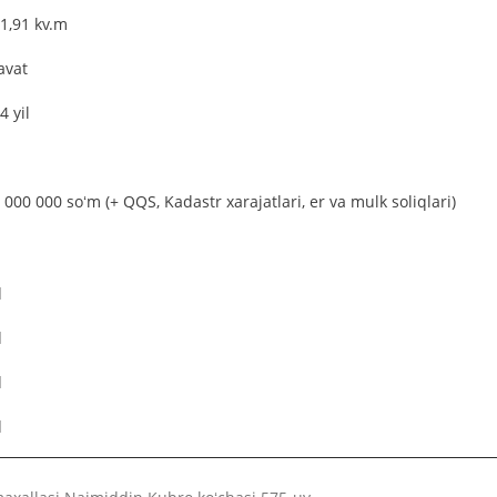
1,91 kv.m
avat
4 yil
 000 000 soʻm (+ QQS, Kadastr xarajatlari, er va mulk soliqlari)
q
q
q
q