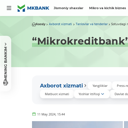
Jismoniy shaxslar
Mikro va kichik biznes
Asosiy
Axborot xizmati
Tanlovlar va tenderlar
Sotuvdagi 
“Mikrokreditbank
MENING BANKIM
Axborot xizmati
Yangiliklar
Press-re
Matbuot xizmati
Yoshlar ittifoqi
Davlat das
11 May 2024, 15:44