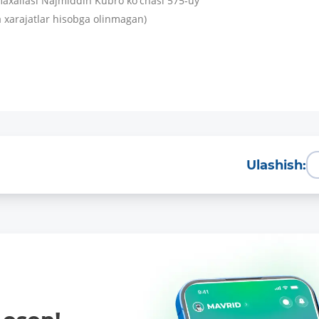
maxallasi Najmiddin Kubro koʻchasi 575-uy
 xarajatlar hisobga olinmagan)
Kartani ochish
Videoni ko‘rish
Ulashish: