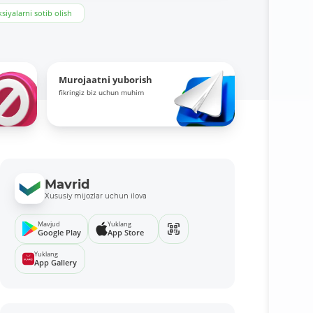
siyalarni sotib olish
Murojaatni yuborish
fikringiz biz uchun muhim
Mavrid
Xususiy mijozlar uchun ilova
Mavjud
Yuklang
Google Play
App Store
Yuklang
App Gallery