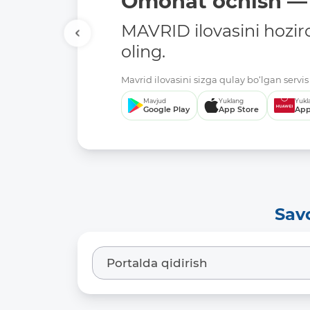
Omonat ochish — 
MAVRID ilovasini hozir
oling.
Mavrid ilovasini sizga qulay bo‘lgan servis 
Mavjud
Yuklang
Yukl
Google Play
App Store
App
Sav