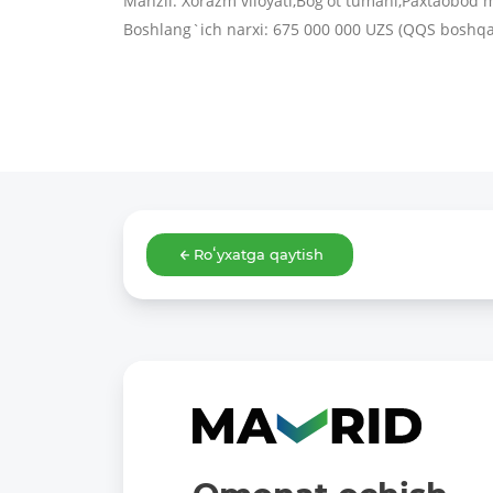
Manzil: Xorazm viloyati,Bogʻot tumani,Paxtaobod 
Boshlang`ich narxi: 675 000 000 UZS (QQS boshqa
Roʻyxatga qaytish