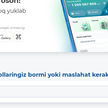
oson!
oq yuklab
orqali o‘rnating:
ang
 Gallery
ollaringiz bormi yoki maslahat kera