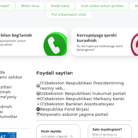
iladi?
Mobil ilova
Kredit karta
Yosh oilalar uchun ipoteka
Ak
Pul o‘tkazmasini olish
bilan bog‘lanish
Korrupsiyaga qarshi
kurashish
-quvvatlash uchun
roq qilish
Siz korruptsiya hodisasiga duch
keldingizmi?
ida
Foydali saytlar:
arni oshkor
O‘zbekiston Respublikasi Prezidentining
itlari
rasmiy veb...
zmati
O`zbekiston Respublikasi hukumat portali
me’yoriy
O‘zbekiston Respublikasi Markaziy banki
O’zbekiston Banklari Assotsiatsiyasi
dirish
Respublika Fond Birjasi
si
Korporativ axborot yagona portali
lumotlar
Xato topdingizmi?
Hozir saytda:
Matnni tanlang va
ro‘yhatdan o‘tganlar - 0,