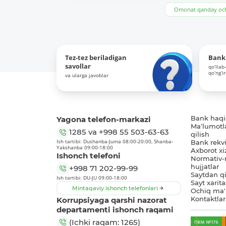
Omonat qanday och
Tez-tez beriladigan
Bank 
savollar
qo‘llab
qo‘ng‘i
va ularga javoblar
Yagona telefon-markazi
Bank haq
Ma'lumotl
1285
va
+998 55 503-63-63
qilish
Ish tartibi: Dushanba-Juma 08:00-20:00, Shanba-
Bank rekviz
Yakshanba 09:00-18:00
Axborot xi
Ishonch telefoni
Normativ-
hujjatlar
+998 71 202-99-99
Saytdan qi
Ish tartibi: DU-JU 09:00-18:00
Sayt xarita
Mintaqaviy ishonch telefonlari
Ochiq ma'
Korrupsiyaga qarshi nazorat
Kontaktlar
departamenti ishonch raqami
(Ichki raqam: 1265)