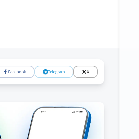
Bataf
Facebook
Telegram
X