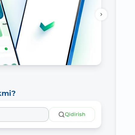
kmi?
Qidirish