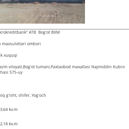
krokreditbank” ATB Bogʻot BXM
 maxsulotlari ombori
k xuquqi
azm viloyati,Bogʻot tumani,Paxtaobod maxallasi Najmiddin Kubro
chasi 575-uy
hiq gʻisht, shifer, Yogʻoch
3,64 kv.m
2,18 kv.m