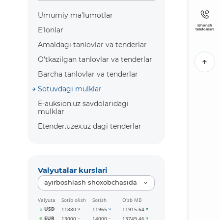
Umumiy ma'lumotlar
Ishonch
E’lonlar
telefonlari
Amaldagi tanlovlar va tenderlar
O’tkazilgan tanlovlar va tenderlar
Barcha tanlovlar va tenderlar
Sotuvdagi mulklar
E-auksion.uz savdolaridagi
mulklar
Etender.uzex.uz dagi tenderlar
Valyutalar kurslari
ayirboshlash shoxobchasida
Valyuta
Sotib olish
Sotish
O‘zb MB
USD
11880
11965
11915.64
EUR
13000
14000
13749.46