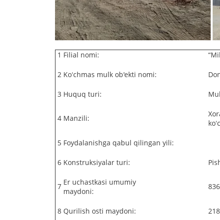
1
Filial nomi:
“Mi
2
Koʻchmas mulk ob'ekti nomi:
Don
3
Huquq turi:
Mul
Xor
4
Manzili:
koʻ
5
Foydalanishga qabul qilingan yili:
6
Konstruksiyalar turi:
Pis
Er uchastkasi umumiy
7
836
maydoni:
8
Qurilish osti maydoni:
218