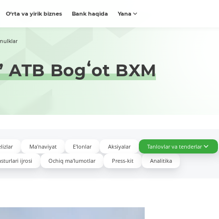
O‘rta va yirik biznes
Bank haqida
Yana
mulklar
” ATB Bogʻot BXM
lizlar
Ma'naviyat
E'lonlar
Aksiyalar
Tanlovlar va tenderlar
turlari ijrosi
Ochiq ma'lumotlar
Press-kit
Analitika