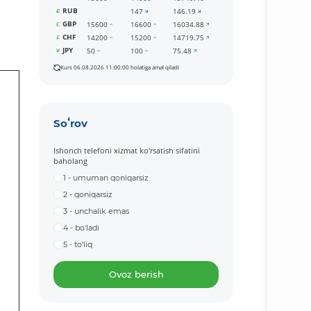
RUB
147
146.19
GBP
15600
16600
16034.88
CHF
14200
15200
14719.75
JPY
50
100
75.48
Kurs 06.08.2026 11:00:00 holatiga amal qiladi
Soʻrov
Ishonch telefoni xizmat ko'rsatish sifatini
baholang
1 - umuman qoniqarsiz
2 - qoniqarsiz
3 - unchalik emas
4 - bo'ladi
5 - to'liq
Ovoz berish