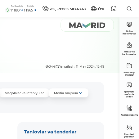
Sotib olish
Sotish
1285, +998 55 503-63-63
Oʻzb
11880
11965
Ochiq
ma’lumotlar
Ofislar va
bankomatlar
344
Yangilash: 11 May 2024, 15:49
Savdodagi
mulklar
Qimmatli
Maqolalar va intervyular
Media majmua
qog'ozlar
bozori
Antikorrupsiya
Tanlovlar va tenderlar
Murojaat
yuborish