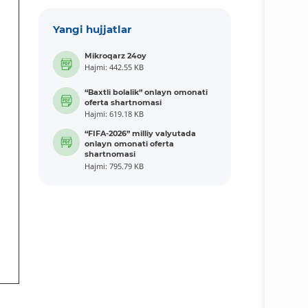
Yangi hujjatlar
Mikroqarz 24oy
Hajmi: 442.55 KB
“Baxtli bolalik” onlayn omonati
oferta shartnomasi
Hajmi: 619.18 KB
“FIFA-2026” milliy valyutada
onlayn omonati oferta
shartnomasi
Hajmi: 795.79 KB