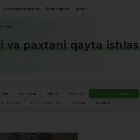
O‘rta va yirik biznes
Bank haqida
Yana
mulklar
i va paxtani qayta ishlas
lizlar
Ma'naviyat
E'lonlar
Aksiyalar
Tanlovlar va tenderlar
turlari ijrosi
Ochiq ma'lumotlar
Press-kit
Analitika