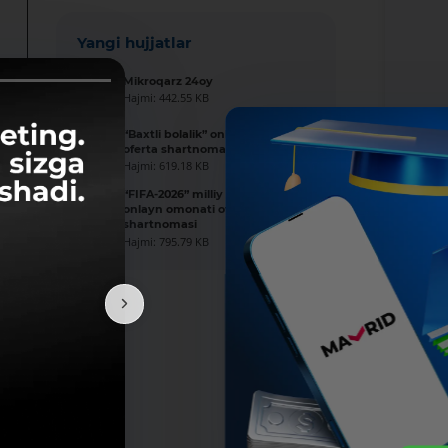
Yangi hujjatlar
Mikroqarz 24oy
Hajmi: 442.55 KB
“Baxtli bolalik” onlayn omonati
oferta shartnomasi
Hajmi: 619.18 KB
“FIFA-2026” milliy valyutada
onlayn omonati oferta
shartnomasi
Hajmi: 795.79 KB