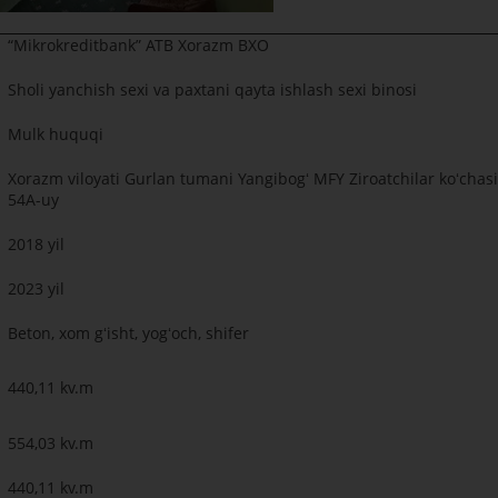
“Mikrokreditbank” ATB Xorazm BXO
Sholi yanchish sexi va paxtani qayta ishlash sexi binosi
Mulk huquqi
Xorazm viloyati Gurlan tumani Yangibogʻ MFY Ziroatchilar koʻchasi
54A-uy
2018 yil
2023 yil
Beton, xom gʻisht, yogʻoch, shifer
440,11 kv.m
554,03 kv.m
440,11 kv.m