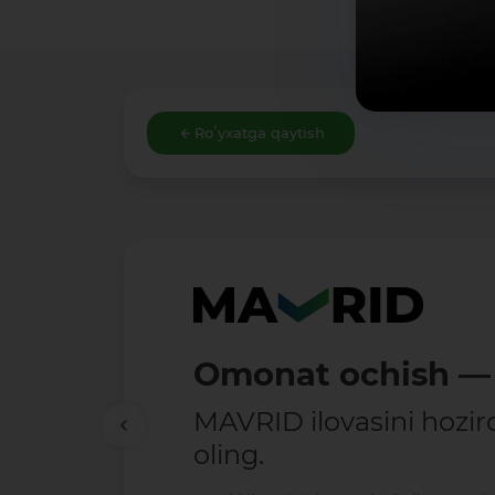
Roʻyxatga qaytish
Omonat ochish — 
MAVRID ilovasini hozir
oling.