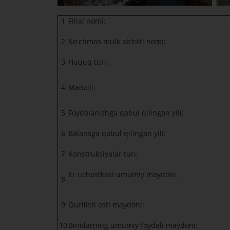
1
Filial nomi:
2
Koʻchmas mulk ob'ekti nomi:
3
Huquq turi:
4
Manzili:
5
Foydalanishga qabul qilingan yili:
6
Balansga qabul qilingan yili:
7
Konstruksiyalar turi:
Er uchastkasi umumiy maydoni:
8
9
Qurilish osti maydoni:
10
Binolarning umumiy foydali maydoni: