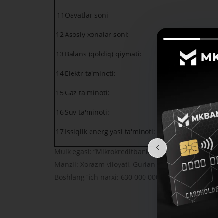
11
Qavatlar soni:
12
Asosiy xonalar soni:
13
Balans (qoldiq) qiymati:
14
Elektr ta'minoti:
15
Gaz ta'minoti:
16
Suv ta'minoti:
17
Issiqlik energiyasi ta'minoti:
Mulk egasi: “Mikrokreditbank” ATB Xorazm BXO
Manzil: Xorazm viloyati, Gurlan tumani, Yangibogʻ 
Boshlang`ich narxi: 630 000 000 UZS (QQS va bos