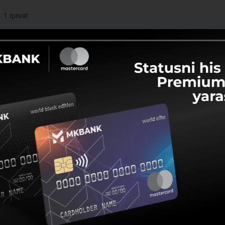
1 qavat
7 ta
630 000 000 soʻm (+ QQS, Kadastr xarajatlari, er va mulk soliqlari)
Bor
Yoʻq
Yoʻq
Bor
MFY, Ziroatchilar koʻchasi, 54A-uy
hqa xarajatlar hisobga olinmagan)