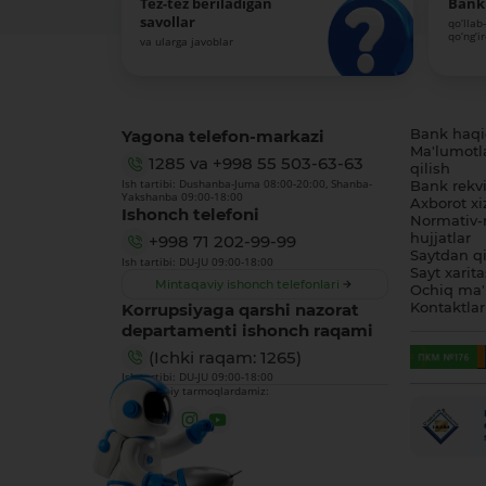
Tez-tez beriladigan
Bank 
savollar
qo‘llab
qo‘ng‘i
va ularga javoblar
Yagona telefon-markazi
Bank haq
Ma'lumotl
1285
va
+998 55 503-63-63
qilish
Ish tartibi: Dushanba-Juma 08:00-20:00, Shanba-
Bank rekviz
Yakshanba 09:00-18:00
Axborot xi
Ishonch telefoni
Normativ-
hujjatlar
+998 71 202-99-99
Saytdan qi
Ish tartibi: DU-JU 09:00-18:00
Sayt xarita
Mintaqaviy ishonch telefonlari
Ochiq ma'
Korrupsiyaga qarshi nazorat
Kontaktlar
departamenti ishonch raqami
(Ichki raqam: 1265)
Ish tartibi: DU-JU 09:00-18:00
Biz ijtimoiy tarmoqlardamiz: