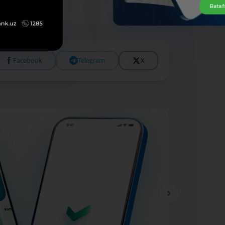
Bataf
Facebook
Telegram
X