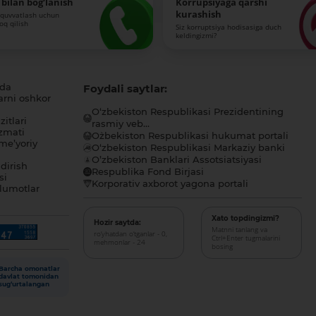
bilan bog‘lanish
Korrupsiyaga qarshi
kurashish
-quvvatlash uchun
roq qilish
Siz korruptsiya hodisasiga duch
keldingizmi?
ida
Foydali saytlar:
arni oshkor
O‘zbekiston Respublikasi Prezidentining
itlari
rasmiy veb...
zmati
O`zbekiston Respublikasi hukumat portali
me’yoriy
O‘zbekiston Respublikasi Markaziy banki
O’zbekiston Banklari Assotsiatsiyasi
dirish
Respublika Fond Birjasi
si
Korporativ axborot yagona portali
lumotlar
Xato topdingizmi?
Hozir saytda:
Matnni tanlang va
ro‘yhatdan o‘tganlar - 0,
Ctrl+Enter tugmalarini
mehmonlar - 24
bosing
Barcha omonatlar
davlat tomonidan
sug‘urtalangan