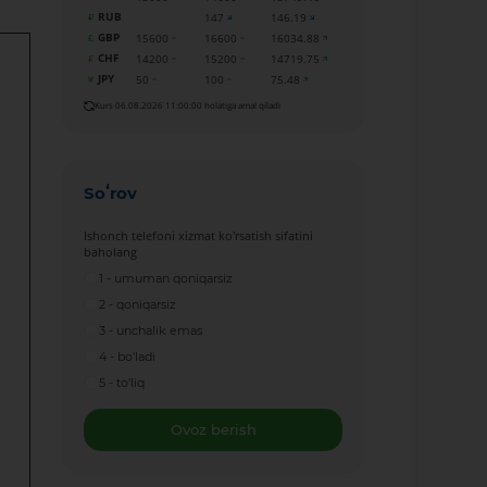
RUB
147
146.19
GBP
15600
16600
16034.88
CHF
14200
15200
14719.75
JPY
50
100
75.48
Kurs 06.08.2026 11:00:00 holatiga amal qiladi
Soʻrov
Ishonch telefoni xizmat ko'rsatish sifatini
baholang
1 - umuman qoniqarsiz
2 - qoniqarsiz
3 - unchalik emas
4 - bo'ladi
5 - to'liq
Ovoz berish