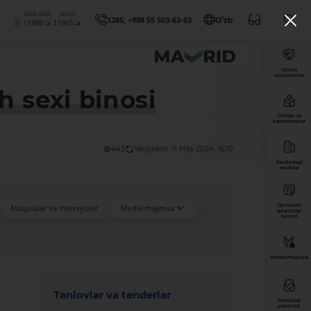
Sotib olish
Sotish
1285, +998 55 503-63-63
Oʻzb
11880
11965
Ochiq
ma’lumotlar
h sexi binosi
Ofislar va
bankomatlar
443
Yangilash: 11 May 2024, 16:10
Savdodagi
mulklar
Qimmatli
Maqolalar va intervyular
Media majmua
qog'ozlar
bozori
Antikorrupsiya
Tanlovlar va tenderlar
Murojaat
yuborish