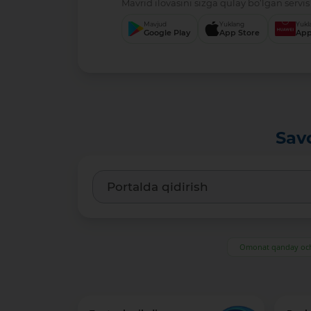
Mavrid ilovasini sizga qulay bo‘lgan servis 
Mavjud
Yuklang
Yukl
Google Play
App Store
App
Sav
Omonat qanday och