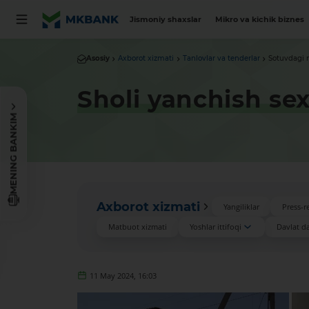
Jismoniy shaxslar
Mikro va kichik biznes
Asosiy
Axborot xizmati
Tanlovlar va tenderlar
Sotuvdagi 
Sholi yanchish sex
MENING BANKIM
Axborot xizmati
Yangiliklar
Press-re
Matbuot xizmati
Yoshlar ittifoqi
Davlat das
11 May 2024, 16:03