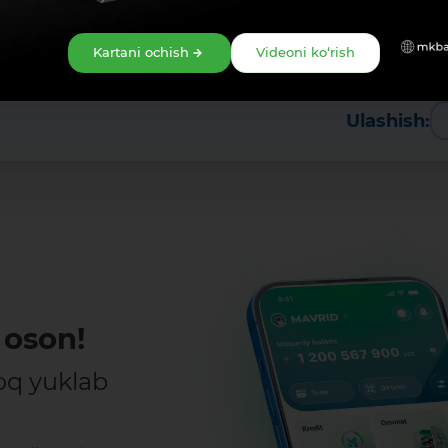
Kartani ochish
Videoni ko‘rish
Ulashish:
oson!
oq yuklab