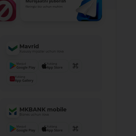
Murojaatni yuborish
fikringiz biz uchun muhim
Mavrid
Xususiy mijozlar uchun ilova
Mavjud
Yuklang
Google Play
App Store
Yuklang
App Gallery
MKBANK mobile
Biznes uchun ilova
Mavjud
Yuklang
Google Play
App Store