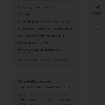
Umumiy ma'lumotlar
Ishonch
E’lonlar
telefonlari
Amaldagi tanlovlar va tenderlar
O’tkazilgan tanlovlar va tenderlar
Barcha tanlovlar va tenderlar
Sotuvdagi mulklar
E-auksion.uz savdolaridagi
mulklar
Etender.uzex.uz dagi tenderlar
Valyutalar kurslari
ayirboshlash shoxobchasida
Valyuta
Sotib olish
Sotish
O‘zb MB
USD
11880
11965
11915.64
EUR
13000
14000
13749.46