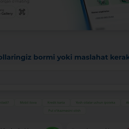
orqali o‘rnating:
ang
 Gallery
ollaringiz bormi yoki maslahat kera
iladi?
Mobil ilova
Kredit karta
Yosh oilalar uchun ipoteka
Ak
Pul o‘tkazmasini olish