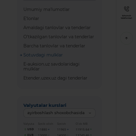
Umumiy ma'lumotlar
Ishonch
E’lonlar
telefonlari
Amaldagi tanlovlar va tenderlar
O’tkazilgan tanlovlar va tenderlar
Barcha tanlovlar va tenderlar
Sotuvdagi mulklar
E-auksion.uz savdolaridagi
mulklar
Etender.uzex.uz dagi tenderlar
Valyutalar kurslari
ayirboshlash shoxobchasida
Valyuta
Sotib olish
Sotish
O‘zb MB
USD
11880
11965
11915.64
EUR
13000
14000
13749.46