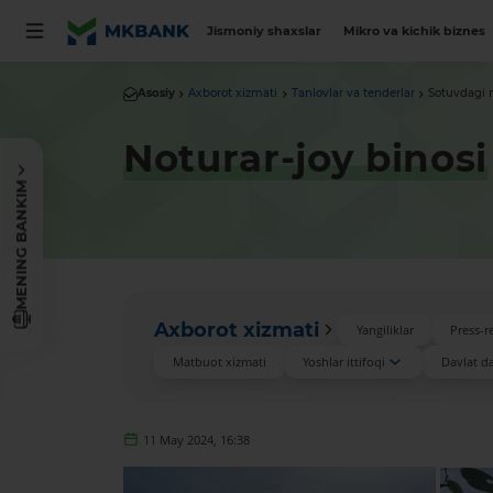
Jismoniy shaxslar
Mikro va kichik biznes
Asosiy
Axborot xizmati
Tanlovlar va tenderlar
Sotuvdagi 
Noturar-joy binosi
MENING BANKIM
Axborot xizmati
Yangiliklar
Press-re
Matbuot xizmati
Yoshlar ittifoqi
Davlat das
11 May 2024, 16:38