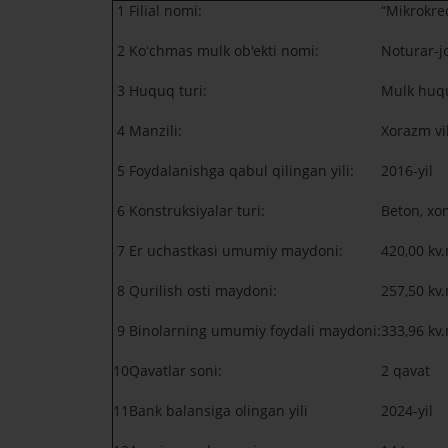
1
Filial nomi:
“Mikrokre
2
Koʻchmas mulk ob'ekti nomi:
Noturar-j
3
Huquq turi:
Mulk huq
4
Manzili:
Xorazm vi
5
Foydalanishga qabul qilingan yili:
2016-yil
6
Konstruksiyalar turi:
Beton, xom
7
Er uchastkasi umumiy maydoni:
420,00 kv
8
Qurilish osti maydoni:
257,50 kv
9
Binolarning umumiy foydali maydoni:
333,96 kv
10
Qavatlar soni:
2 qavat
11
Bank balansiga olingan yili
2024-yil