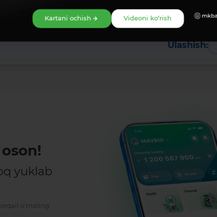
Kartani ochish
Videoni ko‘rish
Ulashish:
oson!
oq yuklab
orqali o‘rnating: