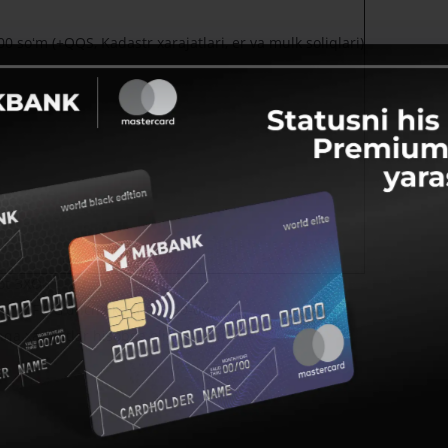
0 soʻm (+QQS, Kadastr xarajatlari, er va mulk soliqlari)
vot BXO
ar MFY, Gʻuncha koʻchasi, 30-uy
hqa xarajatlar hisobga olinmagan)