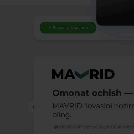
Roʻyxatga qaytish
Omonat ochish — 
MAVRID ilovasini hozir
oling.
Mavrid ilovasini sizga qulay bo‘lgan servis 