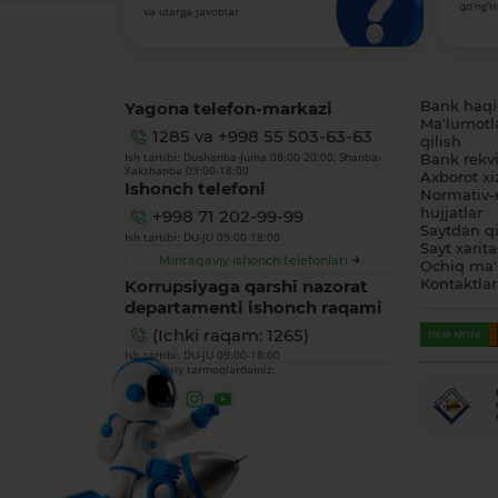
qo‘ng‘i
va ularga javoblar
Yagona telefon-markazi
Bank haq
Ma'lumotl
1285
va
+998 55 503-63-63
qilish
Ish tartibi: Dushanba-Juma 08:00-20:00, Shanba-
Bank rekviz
Yakshanba 09:00-18:00
Axborot xi
Ishonch telefoni
Normativ-
hujjatlar
+998 71 202-99-99
Saytdan qi
Ish tartibi: DU-JU 09:00-18:00
Sayt xarita
Mintaqaviy ishonch telefonlari
Ochiq ma'
Korrupsiyaga qarshi nazorat
Kontaktlar
departamenti ishonch raqami
(Ichki raqam: 1265)
Ish tartibi: DU-JU 09:00-18:00
Biz ijtimoiy tarmoqlardamiz: