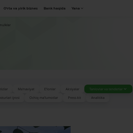
O‘rta va yirik biznes
Bank haqida
Yana
mulklar
lizlar
Ma'naviyat
E'lonlar
Aksiyalar
Tanlovlar va tenderlar
turlari ijrosi
Ochiq ma'lumotlar
Press-kit
Analitika