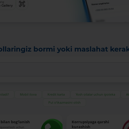
ang
 Gallery
ollaringiz bormi yoki maslahat kera
iladi?
Mobil ilova
Kredit karta
Yosh oilalar uchun ipoteka
Ak
Pul o‘tkazmasini olish
bilan bog‘lanish
Korrupsiyaga qarshi
kurashish
-quvvatlash uchun