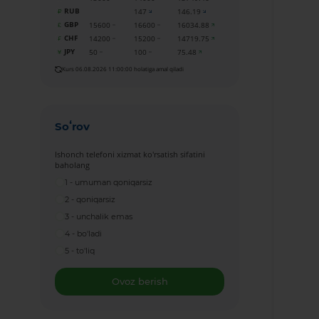
RUB
147
146.19
GBP
15600
16600
16034.88
CHF
14200
15200
14719.75
JPY
50
100
75.48
Kurs 06.08.2026 11:00:00 holatiga amal qiladi
Soʻrov
Ishonch telefoni xizmat ko'rsatish sifatini
baholang
1 - umuman qoniqarsiz
2 - qoniqarsiz
3 - unchalik emas
4 - bo'ladi
5 - to'liq
Ovoz berish