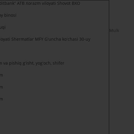
ditbank” ATB Xorazm viloyati Shovot BXO
oy binosi
uqi
Mulk
loyati Shermatlar MFY Gʻuncha koʻchasi 30-uy
 va pishiq gʻisht, yogʻoch, shifer
.m
.m
.m