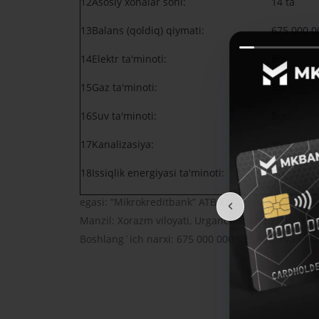
12
Asosiy xonalar soni:
14 ta
13
Balans (qoldiq) qiymati:
675 000 00
14
Elektr ta'minoti:
Bor
15
Gaz ta'minoti:
Bor
16
Suv ta'minoti:
Bor
17
Kanalizasiya:
Yoʻq
18
Issiqlik energiyasi ta'minoti:
Bor
egasi: “Mikrokreditbank” ATB Xorazm viloyati Sho
Manzil: Xorazm viloyati, Urganch shahar, Shermatl
Boshlang`ich narxi: 675 000 000 UZS (QQS va bos