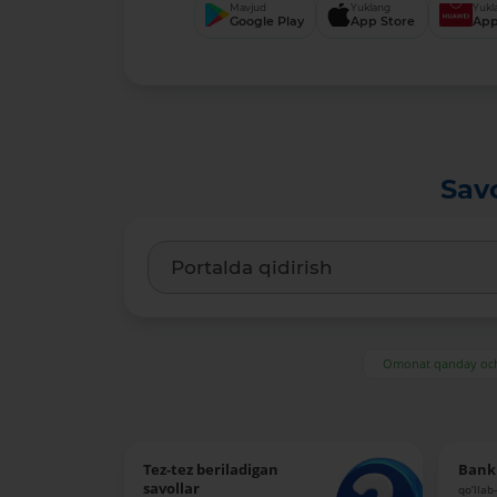
Mavjud
Yuklang
Yukl
Google Play
App Store
App
Sav
Omonat qanday och
Tez-tez beriladigan
Bank 
savollar
qo‘llab