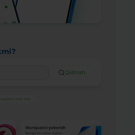
kmi?
Qidirish
siyalarni sotib olish
Murojaatni yuborish
fikringiz biz uchun muhim