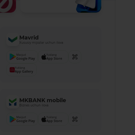
Mavrid
Xususiy mijozlar uchun ilova
Mavjud
Yuklang
Google Play
App Store
Yuklang
App Gallery
MKBANK mobile
Biznes uchun ilova
Mavjud
Yuklang
Google Play
App Store