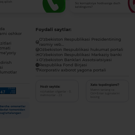
roq qilish
Siz korruptsiya hodisasiga duch
keldingizmi?
ida
Foydali saytlar:
arni oshkor
O‘zbekiston Respublikasi Prezidentining
itlari
rasmiy veb...
zmati
O`zbekiston Respublikasi hukumat portali
me’yoriy
O‘zbekiston Respublikasi Markaziy banki
O’zbekiston Banklari Assotsiatsiyasi
dirish
Respublika Fond Birjasi
si
Korporativ axborot yagona portali
lumotlar
Xato topdingizmi?
Hozir saytda:
Matnni tanlang va
ro‘yhatdan o‘tganlar - 0,
Ctrl+Enter tugmalarini
mehmonlar - 23
bosing
Barcha omonatlar
davlat tomonidan
sug‘urtalangan