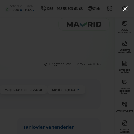
Sotib olish
Sotish
1285, +998 55 503-63-63
Oʻzb
11880
11965
Ochiq
ma’lumotlar
Ofislar va
bankomatlar
503
Yangilash: 11 May 2024, 16:45
Savdodagi
mulklar
Qimmatli
Maqolalar va intervyular
Media majmua
qog'ozlar
bozori
Antikorrupsiya
Tanlovlar va tenderlar
Murojaat
yuborish