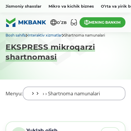
Jismoniy shaxslar
Mikro va kichik biznes
O‘rta va yirik 
MENING BANKIM
OʻZB
Bosh sahifa
Interaktiv xizmatlar
Shartnoma namunalari
EKSPRESS mikroqarzi
shartnomasi
Menyu:
Yuklab olish