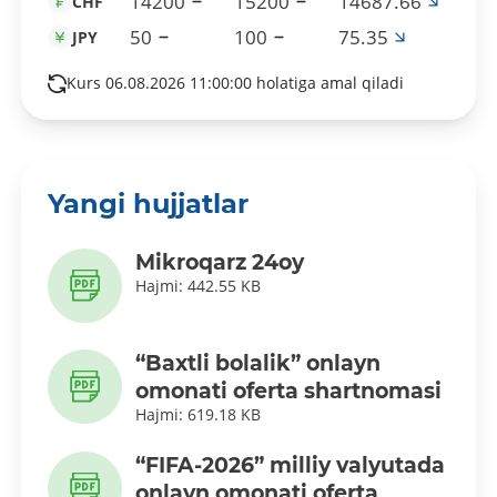
14200
15200
14687.66
CHF
50
100
75.35
JPY
Kurs 06.08.2026 11:00:00 holatiga amal qiladi
Yangi hujjatlar
Mikroqarz 24oy
Hajmi: 442.55 KB
“Baxtli bolalik” onlayn
omonati oferta shartnomasi
Hajmi: 619.18 KB
“FIFA-2026” milliy valyutada
onlayn omonati oferta