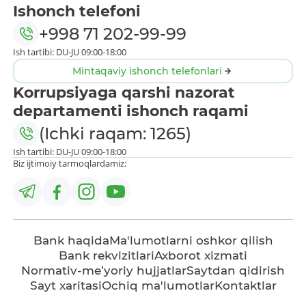
Ishonch telefoni
+998 71 202-99-99
Ish tartibi: DU-JU 09:00-18:00
Mintaqaviy ishonch telefonlari
Korrupsiyaga qarshi nazorat
departamenti ishonch raqami
(Ichki raqam: 1265)
Ish tartibi: DU-JU 09:00-18:00
Biz ijtimoiy tarmoqlardamiz:
Bank haqida
Ma'lumotlarni oshkor qilish
Bank rekvizitlari
Axborot xizmati
Normativ-me’yoriy hujjatlar
Saytdan qidirish
Sayt xaritasi
Ochiq ma'lumotlar
Kontaktlar