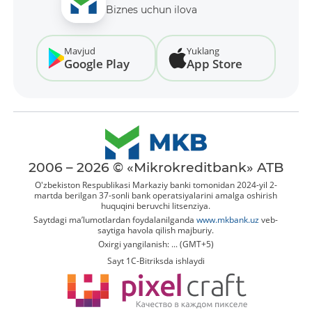
Biznes uchun ilova
Mavjud
Yuklang
Google Play
App Store
2006 – 2026 © «Mikrokreditbank» ATB
O'zbekiston Respublikasi Markaziy banki tomonidan 2024-yil 2-
martda berilgan 37-sonli bank operatsiyalarini amalga oshirish
huquqini beruvchi litsenziya.
Saytdagi ma’lumotlardan foydalanilganda
www.mkbank.uz
veb-
saytiga havola qilish majburiy.
Oxirgi yangilanish: ... (GMT+5)
Sayt 1C-Bitriksda ishlaydi