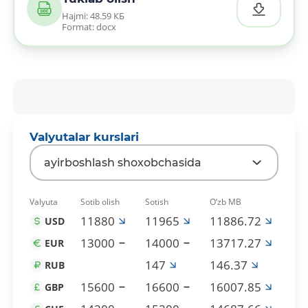
Hajmi: 48.59 КБ
Format: docx
Valyutalar kurslari
ayirboshlash shoxobchasida
Valyuta
Sotib olish
Sotish
O‘zb MB
11880
11965
11886.72
USD
13000
14000
13717.27
EUR
147
146.37
RUB
15600
16600
16007.85
GBP