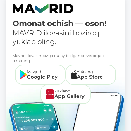
Omonat ochish — oson!
MAVRID ilovasini hoziroq
yuklab oling.
Mavrid ilovasini sizga qulay bo‘lgan servis orqali
o‘rnating:
Mavjud
Yuklang
Google Play
App Store
Yuklang
App Gallery