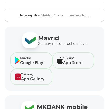
ro‘yhatdan o‘tganlar - ...,
mehmonlar - ...
Hozir saytda:
Mavrid
Xususiy mijozlar uchun ilova
Mavjud
Yuklang
Google Play
App Store
Yuklang
App Gallery
MKBANK mobile