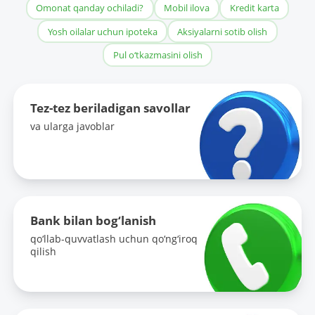
Omonat qanday ochiladi?
Mobil ilova
Kredit karta
Yosh oilalar uchun ipoteka
Aksiyalarni sotib olish
Pul o‘tkazmasini olish
Tez-tez beriladigan savollar
va ularga javoblar
Bank bilan bog‘lanish
qo‘llab-quvvatlash uchun qo‘ng‘iroq
qilish