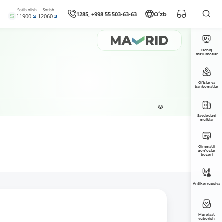
Sotib olish
Sotish
1285, +998 55 503-63-63
Oʻzb
11900
12060
Ochiq
ma’lumotlar
Ofislar va
bankomatlar
...
Savdodagi
mulklar
Qimmatli
qog'ozlar
bozori
Antikorrupsiya
Murojaat
yuborish