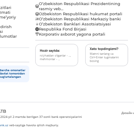
O‘zbekiston Respublikasi Prezidentining
itlari
rasmiy veb...
zmati
O`zbekiston Respublikasi hukumat portali
me’yoriy
O‘zbekiston Respublikasi Markaziy banki
O’zbekiston Banklari Assotsiatsiyasi
dirish
Respublika Fond Birjasi
si
Korporativ axborot yagona portali
lumotlar
Xato topdingizmi?
Hozir saytda:
Matnni tanlang va
ro‘yhatdan o‘tganlar - ...,
Ctrl+Enter tugmalarini
mehmonlar - ...
bosing
Barcha omonatlar
davlat tomonidan
sug‘urtalangan
ATB
Дизайн и
024-yil 2-martda berilgan 37-sonli bank operatsiyalarini
nk.uz
veb-saytiga havola qilish majburiy.