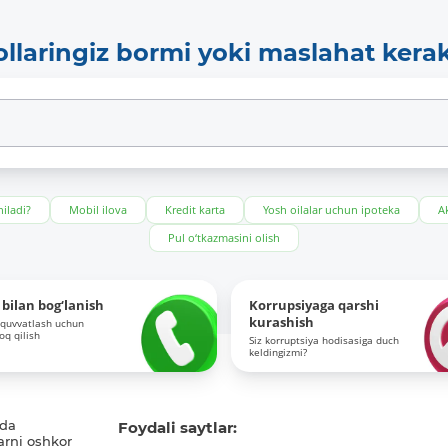
ollaringiz bormi yoki maslahat kera
iladi?
Mobil ilova
Kredit karta
Yosh oilalar uchun ipoteka
Ak
Pul o‘tkazmasini olish
bilan bog‘lanish
Korrupsiyaga qarshi
kurashish
-quvvatlash uchun
roq qilish
Siz korruptsiya hodisasiga duch
keldingizmi?
ida
Foydali saytlar:
arni oshkor