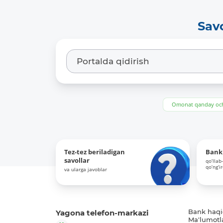
Sav
Omonat qanday och
Tez-tez beriladigan
Bank 
savollar
qo‘llab
qo‘ng‘i
va ularga javoblar
Yagona telefon-markazi
Bank haq
Ma'lumotl