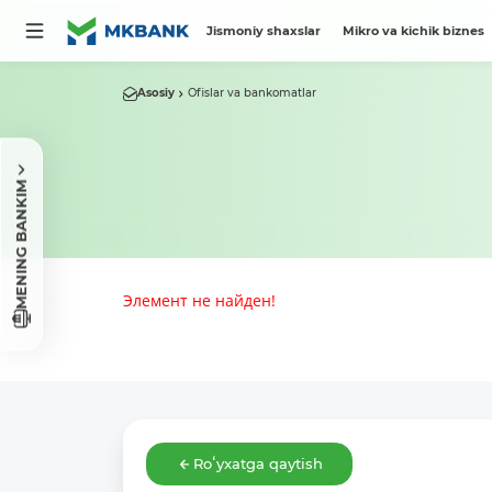
Jismoniy shaxslar
Mikro va kichik biznes
Asosiy
Ofislar va bankomatlar
MENING BANKIM
Элемент не найден!
Roʻyxatga qaytish