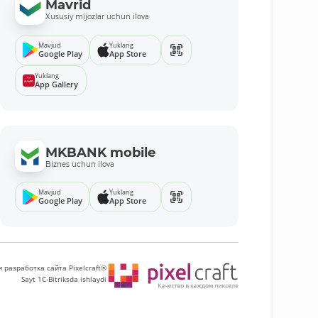
Mavrid
Xususiy mijozlar uchun ilova
Mavjud
Yuklang
Google Play
App Store
Yuklang
App Gallery
MKBANK mobile
Biznes uchun ilova
Mavjud
Yuklang
Google Play
App Store
 разработка сайта Pixelcraft®
Sayt 1C-Bitriksda ishlaydi