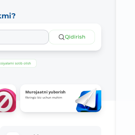
kmi?
Qidirish
siyalarni sotib olish
Murojaatni yuborish
fikringiz biz uchun muhim