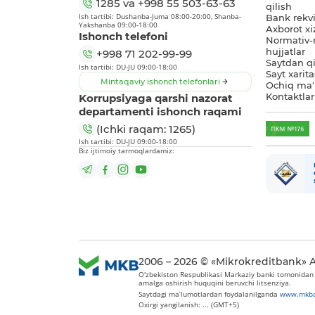
1285
va
+998 55 503-63-63
qilish
Ish tartibi: Dushanba-Juma 08:00-20:00, Shanba-
Bank rekviz
Yakshanba 09:00-18:00
Axborot xi
Ishonch telefoni
Normativ-
hujjatlar
+998 71 202-99-99
Saytdan qi
Ish tartibi: DU-JU 09:00-18:00
Sayt xarita
Mintaqaviy ishonch telefonlari
Ochiq ma'
Korrupsiyaga qarshi nazorat
Kontaktlar
departamenti ishonch raqami
(Ichki raqam: 1265)
Ish tartibi: DU-JU 09:00-18:00
Biz ijtimoiy tarmoqlardamiz:
2006 – 2026 © «Mikrokreditbank» 
O'zbekiston Respublikasi Markaziy banki tomonidan 2
amalga oshirish huquqini beruvchi litsenziya.
Saytdagi ma’lumotlardan foydalanilganda
www.mkba
Oxirgi yangilanish: ... (GMT+5)