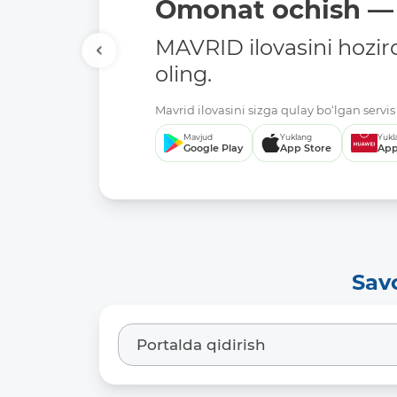
Omonat ochish — 
MAVRID ilovasini hozir
oling.
Mavrid ilovasini sizga qulay bo‘lgan servis 
Mavjud
Yuklang
Yukl
Google Play
App Store
App
Sav