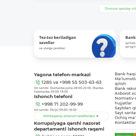
Omonat qanday och
Tez-tez beriladigan
Bank 
savollar
qo‘llab
qo‘ng‘i
va ularga javoblar
Yagona telefon-markazi
Bank haq
Ma'lumotl
1285
va
+998 55 503-63-63
qilish
Ish tartibi: Dushanba-Juma 08:00-20:00, Shanba-
Bank rekviz
Yakshanba 09:00-18:00
Axborot xi
Ishonch telefoni
Normativ-
hujjatlar
+998 71 202-99-99
Saytdan qi
Ish tartibi: DU-JU 09:00-18:00
Sayt xarita
Mintaqaviy ishonch telefonlari
Ochiq ma'
Korrupsiyaga qarshi nazorat
Kontaktlar
departamenti ishonch raqami