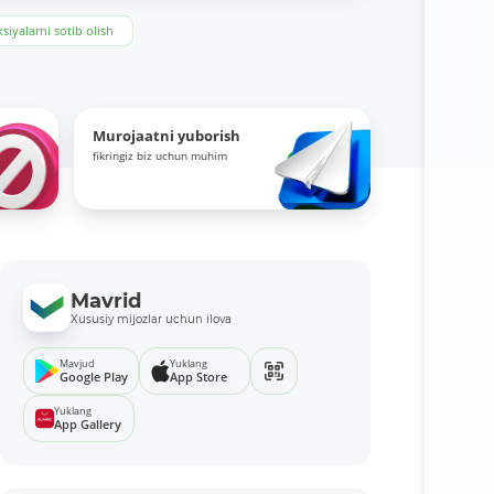
siyalarni sotib olish
Murojaatni yuborish
fikringiz biz uchun muhim
Mavrid
Xususiy mijozlar uchun ilova
Mavjud
Yuklang
Google Play
App Store
Yuklang
App Gallery