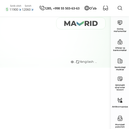
Sotib olish
Sotish
1285, +998 55 503-63-63
Oʻzb
11900
12060
Ochiq
ma’lumotlar
Ofislar va
bankomatlar
...
Yangilash: ...
Savdodagi
mulklar
Qimmatli
qog'ozlar
bozori
Antikorrupsiya
Murojaat
yuborish