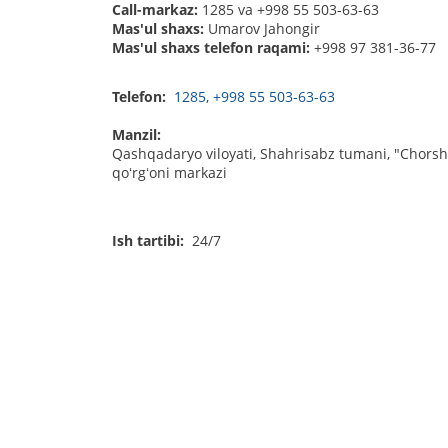
Call-markaz:
1285 va +998 55 503-63-63
Mas'ul shaxs:
Umarov Jahongir
Mas'ul shaxs telefon raqami:
+998 97 381-36-77
Telefon:
1285
,
+998 55 503-63-63
Manzil:
Qashqadaryo viloyati, Shahrisabz tumani, "Chor
qoʻrgʻoni markazi
Ish tartibi:
24/7