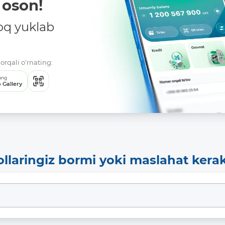
oson!
oq yuklab
orqali o‘rnating:
ang
 Gallery
ollaringiz bormi yoki maslahat kera