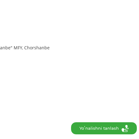
shanbe" MFY, Chorshanbe
Yoʻnalishni tanlash