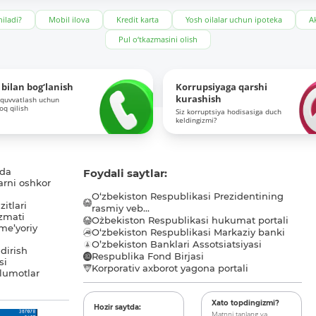
iladi?
Mobil ilova
Kredit karta
Yosh oilalar uchun ipoteka
Ak
Pul o‘tkazmasini olish
bilan bog‘lanish
Korrupsiyaga qarshi
kurashish
-quvvatlash uchun
roq qilish
Siz korruptsiya hodisasiga duch
keldingizmi?
ida
Foydali saytlar:
arni oshkor
O‘zbekiston Respublikasi Prezidentining
itlari
rasmiy veb...
zmati
O`zbekiston Respublikasi hukumat portali
me’yoriy
O‘zbekiston Respublikasi Markaziy banki
O’zbekiston Banklari Assotsiatsiyasi
dirish
Respublika Fond Birjasi
si
Korporativ axborot yagona portali
lumotlar
Xato topdingizmi?
Hozir saytda:
Matnni tanlang va