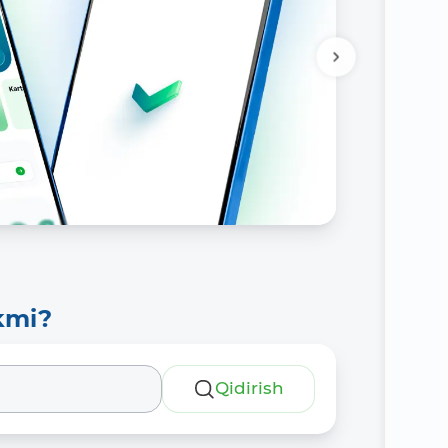
kmi?
Qidirish