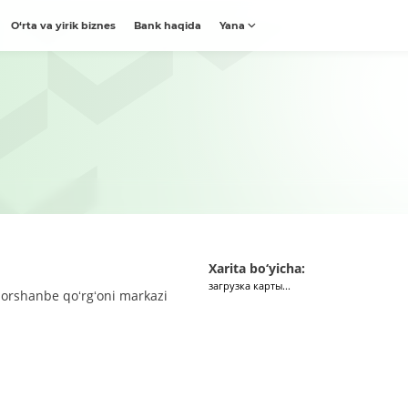
O‘rta va yirik biznes
Bank haqida
Yana
Xarita bo‘yicha:
загрузка карты...
orshanbe qoʻrgʻoni markazi