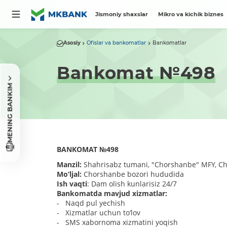
Jismoniy shaxslar
Mikro va kichik biznes
Asosiy
Ofislar va bankomatlar
Bankomatlar
Bankomat №498
MENING BANKIM
BANKOMAT
№
498
Manzil:
Shahrisabz tumani, "Chorshanbe" MFY, Ch
Mo‘ljal:
Chorshanbe bozori hududida
Ish vaqti
: Dam olish kunlarisiz 24/7
Bankomatda mavjud xizmatlar:
- Naqd pul yechish
- Xizmatlar uchun to‘lov
- SMS xabornoma xizmatini yoqish