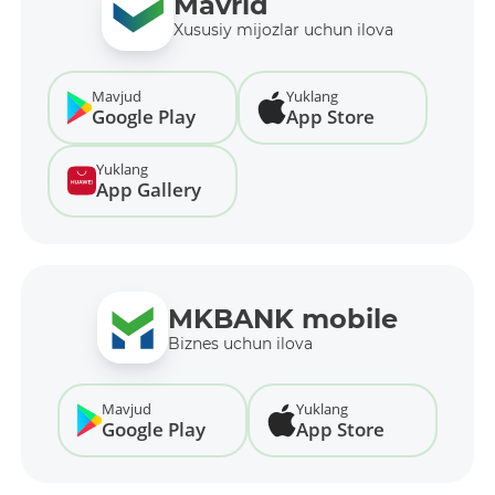
Mavrid
Xususiy mijozlar uchun ilova
Mavjud
Yuklang
Google Play
App Store
Yuklang
App Gallery
MKBANK mobile
Biznes uchun ilova
Mavjud
Yuklang
Google Play
App Store