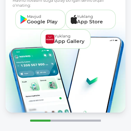
Mavrid ilovasini sizga qulay bo‘lgan servis orqali
o‘rnating:
Mavjud
Yuklang
Google Play
App Store
Yuklang
App Gallery