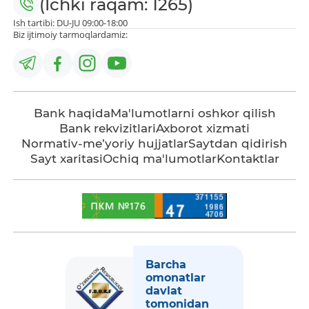
(Ichki raqam: 1265)
Ish tartibi: DU-JU 09:00-18:00
Biz ijtimoiy tarmoqlardamiz:
Bank haqida
Ma'lumotlarni oshkor qilish
Bank rekvizitlari
Axborot xizmati
Normativ-me’yoriy hujjatlar
Saytdan qidirish
Sayt xaritasi
Ochiq ma'lumotlar
Kontaktlar
Barcha
omonatlar
davlat
tomonidan