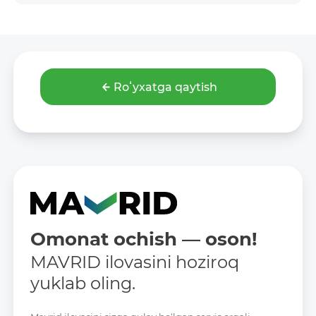
Roʻyxatga qaytish
Omonat ochish — oson!
MAVRID ilovasini hoziroq
yuklab oling.