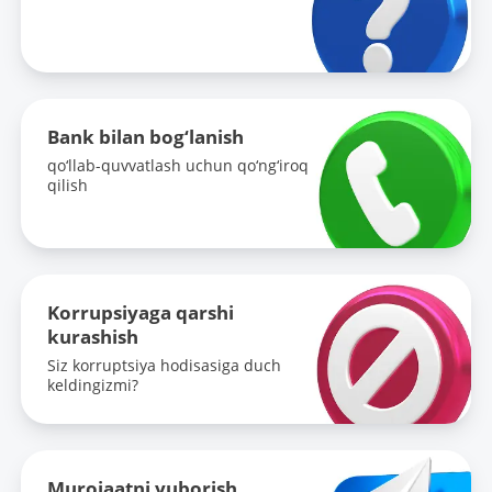
Bank bilan bog‘lanish
qo‘llab-quvvatlash uchun qo‘ng‘iroq
qilish
Korrupsiyaga qarshi
kurashish
Siz korruptsiya hodisasiga duch
keldingizmi?
Murojaatni yuborish