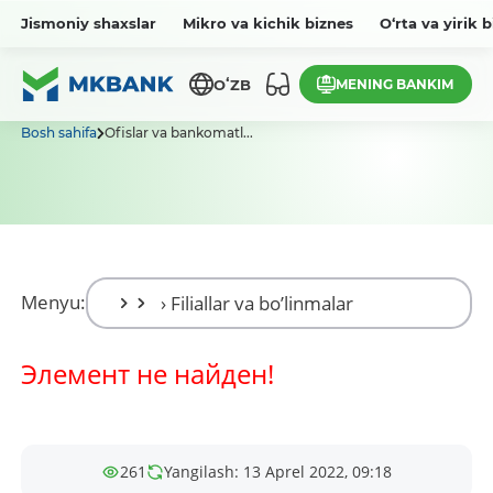
Jismoniy shaxslar
Mikro va kichik biznes
O‘rta va yirik 
MENING BANKIM
OʻZB
Bosh sahifa
Ofislar va bankomatl...
Menyu:
Элемент не найден!
261
Yangilash: 13 Aprel 2022, 09:18