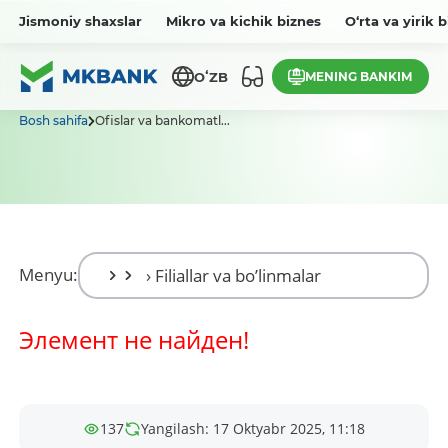
Jismoniy shaxslar
Mikro va kichik biznes
O‘rta va yirik 
MENING BANKIM
OʻZB
Bosh sahifa
Ofislar va bankomatl...
Menyu:
Элемент не найден!
137
Yangilash: 17 Oktyabr 2025, 11:18