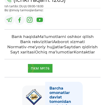
Ish tartibi: DU-JU 09:00-18:00
Biz ijtimoiy tarmoqlardamiz:
Bank haqida
Ma'lumotlarni oshkor qilish
Bank rekvizitlari
Axborot xizmati
Normativ-me’yoriy hujjatlar
Saytdan qidirish
Sayt xaritasi
Ochiq ma'lumotlar
Kontaktlar
Barcha
omonatlar
davlat
tomonidan