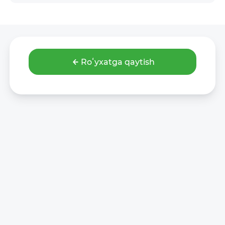
Roʻyxatga qaytish