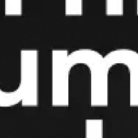
bank tasarrufidagi ma'muriy
binolar
Hajmi: 23.50 КБ
Format: xlsx
2023-yil 4-chorak holatiga
bank tasarrufidagi ma'muriy
binolar
Hajmi: 238.59 КБ
Format: pdf
2023-yil 1-noyabr holatiga
bank tasarrufidagi xizmat
mashinalari, bino va qurilish
ketayotgan obyektlar
Hajmi: 243.08 КБ
Format: pdf