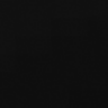
Biz ijtimoiy tarmoqlardamiz:
xlsx:
2025-yil 2-chorak holatiga
bank tasarrufidagi ma'muriy
binolar
pdf:
2025-yil 2-chorak holatiga
Bank haqida
Ma'lumotlarni oshkor qilish
Bank rekvizitlari
Axborot xizmati
bank tasarrufidagi xizmat
Normativ-me’yoriy hujjatlar
Saytdan qidirish
avtotransport vositalari
Sayt xaritasi
Ochiq ma'lumotlar
Kontaktlar
xlsx:
2025-yil 2-chorak holatiga
bank tasarrufidagi xizmat
avtotransport vositalari
pdf:
2025-yil 3-chorak holatiga
Barcha
bank tasarrufidagi ma'muriy
omonatlar
davlat
binolar
tomonidan
xlsx:
2025-yil 3-chorak holatiga
sug‘urtalangan