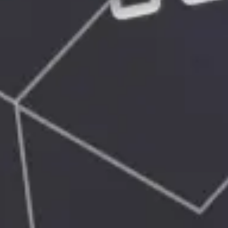
Identifikatsiya raqami (kodi)
ma'lumotlar toʻplami:
5-005-0015
Ma'lumotlar toʻplami nomi:
Bank tasarrufidagi xizmat
avtomototransport vositalari,
258
Yangilash: 20 Iyul 2026, 16:33
xizmat uylari va boshqa
ko'chmas mulklar, qurilishi
tugallanmagan obyektlar
to'g'risidagi ma'lumotlar