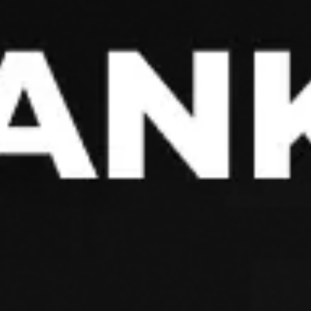
2024-yil 3-chorak holatiga
bank tasarrufidagi xizmat
avtotransport vositalari
Hajmi: 27.88 КБ
Format: xlsx
2024-yil 3-chorak holatiga
bank tasarrufidagi ma'muriy
binolar
Hajmi: 24.65 КБ
Format: xlsx
2024-yil 2-chorak holatiga
bank tasarrufidagi xizmat
avtotransport vositalari
Hajmi: 28.41 КБ