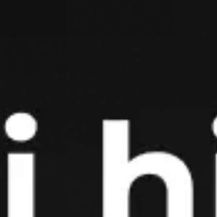
Format: xlsx
2024-yil 2-chorak holatiga
bank tasarrufidagi ma'muriy
binolar
Hajmi: 23.50 КБ
Format: xlsx
2024-yil 1-chorak holatiga
bank tasarrufidagi xizmat
avtotransport vositalari
Hajmi: 26.25 КБ
Format: xlsx
2024-yil 1-chorak holatiga