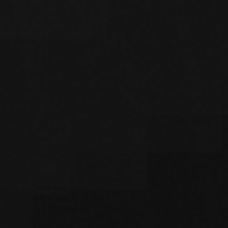
xlsx:
2022-yil bank tasarrufidagi
xizmat mashinalari, bino va
qurilish ketayotgan obyektlar
xlsx:
Avtotransport 2025- yil 1-
Yagona telefon-markazi
chorak
1285
va
+998 55 503-63-63
pdf:
Avtotransport 2025-yil 1-
Ish tartibi: Dushanba-Juma 08:00-20:00, Shanba-Yakshanba 09:00-
chorak
18:00
Ishonch telefoni
xlsx:
Bank binolari 2025-yil 1-
+998 71 202-99-99
chorak
Ish tartibi: DU-JU 09:00-18:00
pdf:
Bank binolari 2025-yil 1-
Mintaqaviy ishonch telefonlari
chorak
Korrupsiyaga qarshi nazorat
pdf:
2025-yil 2-chorak holatiga
departamenti ishonch raqami
bank tasarrufidagi ma'muriy
(Ichki raqam: 1265)
binolar
Ish tartibi: DU-JU 09:00-18:00