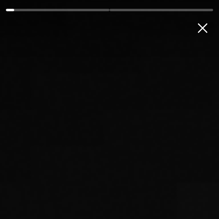
Jismoniy shaxslar
Mikro va kichik biznes
O‘rta va yirik 
MENING BANKIM
OʻZB
Bosh sahifa
Axborot xizmati
Ochiq ma'lumotlar
Bank tasarrufidagi xizmat
avtomototransport
vositalari, xizmat uylari va
boshqa ko'chmas mulklar,
qurilishi tugallanmagan
obyektlar to'g'risidagi
ma'lumotlar