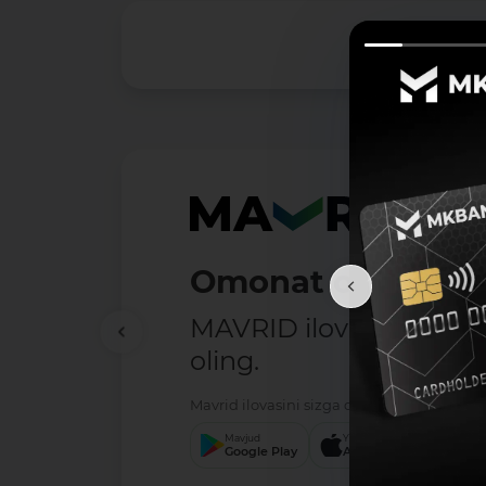
Mas'ul shaxs bilan bog'lanish:
Telefon raqami: 1292
Elektron manzili: -
Veb sayt: -
Ma’lumotlarga giperslka (URL):
JSON:
https://mkbank.uz/upload/iblock/f06/3hj
XML:
https://mkbank.uz/upload/iblock/f06/3hj4
XLSX:
https://mkbank.uz/upload/iblock/f06/3hj4
CSV:
https://mkbank.uz/upload/iblock/f06/3hj48
RDF:
https://mkbank.uz/upload/iblock/f06/3hj4
Ma'lumot formatlari:
Omonat ochish — 
-
Ma'lumotlar toʻplamini birinchi qoʻshilgan sanasi:
MAVRID ilovasini hozir
07.10.2024
oling.
Oxirgi oʻzgartirilgan sana:
-
Mavrid ilovasini sizga qulay bo‘lgan servis 
Oxirgi oʻzgarishlarning mazmuni:
-
Mavjud
Yuklang
Yukl
Google Play
App Store
App
Ma’lumotlarni yangilab borish davriyligi: