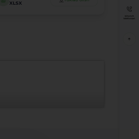
XLSX
Ishonch
telefonlari