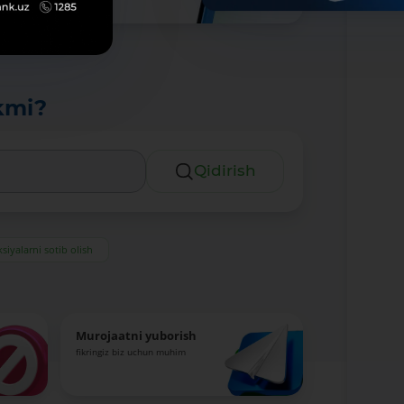
kmi?
Qidirish
siyalarni sotib olish
Murojaatni yuborish
fikringiz biz uchun muhim