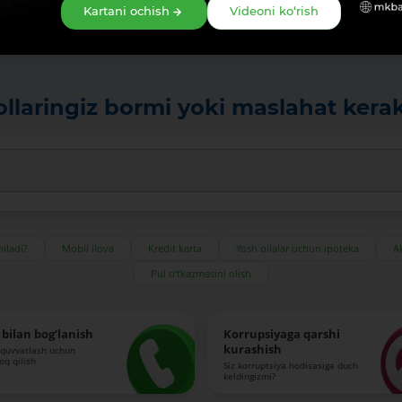
Kartani ochish
Videoni ko‘rish
ollaringiz bormi yoki maslahat kera
iladi?
Mobil ilova
Kredit karta
Yosh oilalar uchun ipoteka
Ak
Pul o‘tkazmasini olish
bilan bog‘lanish
Korrupsiyaga qarshi
kurashish
-quvvatlash uchun
roq qilish
Siz korruptsiya hodisasiga duch
keldingizmi?