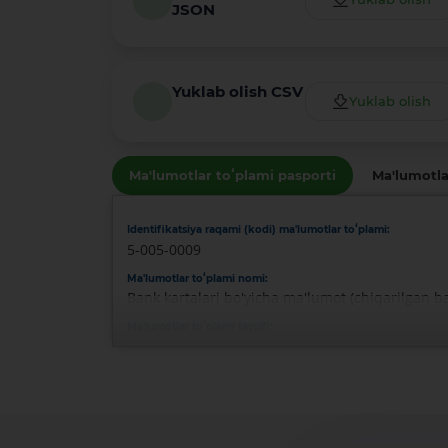
JSON
Yuklab olish CSV
Yuklab olish
Ma'lumotlar toʻplami pasporti
Ma'lumotla
Identifikatsiya raqami (kodi) ma'lumotlar toʻplami:
5-005-0009
Ma'lumotlar toʻplami nomi:
Bank kartalari bo'yicha ma'lumot (chiqarilgan ba
Ma'lumotlar toʻplami tavsifi:
Bank kartalari bo'yicha ma'lumot (chiqarilgan ba
Ma'lumotlar toʻplami egasi:
-
Mas'ul shaxs:
Rustamov Sardor