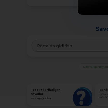
-
Ma’lumotlarga xos soʻzlar:
-
Oldingi nashr ma’lumotlariga giperslka (URL):
-
Sav
Omonat qanday och
Tez-tez beriladigan
Bank 
savollar
qo‘llab
qo‘ng‘i
va ularga javoblar