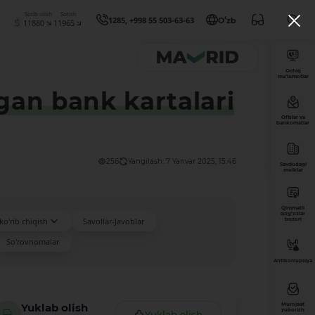
Sotib olish
Sotish
1285, +998 55 503-63-63
Oʻzb
11880
11965
Ochiq
ma’lumotlar
gan bank kartalari
Ofislar va
bankomatlar
256
Yangilash: 7 Yanvar 2025, 15:46
Savdodagi
mulklar
Qimmatli
qog'ozlar
ko'rib chiqish
Savollar-Javoblar
bozori
So'rovnomalar
Antikorrupsiya
Murojaat
Yuklab olish
yuborish
Yuklab olish