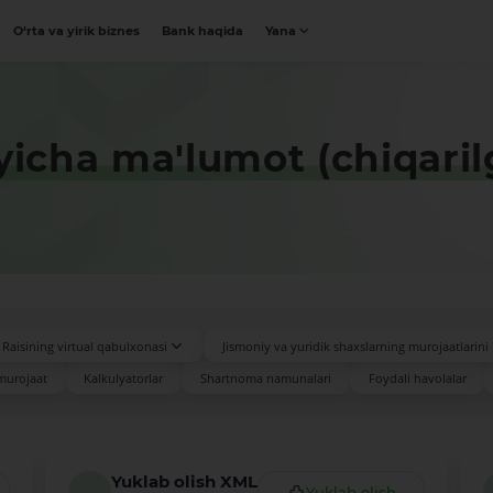
O‘rta va yirik biznes
Bank haqida
Yana
yicha ma'lumot (chiqaril
Raisining virtual qabulxonasi
Jismoniy va yuridik shaxslarning murojaatlarini 
murojaat
Kalkulyatorlar
Shartnoma namunalari
Foydali havolalar
Yuklab olish XML
Yuklab olish