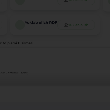
Yuklab olish RDF
Yuklab olish
r toʻplami tuzilmasi
nk kartalari soni)
nk kartalari soni)