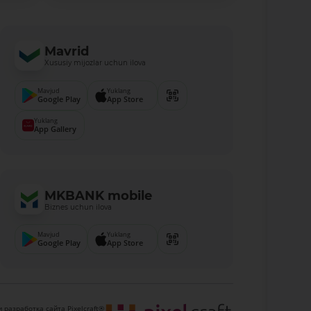
Mavrid
Xususiy mijozlar uchun ilova
Mavjud
Yuklang
Google Play
App Store
Yuklang
App Gallery
MKBANK mobile
Biznes uchun ilova
Mavjud
Yuklang
Google Play
App Store
 разработка сайта Pixelcraft®