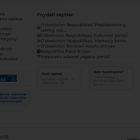
ida
Foydali saytlar:
arni oshkor
O‘zbekiston Respublikasi Prezidentining
itlari
rasmiy veb...
zmati
O`zbekiston Respublikasi hukumat portali
me’yoriy
O‘zbekiston Respublikasi Markaziy banki
O’zbekiston Banklari Assotsiatsiyasi
dirish
Respublika Fond Birjasi
si
Korporativ axborot yagona portali
lumotlar
Xato topdingizmi?
Hozir saytda:
Matnni tanlang va
ro‘yhatdan o‘tganlar - 0,
Ctrl+Enter tugmalarini
mehmonlar - 19
bosing
Barcha omonatlar
davlat tomonidan
sug‘urtalangan
 ATB
Дизайн и