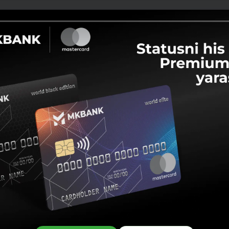
Ulashish:
Facebook
Telegram
X
48r8gshdmy4wpxy6t3166kt6ygfq7/plastik-TAKHLILGA-01.01.2025-yil-k
8r8gshdmy4wpxy6t3166kt6ygfq7/plastik-TAKHLILGA-01.01.2025-yil-kh
8r8gshdmy4wpxy6t3166kt6ygfq7/plastik-TAKHLILGA-01.01.2025-yil-kh
r8gshdmy4wpxy6t3166kt6ygfq7/plastik-TAKHLILGA-01.01.2025-yil-kh
8r8gshdmy4wpxy6t3166kt6ygfq7/plastik-TAKHLILGA-01.01.2025-yil-kh
oson!
oq yuklab
orqali o‘rnating:
ang
 Gallery