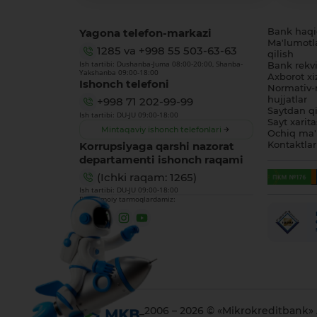
Yagona telefon-markazi
Bank haq
Ma'lumotl
1285
va
+998 55 503-63-63
qilish
Ish tartibi: Dushanba-Juma 08:00-20:00, Shanba-
Bank rekviz
Yakshanba 09:00-18:00
Axborot xi
Ishonch telefoni
Normativ-
hujjatlar
+998 71 202-99-99
Saytdan qi
Ish tartibi: DU-JU 09:00-18:00
Sayt xarita
Mintaqaviy ishonch telefonlari
Ochiq ma'
Korrupsiyaga qarshi nazorat
Kontaktlar
departamenti ishonch raqami
(Ichki raqam: 1265)
Ish tartibi: DU-JU 09:00-18:00
Biz ijtimoiy tarmoqlardamiz:
_2006 – 2026 © «Mikrokreditbank»