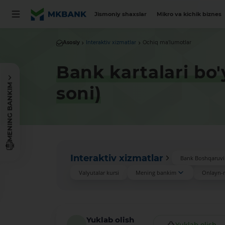
Jismoniy shaxslar
Mikro va kichik biznes
Asosiy
Interaktiv xizmatlar
Ochiq ma'lumotlar
Bank kartalari bo'
MENING BANKIM
soni)
Interaktiv xizmatlar
Bank Boshqaruvi 
Valyutalar kursi
Mening bankim
Onlayn-
Yuklab olish
Yuklab olish