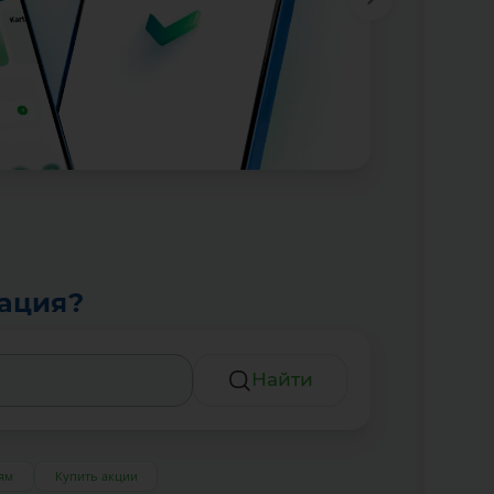
тация?
Найти
ям
Купить акции