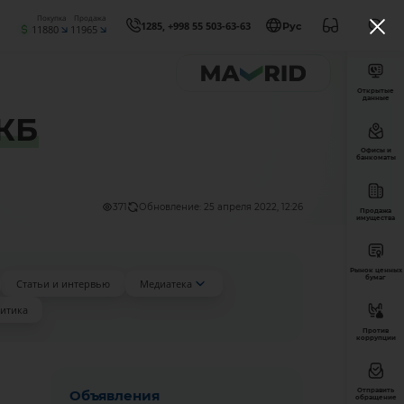
Покупка
Продажа
1285, +998 55 503-63-63
Рус
11880
11965
Открытые
данные
КБ
Офисы и
банкоматы
371
Обновление: 25 апреля 2022, 12:26
Продажа
имущества
Рынок ценных
бумаг
Статьи и интервью
Медиатека
итика
Против
коррупции
Отправить
Объявления
обращение