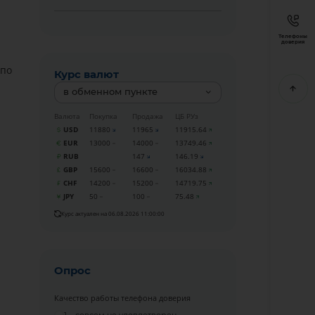
Телефоны
доверия
 по
Курс валют
в обменном пункте
Валюта
Покупка
Продажа
ЦБ РУз
USD
11880
11965
11915.64
EUR
13000
14000
13749.46
RUB
147
146.19
GBP
15600
16600
16034.88
CHF
14200
15200
14719.75
JPY
50
100
75.48
Курс актуален на 06.08.2026 11:00:00
Опрос
Качество работы телефона доверия