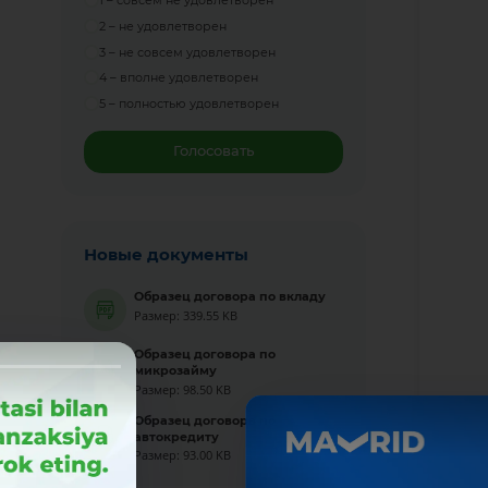
1 – совсем не удовлетворен
2 – не удовлетворен
3 – не совсем удовлетворен
4 – вполне удовлетворен
5 – полностью удовлетворен
Голосовать
Новые документы
Образец договора по вкладу
Размер: 339.55 KB
Образец договора по
микрозайму
Размер: 98.50 KB
Образец договора по
автокредиту
Размер: 93.00 KB