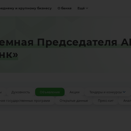
реднему и крупному бизнесу
О банке
Ещё
емная Председателя А
нк»
ы
Духовность
Объявления
Акции
Тендеры и конкурсы
ние государственных программ
Открытые данные
Пресс-кит
Анал