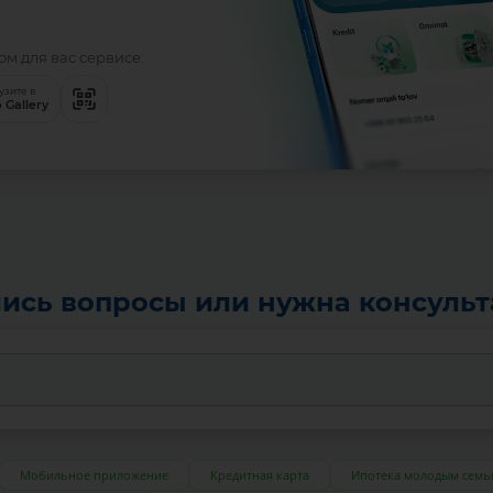
м для вас сервисе:
узите в
 Gallery
ись вопросы или нужна консуль
Мобильное приложение
Кредитная карта
Ипотека молодым семь