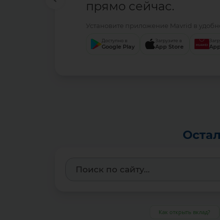
прямо сейчас.
Установите приложение Mavrid в удобно
Доступно в
Загрузите в
Загр
Google Play
App Store
App
Остал
Как открыть вклад?