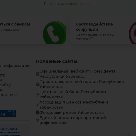
Получить денежный перевод
аться с банком
Противодействие
коррупции
 в поддержку
Вы столкнулись с фактом
коррупции?
Полезные сайты:
е информации
ы
Официальный веб-сайт Президента
нтр
Республики Узбекис...
ы
Правительственный портал Республики
сайту
Узбекистан
та
Центральный банк Республики
 данные
Узбекистан
Ассоциация Банков Республики
Узбекистан
Фондовый рынок Узбекистана
Единый портал корпоративной
информации
Все вклады
застрахованы
государством