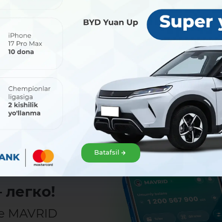
Поделиться:
Batafsil
 легко!
е MAVRID