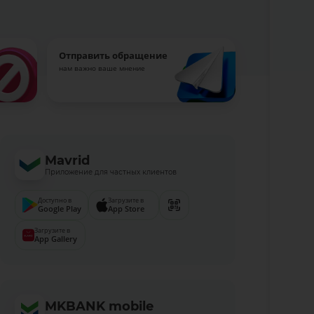
Отправить обращение
нам важно ваше мнение
Mavrid
Приложение для частных клиентов
Доступно в
Загрузите в
Google Play
App Store
Загрузите в
App Gallery
MKBANK mobile