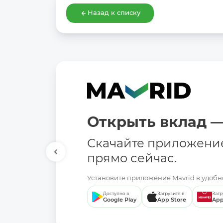
Назад к списку
Открыть вклад —
Скачайте приложени
прямо сейчас.
Установите приложение Mavrid в удобно
Доступно в
Загрузите в
Загр
Google Play
App Store
App