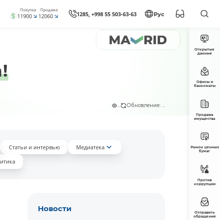
Покупка
Продажа
1285, +998 55 503-63-63
Рус
11900
12060
Открытые
данные
!
Офисы и
банкоматы
...
Обновление: ...
Продажа
имущества
Статьи и интервью
Медиатека
Рынок ценных
бумаг
итика
Против
коррупции
Новости
Отправить
обращение