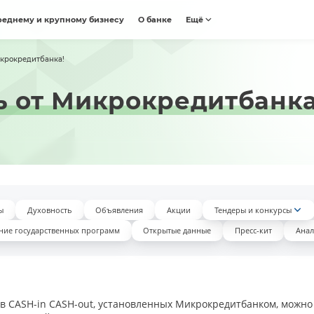
реднему и крупному бизнесу
О банке
Ещё
икрокредитбанка!
ь от Микрокредитбанка
ы
Духовность
Объявления
Акции
Тендеры и конкурсы
ние государственных программ
Открытые данные
Пресс-кит
Анал
в CASH-in CASH-out, установленных Микрокредитбанком, можно