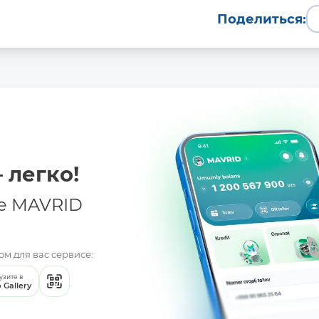
Поделиться:
 легко!
Batafsil
е MAVRID
м для вас сервисе:
узите в
 Gallery