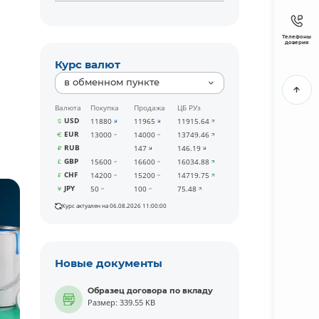
Телефоны
доверия
Курс валют
в обменном пункте
Валюта
Покупка
Продажа
ЦБ РУз
USD
11880
11965
11915.64
EUR
13000
14000
13749.46
RUB
147
146.19
GBP
15600
16600
16034.88
CHF
14200
15200
14719.75
JPY
50
100
75.48
Курс актуален на 06.08.2026 11:00:00
Новые документы
Образец договора по вкладу
Размер: 339.55 KB