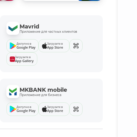
Mavrid
Приложение для частных клиентов
Доступно в
Загрузите в
Google Play
App Store
Загрузите в
App Gallery
MKBANK mobile
Приложение для бизнеса
Доступно в
Загрузите в
Google Play
App Store