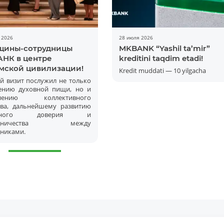
 2026
28 июля 2026
ины-сотрудницы
MKBANK “Yashil ta’mir”
НК в центре
kreditini taqdim etadi!
мской цивилизации!
Kredit muddati — 10 yilgacha
й визит послужил не только
ению духовной пищи, но и
плению коллективного
тва, дальнейшему развитию
имного доверия и
рудничества между
дниками.