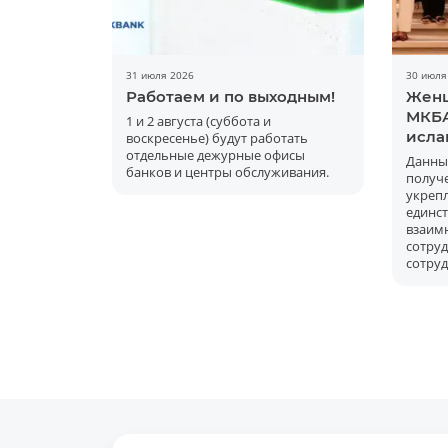
31 июля 2026
30 июля
Работаем и по выходным!
Женщ
МКБА
1 и 2 августа (суббота и
исла
воскресенье) будут работать
отдельные дежурные офисы
Данны
банков и центры обслуживания.
получ
укре
единс
вза
сот
сотру