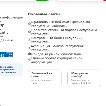
Полезные сайты:
е информации
ы
Официальный веб-сайт Президента
нтр
Республики Узбекис...
ы
Правительственный портал Республики
сайту
Узбекистан
та
Центральный банк Республики
 данные
Узбекистан
Ассоциация Банков Республики
Узбекистан
Фондовый рынок Узбекистана
Единый портал корпоративной
информации
Все вклады
застрахованы
государством
Посетителей на
Обнаружили
сайте:
ошибку?
Авторизованные - ...,
Выделите текст и
Гости - ...
нажмите Ctrl+Enter