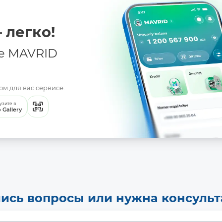
 легко!
е MAVRID
м для вас сервисе:
узите в
 Gallery
ись вопросы или нужна консуль