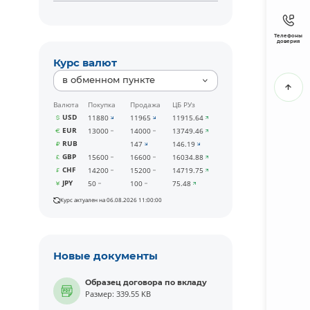
Телефоны
доверия
Курс валют
в обменном пункте
Валюта
Покупка
Продажа
ЦБ РУз
USD
11880
11965
11915.64
EUR
13000
14000
13749.46
RUB
147
146.19
GBP
15600
16600
16034.88
CHF
14200
15200
14719.75
JPY
50
100
75.48
Курс актуален на 06.08.2026 11:00:00
Новые документы
Образец договора по вкладу
Размер: 339.55 KB