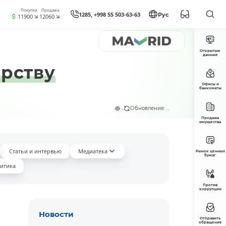
Покупка
Продажа
1285, +998 55 503-63-63
Рус
11900
12060
Открытые
данные
ёрству
Офисы и
банкоматы
...
Обновление: ...
Продажа
имущества
Статьи и интервью
Медиатека
Рынок ценных
бумаг
итика
Против
коррупции
Новости
Отправить
обращение