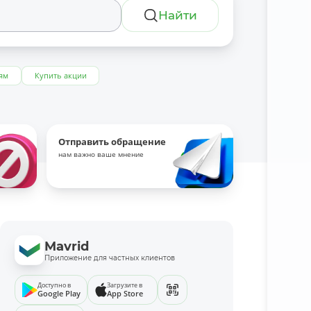
Найти
ям
Купить акции
Отправить обращение
нам важно ваше мнение
Mavrid
Приложение для частных клиентов
Доступно в
Загрузите в
Google Play
App Store