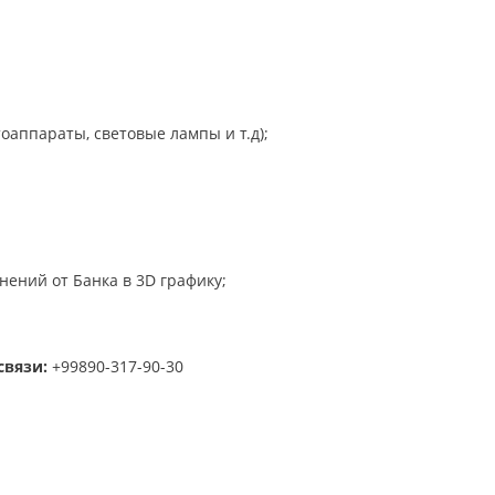
аппараты, световые лампы и т.д);
ений от Банка в 3D графику;
связи:
+99890-317-90-30