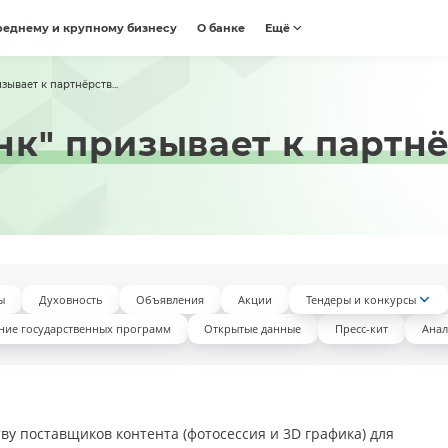
реднему и крупному бизнесу
О банке
Ещё
ывает к партнёрств...
к" призывает к партн
ы
Духовность
Объявления
Акции
Тендеры и конкурсы
ние государственных программ
Открытые данные
Пресс-кит
Анал
у поставщиков контента (фотосессия и 3D графика) для