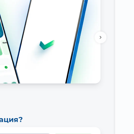
тация?