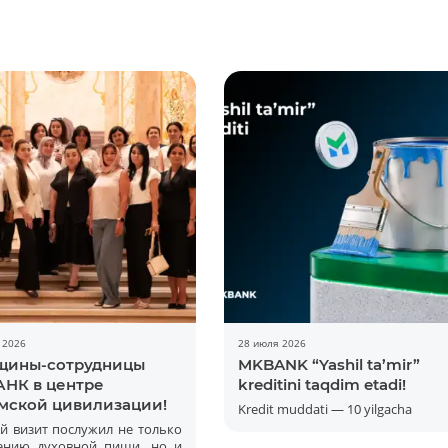
 2026
28 июля 2026
ины-сотрудницы
MKBANK “Yashil ta’mir”
НК в центре
kreditini taqdim etadi!
мской цивилизации!
Kredit muddati — 10 yilgacha
й визит послужил не только
ению духовной пищи, но и