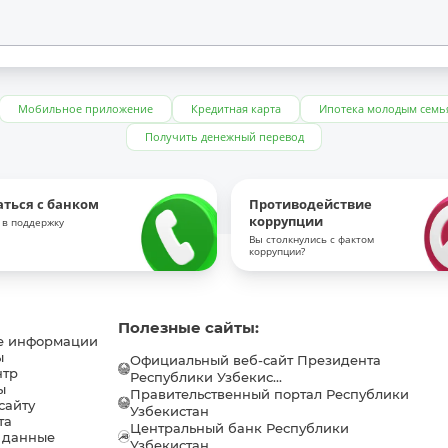
Мобильное приложение
Кредитная карта
Ипотека молодым семь
Получить денежный перевод
аться с банком
Противодействие
коррупции
 в поддержку
Вы столкнулись с фактом
коррупции?
Полезные сайты:
е информации
ы
Официальный веб-сайт Президента
нтр
Республики Узбекис...
ы
Правительственный портал Республики
сайту
Узбекистан
та
Центральный банк Республики
 данные
Узбекистан