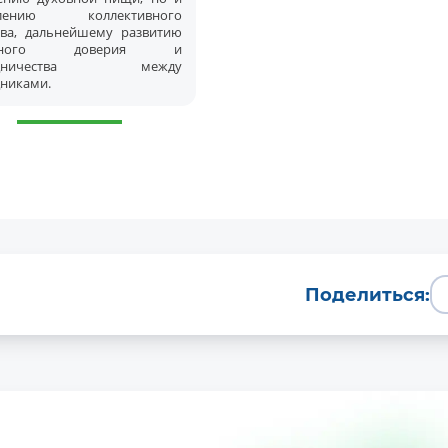
плению коллективного
тва, дальнейшему развитию
имного доверия и
рудничества между
дниками.
Поделиться: