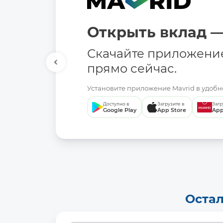
Открыть вклад —
Скачайте приложени
прямо сейчас.
Установите приложение Mavrid в удобно
Доступно в
Загрузите в
Загр
Google Play
App Store
App
Остал