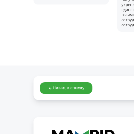
укре
единс
вза
сот
сотру
Назад к списку