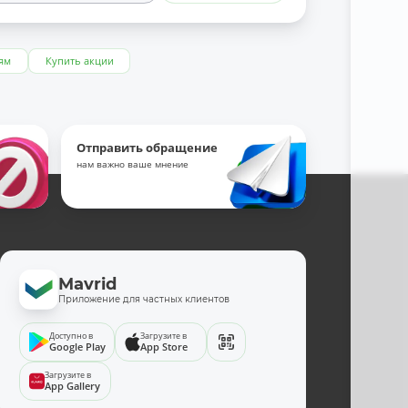
ям
Купить акции
Отправить обращение
нам важно ваше мнение
Mavrid
Приложение для частных клиентов
Доступно в
Загрузите в
Google Play
App Store
Загрузите в
App Gallery