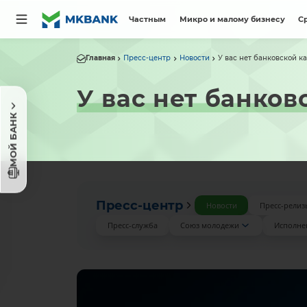
Частным
Микро и малому бизнесу
С
Главная
Пресс-центр
Новости
У вас нет банковской к
У вас нет банко
МОЙ БАНК
Пресс-центр
Новости
Пресс-релиз
Пресс-служба
Союз молодежи
Исполне