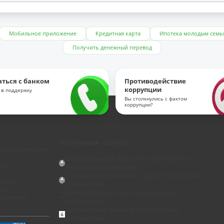
Мобильное приложение
Кредитная карта
Ипотека молодым семь
Получить денежный перевод
аться с банком
Противодействие
коррупции
 в поддержку
Вы столкнулись с фактом
коррупции?
Полезные сайты:
е информации
ы
Официальный веб-сайт Президента
нтр
Республики Узбекис...
ы
Правительственный портал Республики
сайту
Узбекистан
та
Центральный банк Республики
 данные
Узбекистан
Ассоциация Банков Республики
Узбекистан