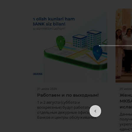
31 июля 2026
30 июля
Работаем и по выходным!
Женщ
МКБА
1 и 2 августа (суббота и
исла
воскресенье) будут работать
отдельные дежурные офисы
Данны
банков и центры обслуживания.
получ
укре
единс