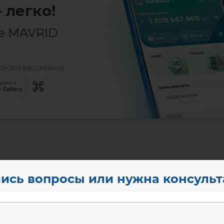
 легко!
е MAVRID
м для вас сервисе:
узите в
 Gallery
ись вопросы или нужна консуль