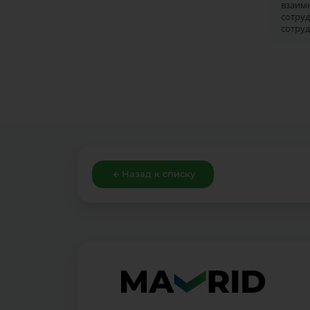
вза
сот
сотру
Назад к списку