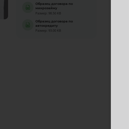
Образец договора по
микрозайму
Размер: 98.50 KB
Образец договора по
автокредиту
Размер: 93.00 KB