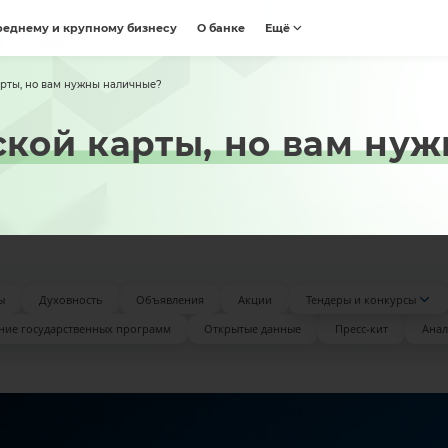
реднему и крупному бизнесу
О банке
Ещё
арты, но вам нужны наличные?
вской карты, но вам ну
ы
Духовность
Объявления
Акции
Тендеры и конкурсы
ние государственных программ
Открытые данные
Пресс-кит
Анал