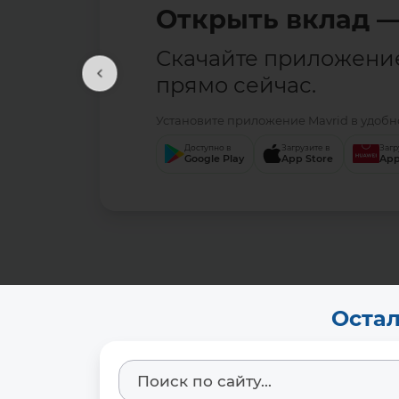
Открыть вклад —
Скачайте приложени
прямо сейчас.
Установите приложение Mavrid в удобно
Доступно в
Загрузите в
Загр
Google Play
App Store
App
Остал