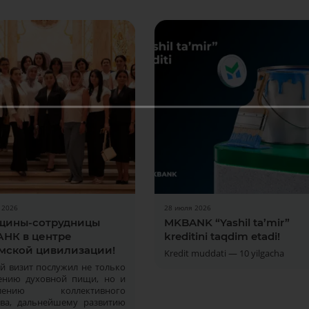
 2026
28 июля 2026
ины-сотрудницы
MKBANK “Yashil ta’mir”
НК в центре
kreditini taqdim etadi!
мской цивилизации!
Kredit muddati — 10 yilgacha
й визит послужил не только
ению духовной пищи, но и
плению коллективного
тва, дальнейшему развитию