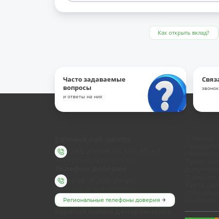
Как открыть вклад?
Часто задаваемые
Связ
вопросы
звонок
и ответы на них
Единый call-центр
О банке
Раскрыти
1285
и
+998 55 503-63-63
Реквизит
Режим работы: Пн-Пт 08:00-20:00
Пресс-це
Телефон доверия
Документ
Поиск по 
+998 71 202-99-99
Карта сай
Режим работы: Пн-Пт 09:00-18:00
Открытые
Региональные телефоны доверия
Контакты
Горячая линия департамента