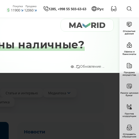
Покупка
Продажа
1285, +998 55 503-63-63
Рус
11900
12060
Открытые
данные
жны наличные?
Офисы и
банкоматы
...
Обновление: ...
Продажа
имущества
Статьи и интервью
Медиатека
Рынок ценных
бумаг
итика
Против
коррупции
Новости
Отправить
обращение