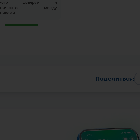
имного доверия и
рудничества между
дниками.
Batafsil
Поделиться: