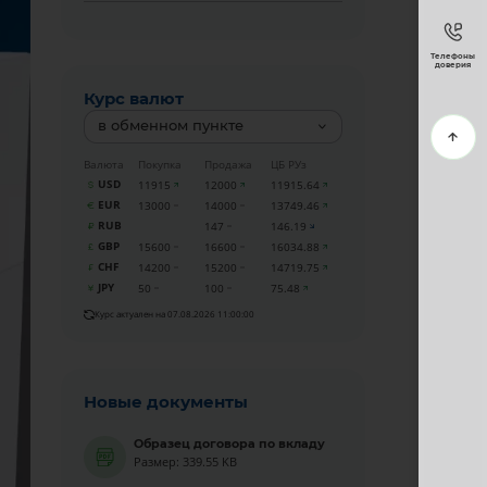
Телефоны
доверия
Курс валют
в обменном пункте
Валюта
Покупка
Продажа
ЦБ РУз
USD
11915
12000
11915.64
EUR
13000
14000
13749.46
RUB
147
146.19
GBP
15600
16600
16034.88
CHF
14200
15200
14719.75
JPY
50
100
75.48
Курс актуален на 07.08.2026 11:00:00
Новые документы
Образец договора по вкладу
Размер: 339.55 KB