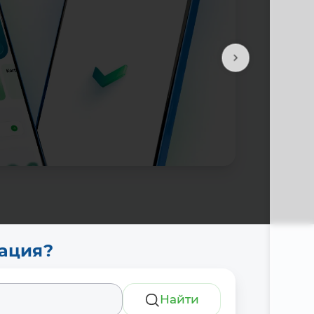
тация?
Найти