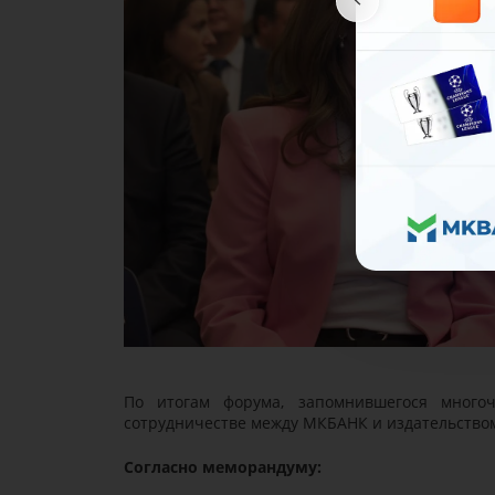
По итогам форума, запомнившегося много
сотрудничестве между МКБАНК и издательством
Согласно меморандуму: