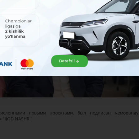
Batafsil
численными новыми проектами, был подписан меморанд
 "IJOD NASHR."