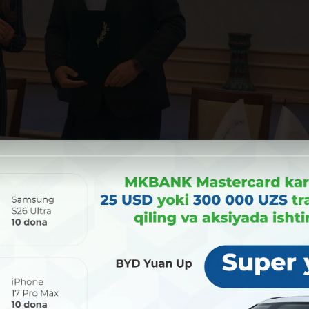
рамках форума, заместитель Председателя Центрального б
нтацию проекта банка "Чиғаноқ."