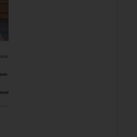
ржки
вно-
анка