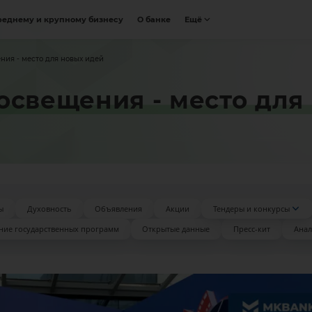
реднему и крупному бизнесу
О банке
Ещё
ния - место для новых идей
освещения - место для
ы
Духовность
Объявления
Акции
Тендеры и конкурсы
ние государственных программ
Открытые данные
Пресс-кит
Анал