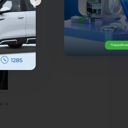
Подробне
ум о