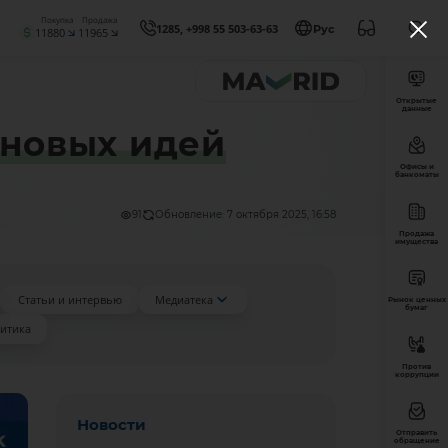
Покупка
Продажа
1285, +998 55 503-63-63
Рус
11880
11965
Открытые
данные
 новых идей
Офисы и
банкоматы
91
Обновление: 7 октября 2025, 16:58
Продажа
имущества
Статьи и интервью
Медиатека
Рынок ценных
бумаг
итика
Против
коррупции
Новости
Отправить
обращение