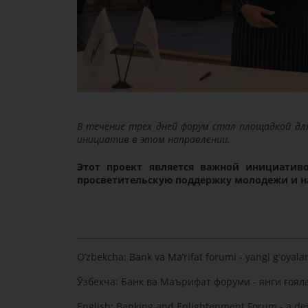
В течение трех дней форум стал площадкой для
инициатив в этом направлении.
Этот проект является важной инициативо
просветительскую поддержку молодежи и н
O’zbekcha:
Bank va Ma’rifat forumi - yangi gʻoyala
Ўзбекча:
Банк ва Маърифат форуми - янги ғоял
English:
Banking and Enlightenment Forum - a des