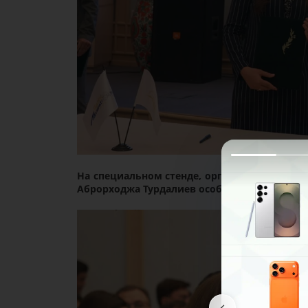
На специальном стенде, организованном в 
Аброрходжа Турдалиев особо отметил презе