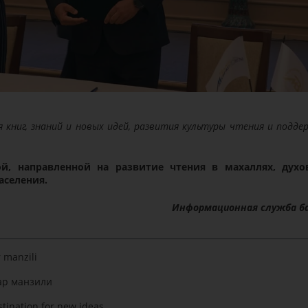
 книг, знаний и новых идей, развития культуры чтения и подде
й, направленной на развитие чтения в махаллях, духо
аселения.
Информационная служба б
r manzili
ар манзили
tination for new ideas