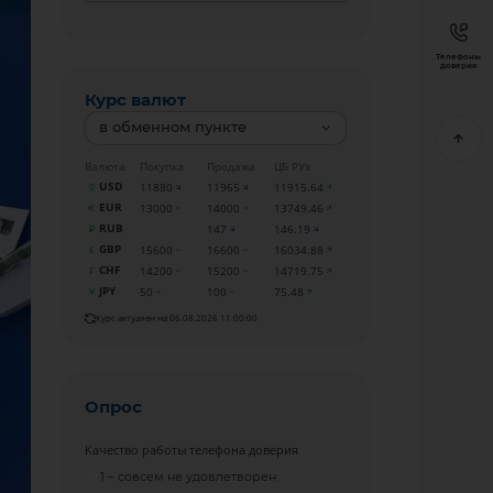
Телефоны
доверия
Курс валют
в обменном пункте
Валюта
Покупка
Продажа
ЦБ РУз
USD
11880
11965
11915.64
EUR
13000
14000
13749.46
RUB
147
146.19
GBP
15600
16600
16034.88
CHF
14200
15200
14719.75
JPY
50
100
75.48
Курс актуален на 06.08.2026 11:00:00
Опрос
Качество работы телефона доверия
1 – совсем не удовлетворен