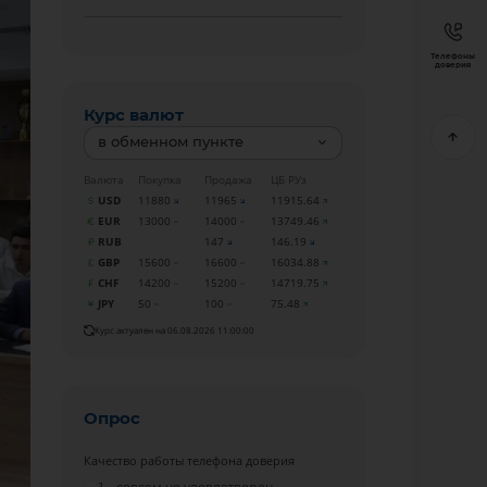
Телефоны
доверия
Курс валют
в обменном пункте
Валюта
Покупка
Продажа
ЦБ РУз
USD
11880
11965
11915.64
EUR
13000
14000
13749.46
RUB
147
146.19
GBP
15600
16600
16034.88
CHF
14200
15200
14719.75
JPY
50
100
75.48
Курс актуален на 06.08.2026 11:00:00
Опрос
Качество работы телефона доверия