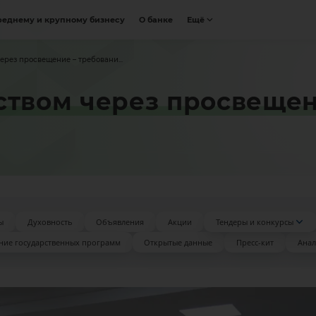
реднему и крупному бизнесу
О банке
Ещё
ерез просвещение – требовани...
ством через просвещен
ы
Духовность
Объявления
Акции
Тендеры и конкурсы
ние государственных программ
Открытые данные
Пресс-кит
Анал