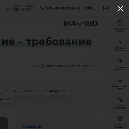
Покупка
Продажа
1285, +998 55 503-63-63
Рус
11880
11965
Открытые
данные
ие – требование
Офисы и
банкоматы
415
Обновление: 4 октября 2024, 12:41
Продажа
имущества
Рынок ценных
бумаг
Статьи и интервью
Медиатека
итика
Против
коррупции
Отправить
Новости
обращение