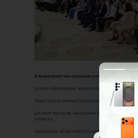
В мероприятии приняли участие лидеры из 
Шахло Ибрагимова, заместитель председателя 
Заместитель хокима Бухарской области - нача
Джамол Носиров, начальник Бухарского област
климата,
Начальник областного управления по делам мо