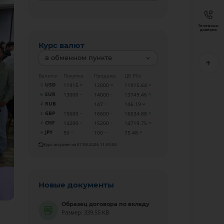
Телефоны
доверия
Курс валют
в обменном пункте
Валюта
Покупка
Продажа
ЦБ РУз
USD
11915
12000
11915.64
EUR
13000
14000
13749.46
RUB
147
146.19
GBP
15600
16600
16034.88
CHF
14200
15200
14719.75
JPY
50
100
75.48
Курс актуален на 07.08.2026 11:00:00
Новые документы
Образец договора по вкладу
Размер: 339.55 KB