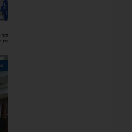
ился
ивах