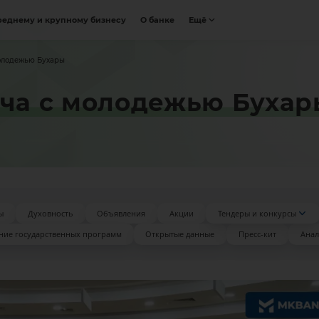
реднему и крупному бизнесу
О банке
Ещё
молодежью Бухары
еча с молодежью Бухар
ы
Духовность
Объявления
Акции
Тендеры и конкурсы
ние государственных программ
Открытые данные
Пресс-кит
Анал