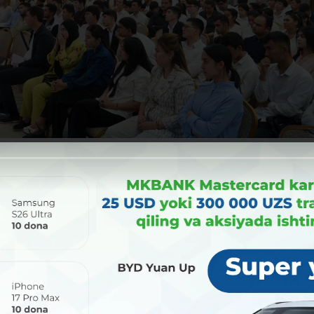
четырех ключевых областей:
правления АКБ «Микрокредитбанк»,
льник управления по делам семьи и женщин Хафиза Артыкова,
ного управления экологии, охраны окружающей среды и измен
лодежи Шавкат Рахмонов.