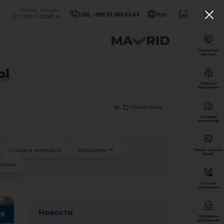
Покупка
Продажа
1285, +998 55 503-63-63
Рус
11950
12045
Открытые
данные
ы
Офисы и
банкоматы
...
Обновление: ...
Продажа
имущества
Статьи и интервью
Медиатека
Рынок ценных
бумаг
итика
Против
коррупции
Новости
Отправить
обращение