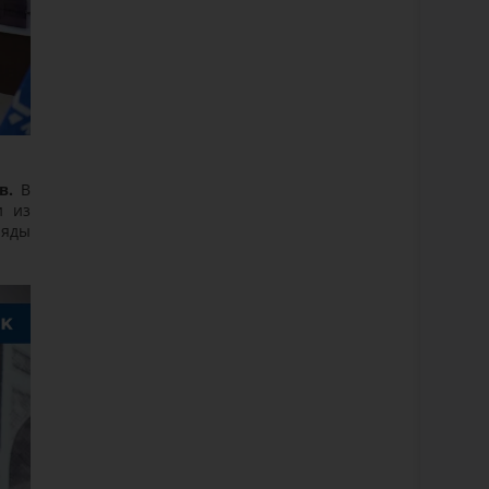
в.
В
и из
ряды