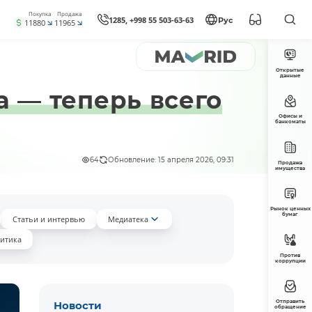
Покупка
Продажа
1285, +998 55 503-63-63
Рус
11880
11965
Открытые
данные
а — теперь всего
Офисы и
банкоматы
64
Обновление: 15 апреля 2026, 09:31
Продажа
имущества
Рынок ценных
бумаг
Статьи и интервью
Медиатека
итика
Против
коррупции
Отправить
Новости
обращение