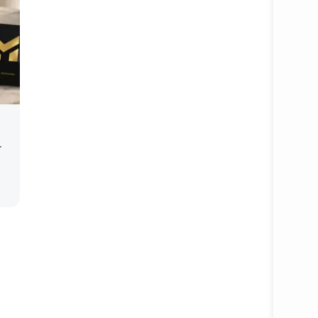
т
Подробне