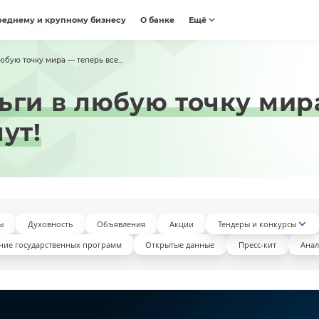
реднему и крупному бизнесу
О банке
Ещё
юбую точку мира — теперь все...
ьги в любую точку мир
ут!
ы
Духовность
Объявления
Акции
Тендеры и конкурсы
ние государственных программ
Открытые данные
Пресс-кит
Анал