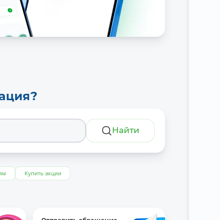
тация?
Найти
ям
Купить акции