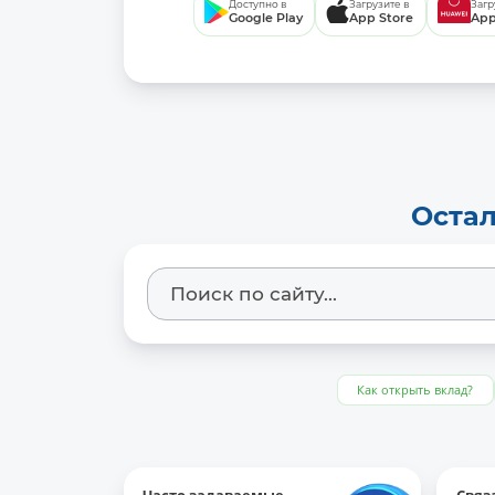
Доступно в
Загрузите в
Загр
Google Play
App Store
App
Остал
Как открыть вклад?