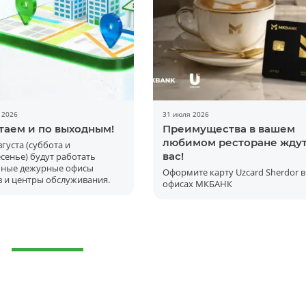
 2026
31 июля 2026
таем и по выходным!
Преимущества в вашем
любимом ресторане жду
августа (суббота и
вас!
сенье) будут работать
ьные дежурные офисы
Оформите карту Uzcard Sherdor в
 и центры обслуживания.
офисах МКБАНК
Batafsil