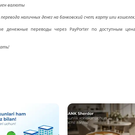
бмен валюты
еревода наличных денег на банковский счет, карту или кошелек
ые денежные переводы через PayPorter по доступным цен
дать!