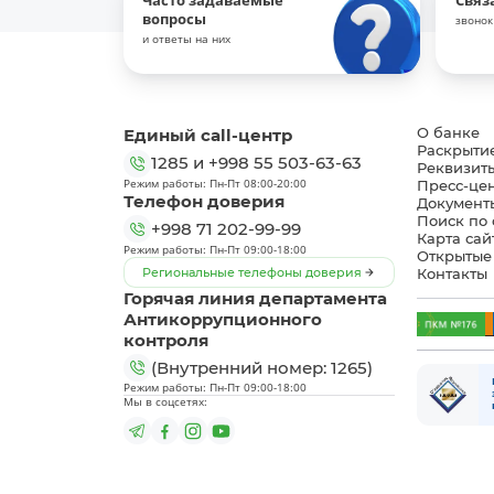
Часто задаваемые
Связ
вопросы
звонок
и ответы на них
Единый call-центр
О банке
Раскрыти
1285
и
+998 55 503-63-63
Реквизит
Режим работы: Пн-Пт 08:00-20:00
Пресс-це
Телефон доверия
Документ
Поиск по 
+998 71 202-99-99
Карта сай
Режим работы: Пн-Пт 09:00-18:00
Открытые
Региональные телефоны доверия
Контакты
Горячая линия департамента
Антикоррупционного
контроля
(Внутренний номер: 1265)
Режим работы: Пн-Пт 09:00-18:00
Мы в соцсетях: