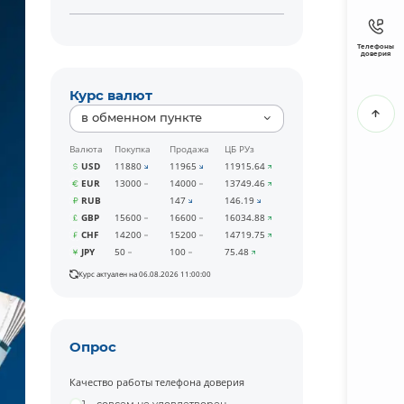
Телефоны
доверия
Курс валют
в обменном пункте
Валюта
Покупка
Продажа
ЦБ РУз
USD
11880
11965
11915.64
EUR
13000
14000
13749.46
RUB
147
146.19
GBP
15600
16600
16034.88
CHF
14200
15200
14719.75
JPY
50
100
75.48
Курс актуален на 06.08.2026 11:00:00
Опрос
Качество работы телефона доверия