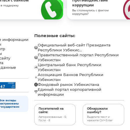
аться с банком
Противодействие
коррупции
 в поддержку
Вы столкнулись с фактом
коррупции?
Полезные сайты:
е информации
ы
Официальный веб-сайт Президента
нтр
Республики Узбекис...
ы
Правительственный портал Республики
сайту
Узбекистан
та
Центральный банк Республики
 данные
Узбекистан
Ассоциация Банков Республики
Узбекистан
Фондовый рынок Узбекистана
Единый портал корпоративной
информации
Все вклады
застрахованы
государством
Посетителей на
Обнаружили
сайте:
ошибку?
Авторизованные - 0,
Выделите текст и
Гости - 8
нажмите Ctrl+Enter