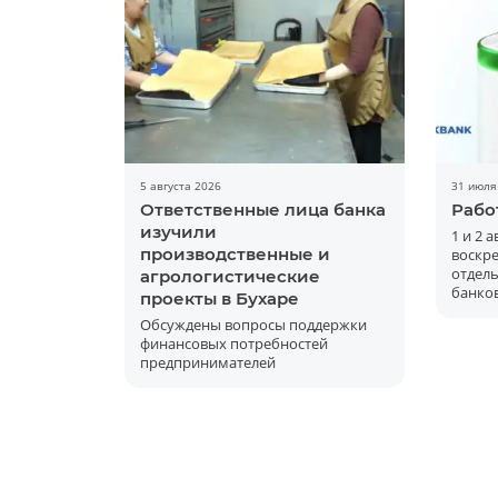
5 августа 2026
31 июля
Ответственные лица банка
Рабо
изучили
1 и 2 
производственные и
воскре
отдел
агрологистические
банков
проекты в Бухаре
Обсуждены вопросы поддержки
финансовых потребностей
предпринимателей