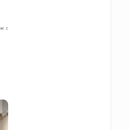
.
ам с