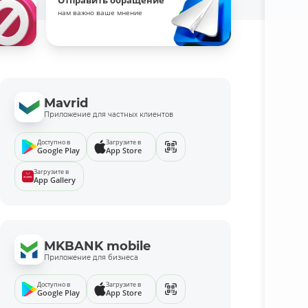
Отправить обращение
нам важно ваше мнение
Mavrid
Приложение для частных клиентов
Доступно в
Загрузите в
Google Play
App Store
Загрузите в
App Gallery
MKBANK mobile
Приложение для бизнеса
Доступно в
Загрузите в
Google Play
App Store