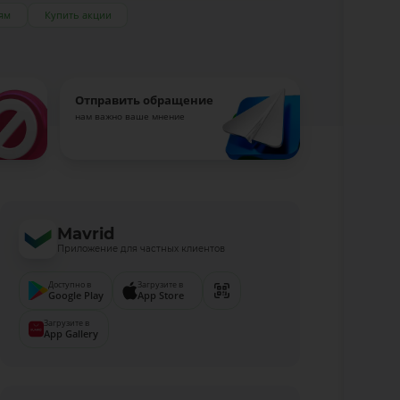
ям
Купить акции
Отправить обращение
нам важно ваше мнение
Mavrid
Приложение для частных клиентов
Доступно в
Загрузите в
Google Play
App Store
Загрузите в
App Gallery