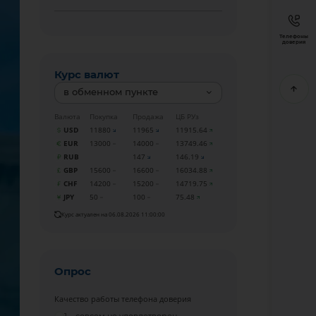
Телефоны
доверия
Курс валют
в обменном пункте
Валюта
Покупка
Продажа
ЦБ РУз
USD
11880
11965
11915.64
EUR
13000
14000
13749.46
RUB
147
146.19
GBP
15600
16600
16034.88
CHF
14200
15200
14719.75
JPY
50
100
75.48
Курс актуален на 06.08.2026 11:00:00
Опрос
Качество работы телефона доверия