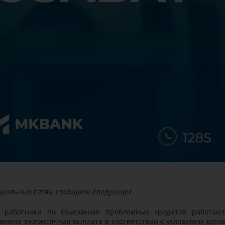
циальных сетях, сообщаем следующее.
е работники по взысканию проблемных кредитов работаю
влена ежемесячная выплата в соответствии с условиями догов