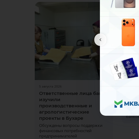
5 августа 2026
31 июля
Ответственные лица банка
Рабо
изучили
1 и 2 
производственные и
воскре
отдел
агрологистические
банков
проекты в Бухаре
Обсуждены вопросы поддержки
финансовых потребностей
предпринимателей