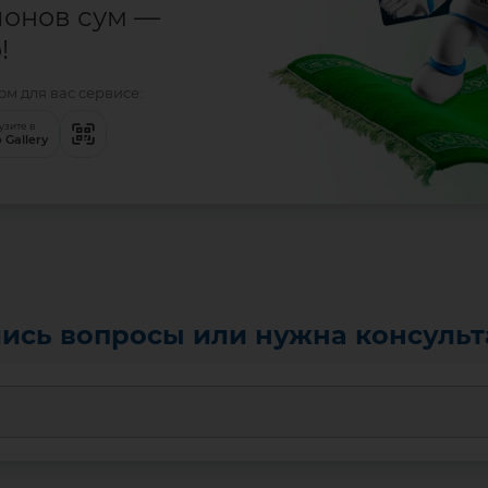
ионов сум —
!
м для вас сервисе:
узите в
 Gallery
ись вопросы или нужна консуль