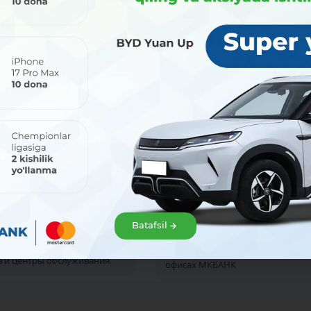
 2026
31 июля 2026
таем и по выходным!
Преимущества в вашем
любимом ресторане жду
августа (суббота и
Batafsil
вас!
сенье) будут работать
ьные дежурные офисы
Оформите карту Uzcard Sherdor в
 и центры обслуживания.
офисах МКБАНК