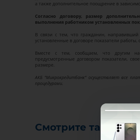
а также дополнительное поощрение в зависимо
Согласно договору, размер дополнитель
выполнения работником установленных пок
В связи с тем, что гражданин, направивши
установленные в договоре показатели работы,
Вместе с тем, сообщаем, что другим н
предусмотренные договором показатели, св
размере.
АКБ "Микрокредитбанк" осуществляет все пл
процедурами.
Смотрите также