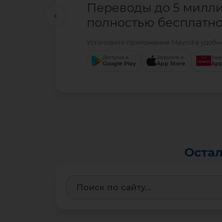
Переводы до 5 милл
полностью бесплатно
Установите приложение Mavrid в удобно
Доступно в
Загрузите в
Загр
Google Play
App Store
App
Остал