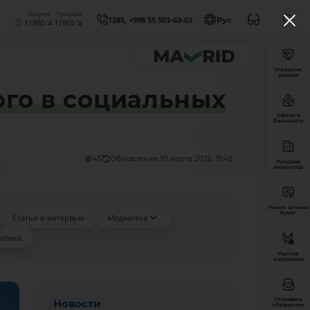
Покупка
Продажа
1285, +998 55 503-63-63
Рус
11880
11965
Открытые
данные
го в социальных
Офисы и
банкоматы
45
Обновление: 10 марта 2026, 15:48
Продажа
имущества
Рынок ценных
бумаг
Статьи и интервью
Медиатека
итика
Против
коррупции
Отправить
Новости
обращение