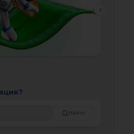
тация?
Найти