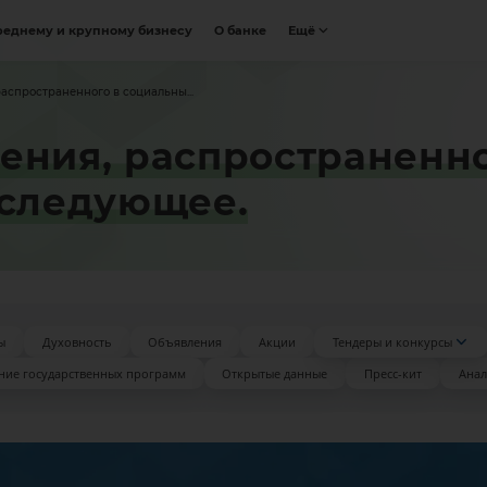
реднему и крупному бизнесу
О банке
Ещё
аспространенного в социальны...
ения, распространенно
 следующее.
ы
Духовность
Объявления
Акции
Тендеры и конкурсы
ние государственных программ
Открытые данные
Пресс-кит
Анал