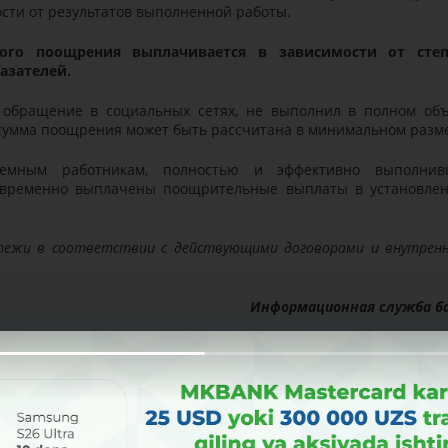
сти от результатов выполненной работы.
ного поощрения выплачивается в зависимости от сте
азателей.
й обращение в социальных сетях, не выполнил в полном об
 сумма поощрения может быть рассчитана в минимальном разм
аемным работникам, полностью и эффективно выполни
оевременно выплачены поощрительные выплаты в установле
атежи в соответствии с действующими договорами и внутрен
Информационная служба б