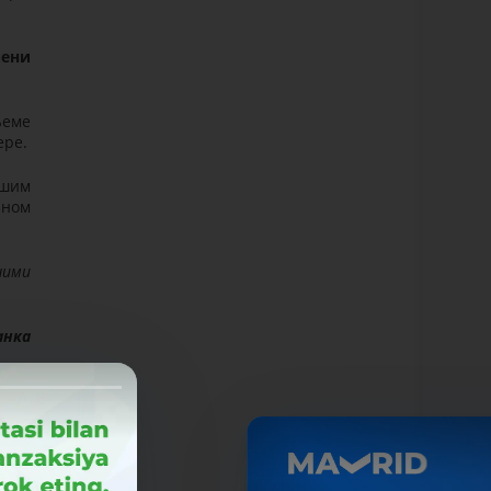
пени
ъеме
ере.
вшим
нном
ними
анка