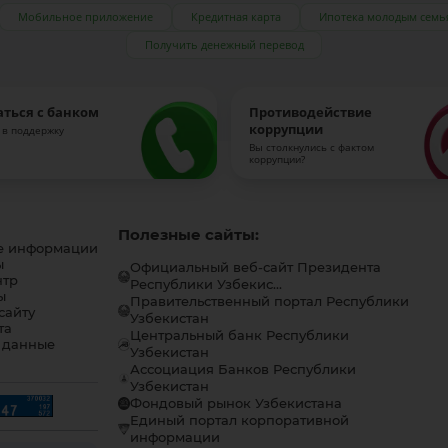
Мобильное приложение
Кредитная карта
Ипотека молодым семь
Получить денежный перевод
аться с банком
Противодействие
коррупции
 в поддержку
Вы столкнулись с фактом
коррупции?
Полезные сайты:
е информации
ы
Официальный веб-сайт Президента
нтр
Республики Узбекис...
ы
Правительственный портал Республики
сайту
Узбекистан
та
Центральный банк Республики
 данные
Узбекистан
Ассоциация Банков Республики
Узбекистан
Фондовый рынок Узбекистана
Единый портал корпоративной
информации