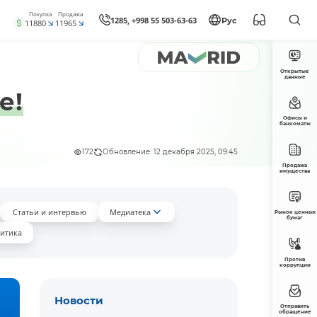
Покупка
Продажа
1285, +998 55 503-63-63
Рус
11880
11965
Открытые
данные
е!
Офисы и
банкоматы
172
Обновление: 12 декабря 2025, 09:45
Продажа
имущества
Статьи и интервью
Медиатека
Рынок ценных
бумаг
итика
Против
коррупции
Новости
Отправить
обращение