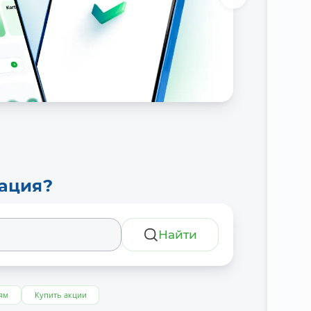
тация?
Найти
ям
Купить акции