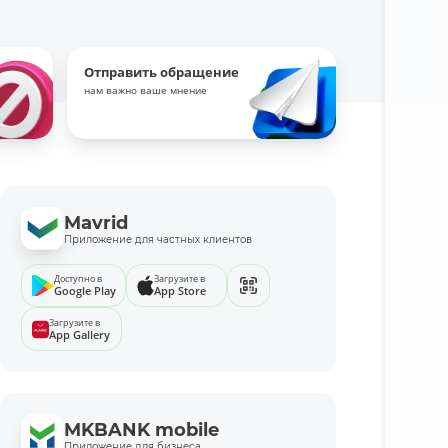
Отправить обращение
нам важно ваше мнение
Mavrid
Приложение для частных клиентов
Доступно в
Загрузите в
Google Play
App Store
Загрузите в
App Gallery
MKBANK mobile
Приложение для бизнеса