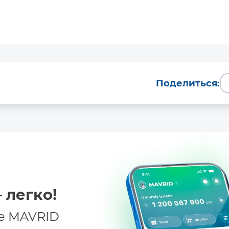
Batafsil
Поделиться:
 легко!
е MAVRID