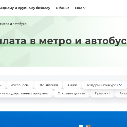
реднему и крупному бизнесу
О банке
Ещё
 метро и автобусе!
лата в метро и автобус
ы
Духовность
Объявления
Акции
Тендеры и конкурсы
ние государственных программ
Открытые данные
Пресс-кит
Анал