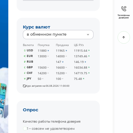
Телефоны
доверия
Курс валют
в обменном пункте
Валюта
Покупка
Продажа
ЦБ РУз
USD
11880
11965
11915.64
EUR
13000
14000
13749.46
RUB
147
146.19
GBP
15600
16600
16034.88
CHF
14200
15200
14719.75
JPY
50
100
75.48
Курс актуален на 06.08.2026 11:00:00
Опрос
Качество работы телефона доверия
1 – совсем не удовлетворен