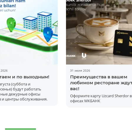
 2026
31 июля 2026
таем и по выходным!
Преимущества в вашем
любимом ресторане жду
августа (суббота и
вас!
сенье) будут работать
ьные дежурные офисы
Оформите карту Uzcard Sherdor в
 и центры обслуживания.
офисах МКБАНК