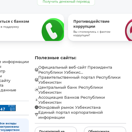
Получить денежный перевод
аться с банком
Противодействие
коррупции
 в поддержку
Вы столкнулись с фактом
коррупции?
Полезные сайты:
е информации
ы
Официальный веб-сайт Президента
нтр
Республики Узбекис...
ы
Правительственный портал Республики
сайту
Узбекистан
та
Центральный банк Республики
 данные
Узбекистан
Ассоциация Банков Республики
Узбекистан
Фондовый рынок Узбекистана
Единый портал корпоративной
информации
Все вклады
застрахованы
государством
Посетителей на
Обнаружили