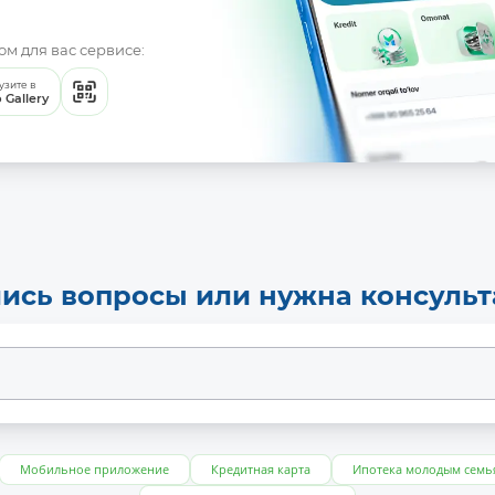
м для вас сервисе:
узите в
 Gallery
ись вопросы или нужна консуль
Мобильное приложение
Кредитная карта
Ипотека молодым семь