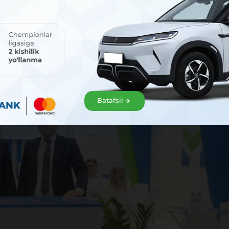
Руководство MKBANK также принимает участие в перегов
 дискуссиях.
Это, безусловно, послужит дальнейшему укрепл
й арене.
Batafsil