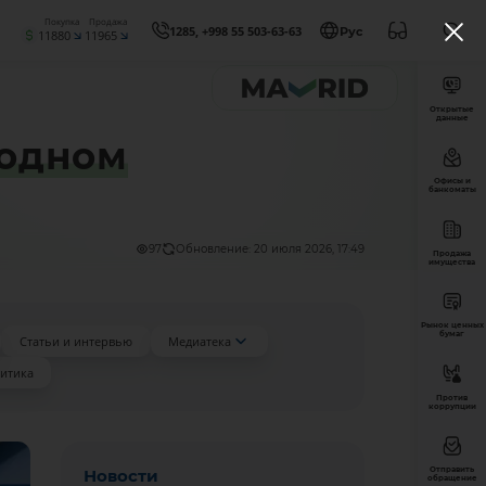
Покупка
Продажа
1285, +998 55 503-63-63
Рус
11880
11965
Открытые
данные
родном
Офисы и
банкоматы
97
Обновление: 20 июля 2026, 17:49
Продажа
имущества
Рынок ценных
бумаг
Статьи и интервью
Медиатека
итика
Против
коррупции
Отправить
Новости
обращение