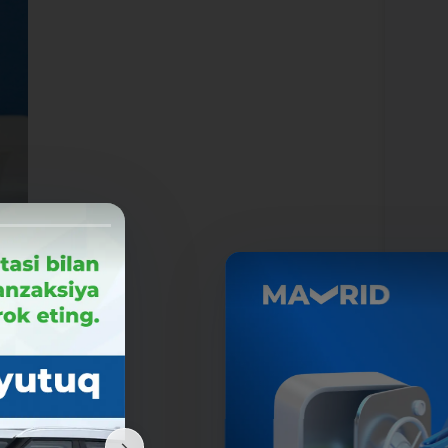
ий и
ты и