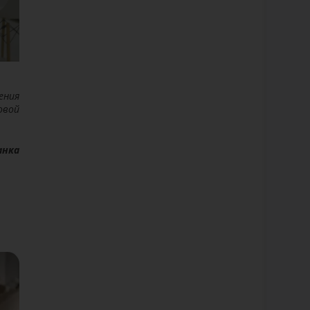
ения
овой
анка