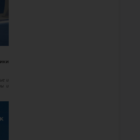
мики
ые и
ты и