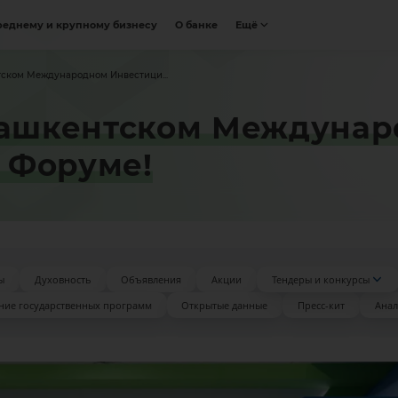
реднему и крупному бизнесу
О банке
Ещё
тском Международном Инвестици...
 Ташкентском Междуна
 Форуме!
ы
Духовность
Объявления
Акции
Тендеры и конкурсы
ние государственных программ
Открытые данные
Пресс-кит
Анал