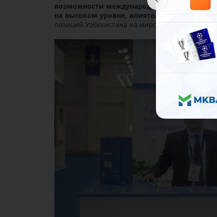
возможности международным инвесторам. 
на высоком уровне, влиятельных встречах и
позиций Узбекистана на мировой экономическо