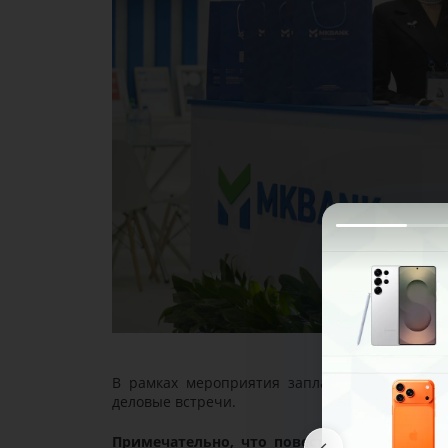
В рамках мероприятия запланированы панел
деловые встречи.
Примечательно, что повестка дня форума