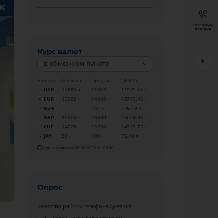
Телефоны
доверия
Курс валют
в обменном пункте
Валюта
Покупка
Продажа
ЦБ РУз
USD
11880
11965
11915.64
EUR
13000
14000
13749.46
RUB
147
146.19
GBP
15600
16600
16034.88
CHF
14200
15200
14719.75
JPY
50
100
75.48
Курс актуален на 06.08.2026 11:00:00
Опрос
Качество работы телефона доверия