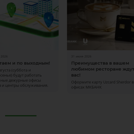
 2026
31 июля 2026
таем и по выходным!
Преимущества в вашем
любимом ресторане жду
августа (суббота и
вас!
сенье) будут работать
ьные дежурные офисы
Оформите карту Uzcard Sherdor в
 и центры обслуживания.
офисах МКБАНК