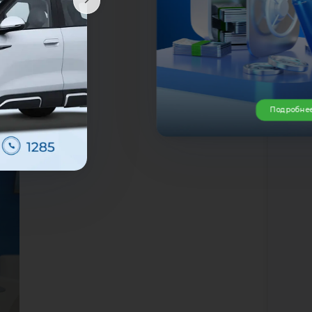
орах
ению
Подробне