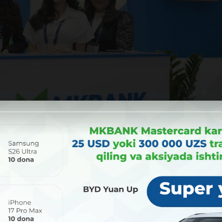
ьные дискуссии, подписание ряда стратегических соглашен
 весьма насыщенная, и MKBANK представляет свои проек