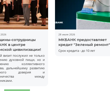
 2026
28 июля 2026
ины-сотрудницы
МКБАНК предоставляет
НК в центре
кредит "Зеленый ремонт"
мской цивилизации!
Срок кредита - до 10 лет
й визит послужил не только
ению духовной пищи, но и
плению коллективного
Batafsil
тва, дальнейшему развитию
имного доверия и
рудничества между
дниками.