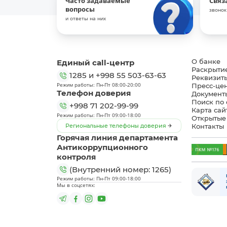
Часто задаваемые
Связ
вопросы
звонок
и ответы на них
Единый call-центр
О банке
Раскрыти
1285
и
+998 55 503-63-63
Реквизит
Режим работы: Пн-Пт 08:00-20:00
Пресс-це
Телефон доверия
Документ
Поиск по 
+998 71 202-99-99
Карта сай
Режим работы: Пн-Пт 09:00-18:00
Открытые
Региональные телефоны доверия
Контакты
Горячая линия департамента
Антикоррупционного
контроля
(Внутренний номер: 1265)
Режим работы: Пн-Пт 09:00-18:00
Мы в соцсетях: