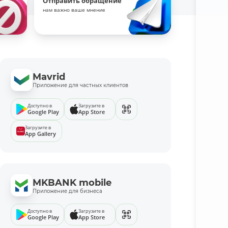
Отправить обращение
нам важно ваше мнение
Mavrid
Приложение для частных клиентов
Доступно в
Загрузите в
Google Play
App Store
Загрузите в
App Gallery
MKBANK mobile
Приложение для бизнеса
Доступно в
Загрузите в
Google Play
App Store