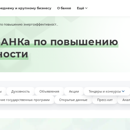
реднему и крупному бизнесу
О банке
Ещё
о повышению энергоэффективност...
АНКа по повышению
ности
ы
Духовность
Объявления
Акции
Тендеры и конкурсы
ние государственных программ
Открытые данные
Пресс-кит
Анал