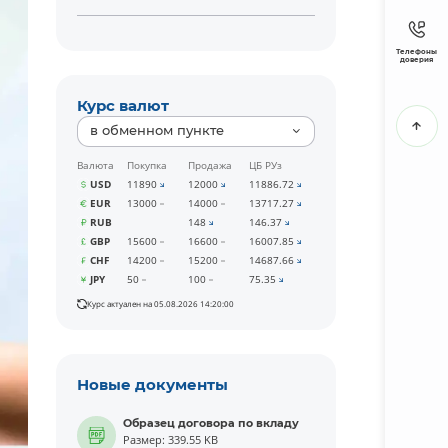
Телефоны
доверия
Курс валют
в обменном пункте
Валюта
Покупка
Продажа
ЦБ РУз
USD
11890
12000
11886.72
EUR
13000
14000
13717.27
RUB
148
146.37
GBP
15600
16600
16007.85
CHF
14200
15200
14687.66
JPY
50
100
75.35
Курс актуален на 05.08.2026 14:20:00
Новые документы
Образец договора по вкладу
Размер: 339.55 KB