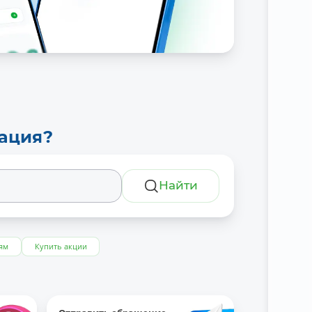
тация?
Найти
ям
Купить акции