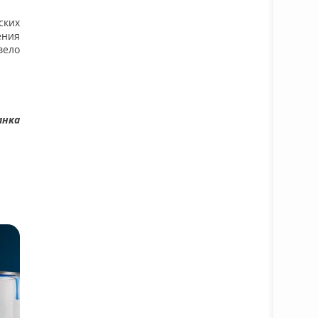
ских
ения
вело
анка