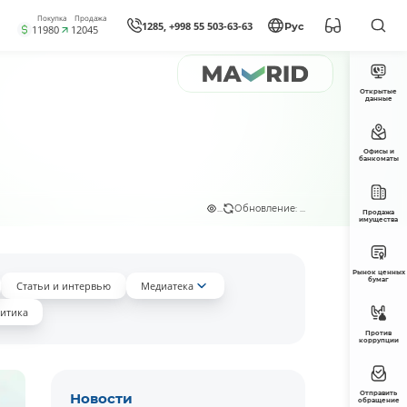
Покупка
Продажа
1285, +998 55 503-63-63
Рус
11980
12045
Открытые
данные
Офисы и
банкоматы
...
Обновление: ...
Продажа
имущества
Рынок ценных
бумаг
Статьи и интервью
Медиатека
итика
Против
коррупции
Отправить
Новости
обращение