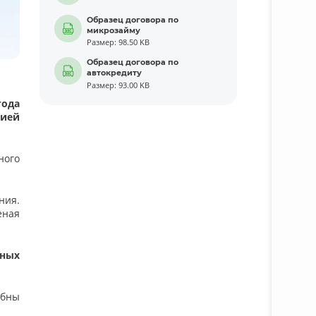
Образец договора по
микрозайму
Размер: 98.50 KB
Образец договора по
автокредиту
Размер: 93.00 KB
года
гией
ного
ния.
еная
дных
обны