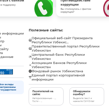
аться с банком
Противодействие
коррупции
 в поддержку
Вы столкнулись с фактом
коррупции?
Полезные сайты:
е информации
ы
Официальный веб-сайт Президента
нтр
Республики Узбекис...
ы
Правительственный портал Республики
сайту
Узбекистан
та
Центральный банк Республики
 данные
Узбекистан
Ассоциация Банков Республики
Узбекистан
Фондовый рынок Узбекистана
Единый портал корпоративной
информации
Все вклады
застрахованы
государством
Посетителей на
Обнаружили
сайте:
ошибку?
Авторизованные - ...,
Выделите текст и
Гости - ...
нажмите Ctrl+Enter