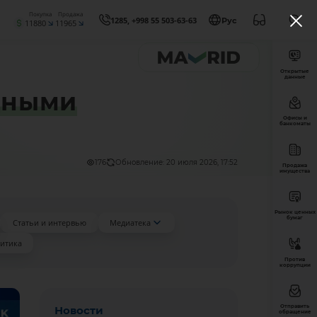
Покупка
Продажа
1285, +998 55 503-63-63
Рус
11880
11965
Открытые
данные
дными
Офисы и
банкоматы
176
Обновление: 20 июля 2026, 17:52
Продажа
имущества
Рынок ценных
бумаг
Статьи и интервью
Медиатека
итика
Против
коррупции
Отправить
Новости
обращение