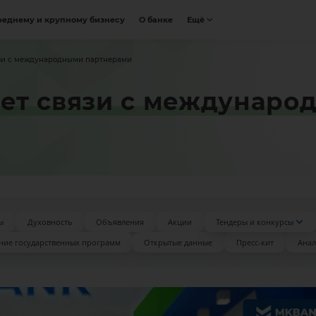
реднему и крупному бизнесу
О банке
Ещё
зи с международными партнерами
ет связи с междунаро
ы
Духовность
Объявления
Акции
Тендеры и конкурсы
ние государственных программ
Открытые данные
Пресс-кит
Анал