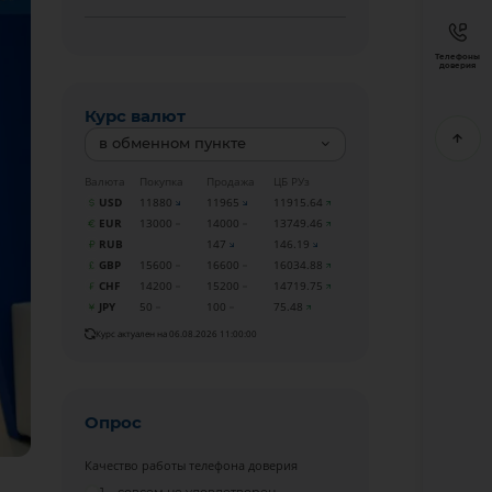
Телефоны
доверия
Курс валют
в обменном пункте
Валюта
Покупка
Продажа
ЦБ РУз
USD
11880
11965
11915.64
EUR
13000
14000
13749.46
RUB
147
146.19
GBP
15600
16600
16034.88
CHF
14200
15200
14719.75
JPY
50
100
75.48
Курс актуален на 06.08.2026 11:00:00
Опрос
Качество работы телефона доверия