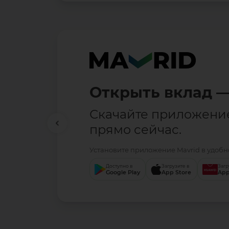
Открыть вклад —
Скачайте приложени
прямо сейчас.
Установите приложение Mavrid в удобно
Доступно в
Загрузите в
Загр
Google Play
App Store
App