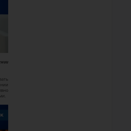
ении
вать
ении
ивно
ми.