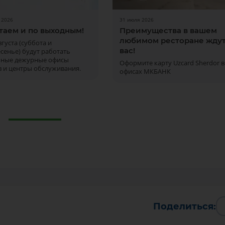
 2026
31 июля 2026
таем и по выходным!
Преимущества в вашем
любимом ресторане жду
августа (суббота и
вас!
сенье) будут работать
ьные дежурные офисы
Оформите карту Uzcard Sherdor в
 и центры обслуживания.
офисах МКБАНК
Поделиться: