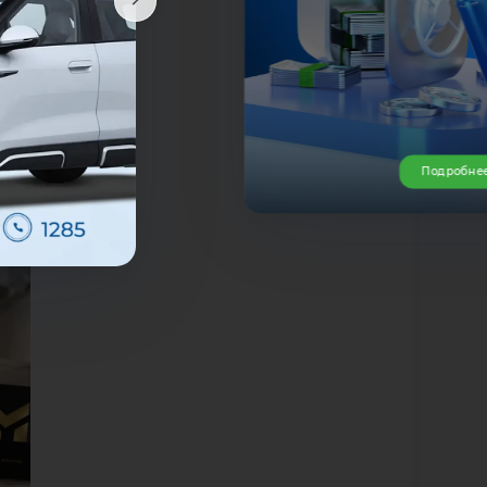
кого
анка
Подробне