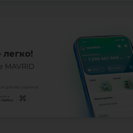
 легко!
е MAVRID
м для вас сервисе:
узите в
 Gallery