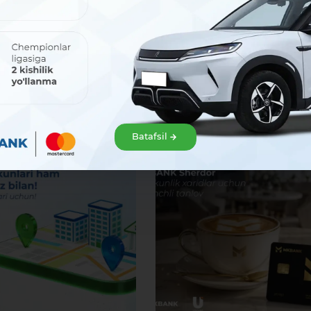
ничество послужит основой для долгосрочного стратегичес
я финансовыми институтами в будущем.
Информационная служба б
Batafsil