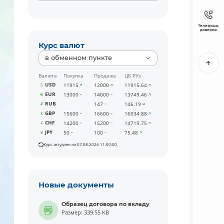
Телефоны
доверия
Курс валют
в обменном пункте
Валюта
Покупка
Продажа
ЦБ РУз
USD
11915
12000
11915.64
EUR
13000
14000
13749.46
RUB
147
146.19
GBP
15600
16600
16034.88
CHF
14200
15200
14719.75
JPY
50
100
75.48
Курс актуален на 07.08.2026 11:00:00
Новые документы
Образец договора по вкладу
Размер: 339.55 KB