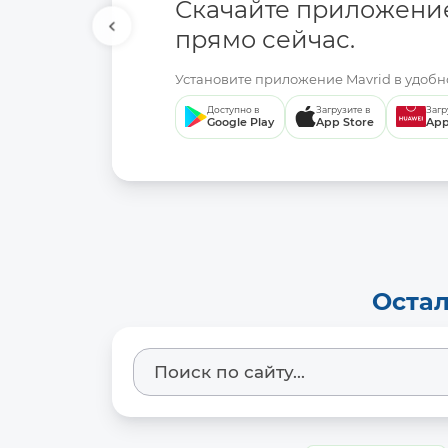
Скачайте приложени
прямо сейчас.
Установите приложение Mavrid в удобно
Доступно в
Загрузите в
Загр
Google Play
App Store
App
Остал