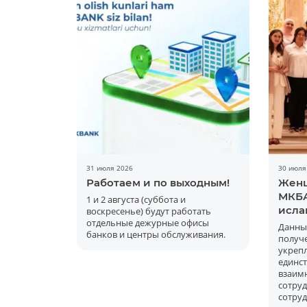
31 июля 2026
30 июля
Работаем и по выходным!
Женщ
МКБА
1 и 2 августа (суббота и
исла
воскресенье) будут работать
отдельные дежурные офисы
Данны
банков и центры обслуживания.
получ
укре
единс
вза
сот
сотру