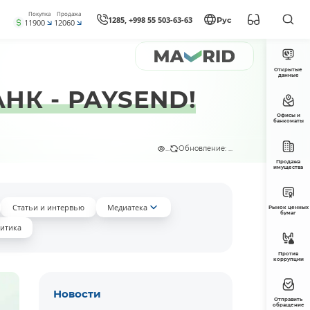
Покупка
Продажа
1285, +998 55 503-63-63
Рус
11900
12060
Открытые
данные
НК - PAYSEND!
Офисы и
банкоматы
...
Обновление: ...
Продажа
имущества
Статьи и интервью
Медиатека
Рынок ценных
бумаг
итика
Против
коррупции
Новости
Отправить
обращение