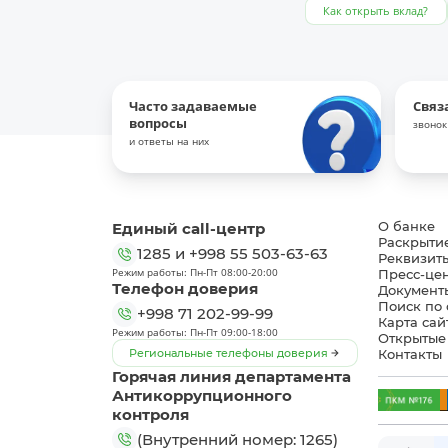
Как открыть вклад?
Часто задаваемые
Связ
вопросы
звонок
и ответы на них
Единый call-центр
О банке
Раскрыти
1285
и
+998 55 503-63-63
Реквизит
Режим работы: Пн-Пт 08:00-20:00
Пресс-це
Телефон доверия
Документ
Поиск по 
+998 71 202-99-99
Карта сай
Режим работы: Пн-Пт 09:00-18:00
Открытые
Региональные телефоны доверия
Контакты
Горячая линия департамента
Антикоррупционного
контроля
(Внутренний номер: 1265)