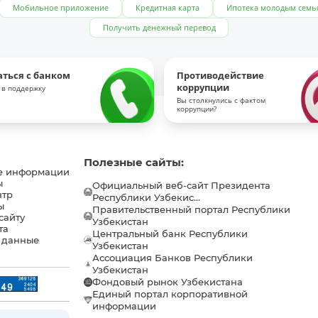
Мобильное приложение
Кредитная карта
Ипотека молодым семь
Получить денежный перевод
аться с банком
Противодействие
коррупции
 в поддержку
Вы столкнулись с фактом
коррупции?
Полезные сайты:
е информации
ы
Официальный веб-сайт Президента
нтр
Республики Узбекис...
ы
Правительственный портал Республики
сайту
Узбекистан
та
Центральный банк Республики
 данные
Узбекистан
Ассоциация Банков Республики
Узбекистан
Фондовый рынок Узбекистана
Единый портал корпоративной
информации