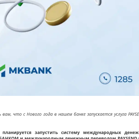
м, что с Нового года в нашем банке запускается услуга PAYSE
 планируется запустить систему международных дене
МКБАНКОМ и международным денежным переводом PAYSEND