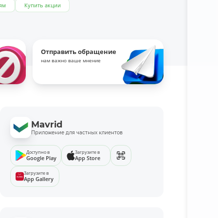
ям
Купить акции
Отправить обращение
нам важно ваше мнение
Mavrid
Приложение для частных клиентов
Доступно в
Загрузите в
Google Play
App Store
Загрузите в
App Gallery