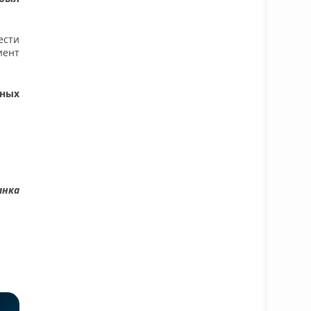
ести
иент
жных
анка