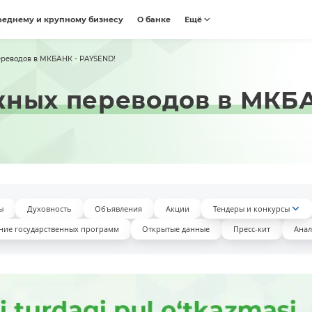
реднему и крупному бизнесу
О банке
Ещё
реводов в МКБАНК - PAYSEND!
ных переводов в МКБА
ы
Духовность
Объявления
Акции
Тендеры и конкурсы
ние государственных программ
Открытые данные
Пресс-кит
Анал