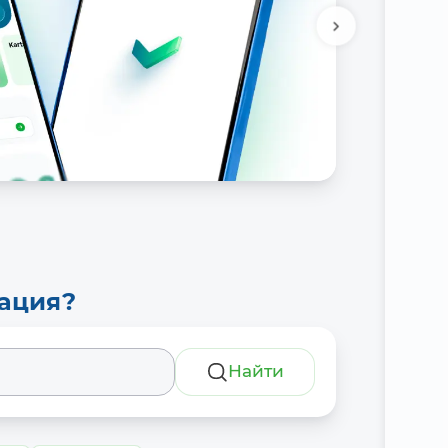
тация?
Найти