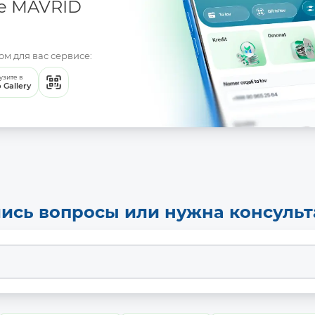
е MAVRID
м для вас сервисе:
узите в
 Gallery
ись вопросы или нужна консуль