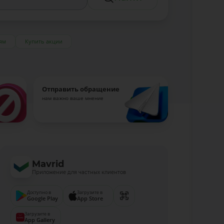
ям
Купить акции
Отправить обращение
нам важно ваше мнение
Mavrid
Приложение для частных клиентов
Доступно в
Загрузите в
Google Play
App Store
Загрузите в
App Gallery