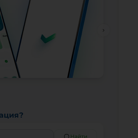
тация?
Найти