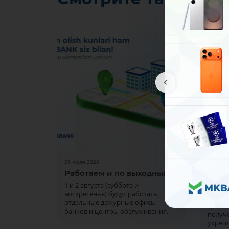
31 июля 2026
30 июля
Работаем и по выходным!
Женщ
МКБА
1 и 2 августа (суббота и
исла
воскресенье) будут работать
отдельные дежурные офисы
Данны
банков и центры обслуживания.
получ
укре