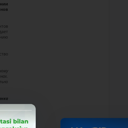
ении
онов
нтов
дает
ению
ство
ному
нах.
льно
анка