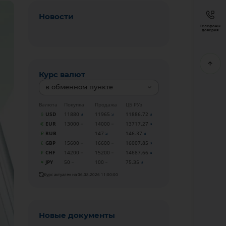
Новости
Телефоны
доверия
Курс валют
в обменном пункте
Валюта
Покупка
Продажа
ЦБ РУз
USD
11880
11965
11886.72
EUR
13000
14000
13717.27
RUB
147
146.37
GBP
15600
16600
16007.85
CHF
14200
15200
14687.66
JPY
50
100
75.35
Курс актуален на 06.08.2026 11:00:00
Новые документы