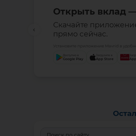
Открыть вклад —
Скачайте приложени
прямо сейчас.
Установите приложение Mavrid в удобно
Доступно в
Загрузите в
Загр
Google Play
App Store
App
Остал