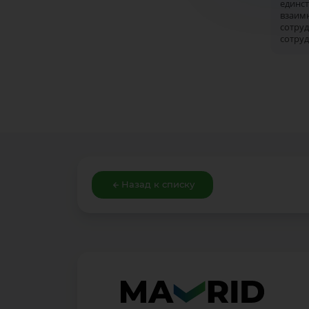
единс
вза
сот
сотру
Назад к списку