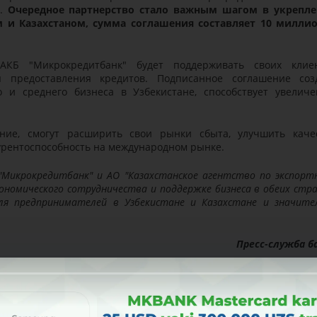
е.
Очередное партнерство стало важным шагом в укрепл
 и Казахстаном, сумма соглашения составляет 10 милли
АКБ "Микрокредитбанк" будет поддерживать своих клие
 предоставления кредитов. Подписанное соглашение соз
о и среднего бизнеса в Узбекистане, способствует увелич
ние, смогут расширить свои рынки сбыта, улучшить каче
курентоспособность на международном рынке.
Микрокредитбанк" и АО "Казахстанское агентство по экспорт
ономического сотрудничества и поддержке бизнеса в обеих стра
я предпринимателей в Узбекистане и Казахстане и значите
Пресс-служба б