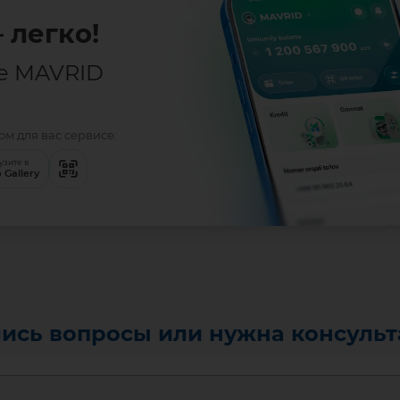
 легко!
е MAVRID
м для вас сервисе:
узите в
 Gallery
ись вопросы или нужна консуль