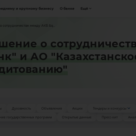
реднему и крупному бизнесу
О банке
Ещё
 сотрудничестве между АКБ &q...
шение о сотрудничест
к" и АО "Казахстанское
дитованию"
ы
Духовность
Объявления
Акции
Тендеры и конкурсы
ние государственных программ
Открытые данные
Пресс-кит
Анал