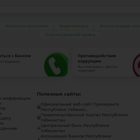
Мобильное приложение
Кредитная карта
Ипотека молодым семь
Получить денежный перевод
аться с банком
Противодействие
коррупции
 в поддержку
Вы столкнулись с фактом
коррупции?
Полезные сайты:
е информации
ы
Официальный веб-сайт Президента
нтр
Республики Узбекис...
ы
Правительственный портал Республики
сайту
Узбекистан
та
Центральный банк Республики
 данные
Узбекистан
Ассоциация Банков Республики