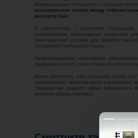
международные соглашения о сотрудничеств
экономических связей между Узбекистаном
долларов США
.
В соответствии с условиями соглашения 
необходимыми финансовыми ресурсами для
благоприятные условия для развития малог
экспортного потенциала страны.
Предприниматели, получившие финансирова
продукции и услуг, а также повысить свою кон
Важно отметить, что соглашение между АКБ "
кредитованию" является шагом к укреплению эк
Партнерство откроет новые возможности дл
увеличит объемы торговли.
Смотрите также