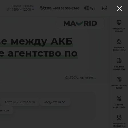
Покупка
Продажа
1285, +998 55 503-63-63
Рус
11890
12000
Открытые
данные
ве между АКБ
Офисы и
 агентство по
банкоматы
Продажа
имущества
...
Обновление: ...
Рынок ценных
бумаг
Статьи и интервью
Медиатека
Против
коррупции
итика
Отправить
обращение