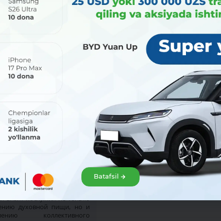
 2026
28 июля 2026
ины-сотрудницы
МКБАНК предоставляет
НК в центре
кредит "Зеленый ремонт"
Batafsil
мской цивилизации!
Срок кредита - до 10 лет
й визит послужил не только
ению духовной пищи, но и
плению коллективного