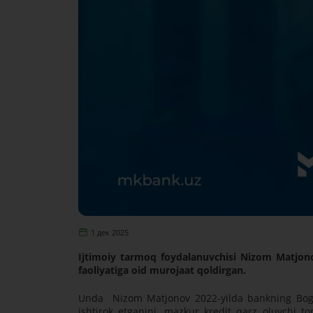
1 дек 2025
Ijtimoiy tarmoq foydalanuvchisi Nizom Matjon
faoliyatiga oid murojaat qoldirgan.
Unda Nizom Matjonov 2022-yilda bankning Bogʻot t
ishtirok etganini, mazkur kredit qarz oluvchi 