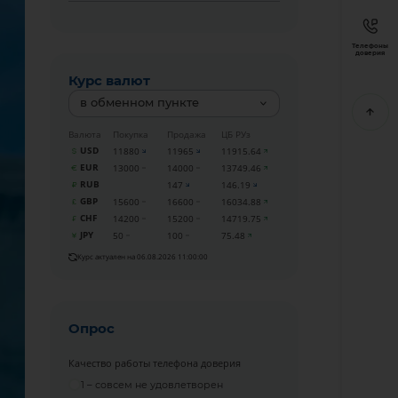
Телефоны
доверия
Курс валют
в обменном пункте
Валюта
Покупка
Продажа
ЦБ РУз
USD
11880
11965
11915.64
EUR
13000
14000
13749.46
RUB
147
146.19
GBP
15600
16600
16034.88
CHF
14200
15200
14719.75
JPY
50
100
75.48
Курс актуален на 06.08.2026 11:00:00
Опрос
Качество работы телефона доверия
1 – совсем не удовлетворен