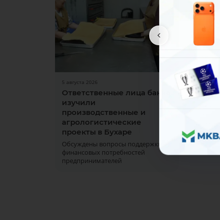
5 августа 2026
31 июля
Ответственные лица банка
Рабо
изучили
1 и 2 
производственные и
воскре
отдел
агрологистические
банков
проекты в Бухаре
Обсуждены вопросы поддержки
финансовых потребностей
предпринимателей