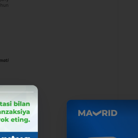
uchun
mati