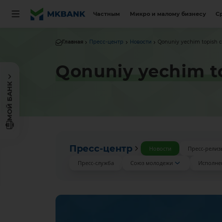
Частным
Микро и малому бизнесу
С
Главная
Пресс-центр
Новости
Qonuniy yechim topish cho
Qonuniy yechim top
МОЙ БАНК
Пресс-центр
Новости
Пресс-релиз
Пресс-служба
Союз молодежи
Исполне