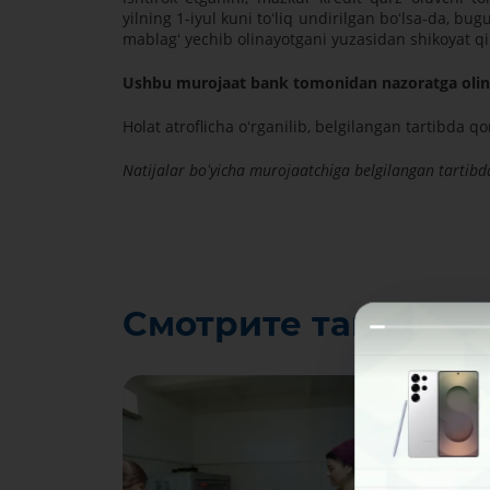
yilning 1-iyul kuni toʻliq undirilgan boʻlsa-da, 
mablagʻ yechib olinayotgani yuzasidan shikoyat qi
Ushbu murojaat bank tomonidan nazoratga olin
Holat atroflicha oʻrganilib, belgilangan tartibda 
Natijalar boʻyicha murojaatchiga belgilangan tartib
Смотрите также