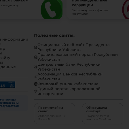
аться с банком
Противодействие
коррупции
 в поддержку
Вы столкнулись с фактом
коррупции?
Полезные сайты:
е информации
ы
Официальный веб-сайт Президента
нтр
Республики Узбекис...
ы
Правительственный портал Республики
сайту
Узбекистан
та
Центральный банк Республики
 данные
Узбекистан
Ассоциация Банков Республики
Узбекистан
Фондовый рынок Узбекистана
Единый портал корпоративной
информации
Все вклады
застрахованы
государством
Посетителей на
Обнаружили
сайте:
ошибку?
Авторизованные - 0,
Выделите текст и
Гости - 5
нажмите Ctrl+Enter