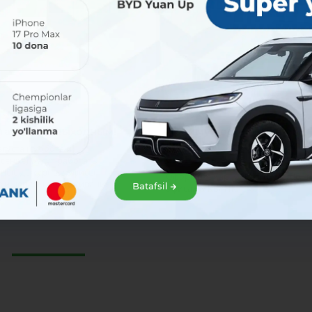
 2026
31 июля 2026
таем и по выходным!
Преимущества в вашем
любимом ресторане жду
августа (суббота и
вас!
сенье) будут работать
ьные дежурные офисы
Оформите карту Uzcard Sherdor в
 и центры обслуживания.
Batafsil
офисах МКБАНК