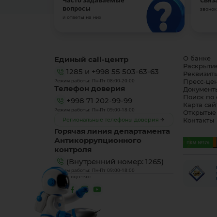
Часто задаваемые
Связ
вопросы
звонок
и ответы на них
Единый call-центр
О банке
Раскрыти
1285
и
+998 55 503-63-63
Реквизит
Режим работы: Пн-Пт 08:00-20:00
Пресс-це
Телефон доверия
Документ
Поиск по 
+998 71 202-99-99
Карта сай
Режим работы: Пн-Пт 09:00-18:00
Открытые
Региональные телефоны доверия
Контакты
Горячая линия департамента
Антикоррупционного
контроля
(Внутренний номер: 1265)
Режим работы: Пн-Пт 09:00-18:00
Мы в соцсетях: