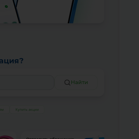
тация?
Найти
ям
Купить акции