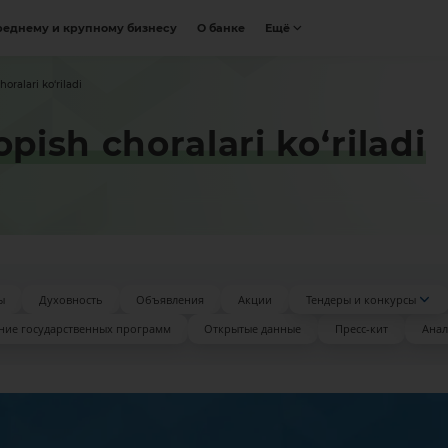
реднему и крупному бизнесу
О банке
Ещё
ralari ko‘riladi
ish choralari ko‘riladi
ы
Духовность
Объявления
Акции
Тендеры и конкурсы
ние государственных программ
Открытые данные
Пресс-кит
Анал