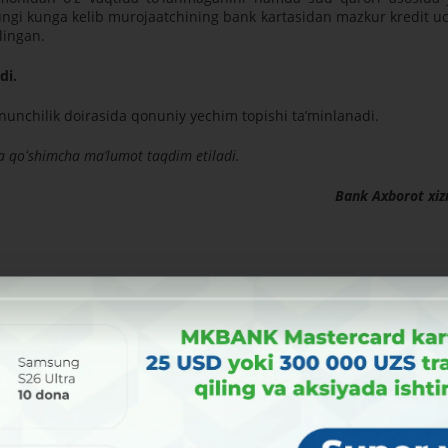
bugungi kunga kelib murojaatchining bank kartasidan mazkur kredit 
lingan.
di.
qonunchilik doirasida qonuniy yechim topishi taʼminlanadi.
da qoʻshimcha maʼlumot taqdim etiladi.
Bank Axborot xiz