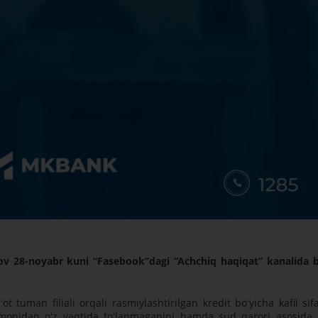
ov 28-noyabr kuni “Fasebook”dagi “Achchiq haqiqat” kanalida 
uman filiali orqali rasmiylashtirilgan kredit boʻyicha kafil sif
tomonidan oʻz vaqtida toʻlanmaganini hamda sud qarori asosida j