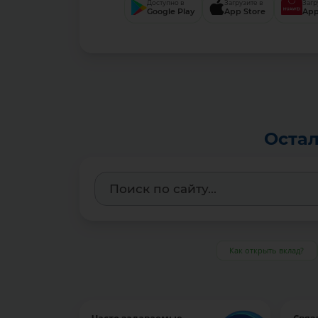
Доступно в
Загрузите в
Загр
Google Play
App Store
App
Остал
Как открыть вклад?