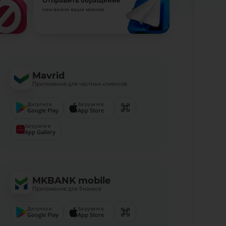
Отправить обращение
нам важно ваше мнение
Mavrid
Приложение для частных клиентов
Доступно в
Загрузите в
Google Play
App Store
Загрузите в
App Gallery
MKBANK mobile
Приложение для бизнеса
Доступно в
Загрузите в
Google Play
App Store