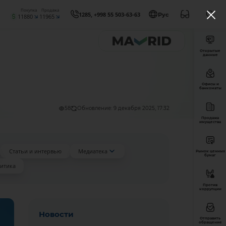
Покупка
Продажа
1285, +998 55 503-63-63
Рус
11880
11965
Открытые
данные
Офисы и
банкоматы
58
Обновление: 9 декабря 2025, 17:32
Продажа
имущества
Статьи и интервью
Медиатека
Рынок ценных
бумаг
итика
Против
коррупции
Новости
Отправить
обращение