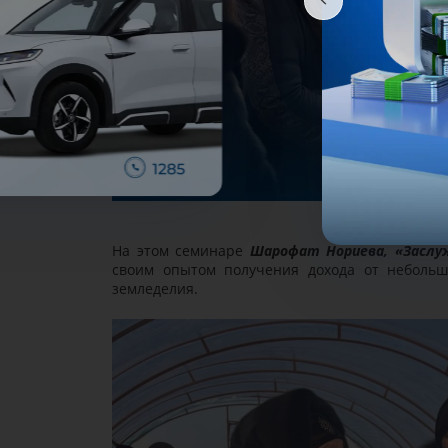
На этом семинаре
Шарофат Нориева, «Заслу
своим опытом получения дохода от небольш
земледелия.