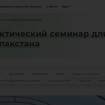
реднему и крупному бизнесу
О банке
Ещё
ий семинар для более 50 женщ...
ктический семинар для
пакстана
ы
Духовность
Объявления
Акции
Тендеры и конкурсы
ние государственных программ
Открытые данные
Пресс-кит
Анал