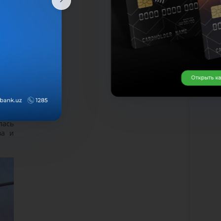
Открыть к
лась
ва и