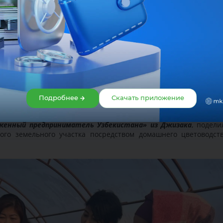
Подробнее
Скачать приложение
женный предприниматель Узбекистана»
из Джизака
, подели
ого земельного участка посредством домашнего цветоводст