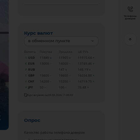
Телефоны
доверия
Курс валют
в обменном пункте
Валюта
Покупка
Продажа
ЦБ РУз
USD
11880
11965
11915.64
EUR
13000
14000
13749.46
RUB
147
146.19
GBP
15600
16600
16034.88
CHF
14200
15200
14719.75
JPY
50
100
75.48
Курс актуален на 06.08.2026 11:00:00
Опрос
Качество работы телефона доверия