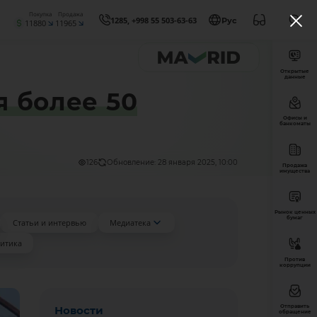
Покупка
Продажа
1285, +998 55 503-63-63
Рус
11880
11965
Открытые
данные
 более 50
Офисы и
банкоматы
126
Обновление: 28 января 2025, 10:00
Продажа
имущества
Рынок ценных
бумаг
Статьи и интервью
Медиатека
итика
Против
коррупции
Отправить
Новости
обращение