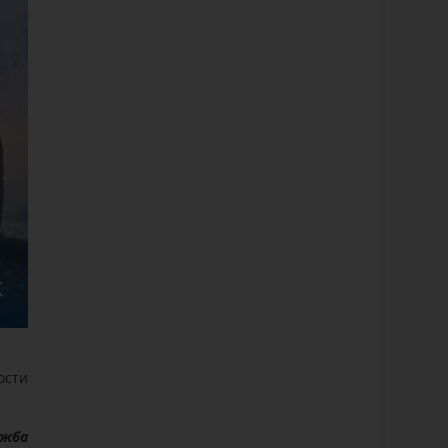
ости
ужба