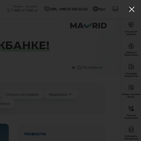
Покупка
Продажа
1285, +998 55 503-63-63
Рус
11880
11965
Открытые
данные
МКБАНКЕ!
Офисы и
банкоматы
...
Обновление: ...
Продажа
имущества
Статьи и интервью
Медиатека
Рынок ценных
бумаг
итика
Против
коррупции
Новости
Отправить
обращение