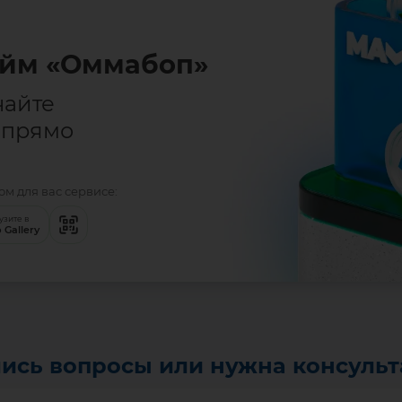
йм «Оммабоп»
чайте
 прямо
м для вас сервисе:
узите в
 Gallery
ись вопросы или нужна консуль