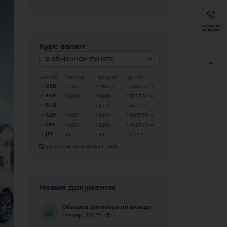
Телефоны
доверия
Курс валют
в обменном пункте
Валюта
Покупка
Продажа
ЦБ РУз
USD
11880
11965
11886.72
EUR
13000
14000
13717.27
RUB
147
146.37
GBP
15600
16600
16007.85
CHF
14200
15200
14687.66
JPY
50
100
75.35
Курс актуален на 06.08.2026 11:00:00
Новые документы
Образец договора по вкладу
Размер: 339.55 KB