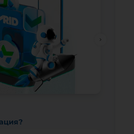
тация?