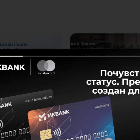
 2026
31 июля 2026
таем и по выходным!
Преимущества в вашем
любимом ресторане жду
августа (суббота и
вас!
сенье) будут работать