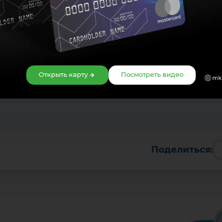
ьные дежурные офисы
Оформите карту Uzcard Sherdor в
 и центры обслуживания.
офисах МКБАНК
Открыть карту
Посмотреть видео
Поделиться: