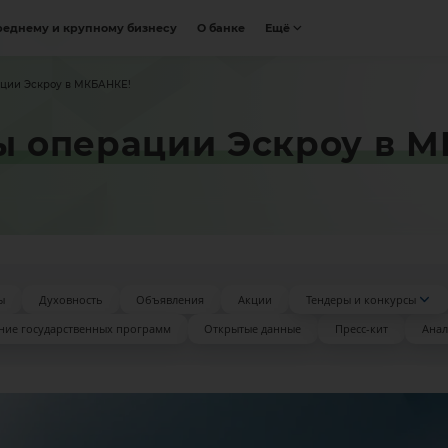
реднему и крупному бизнесу
О банке
Ещё
рации Эскроу в МКБАНКЕ!
ты операции Эскроу в 
ы
Духовность
Объявления
Акции
Тендеры и конкурсы
ние государственных программ
Открытые данные
Пресс-кит
Анал