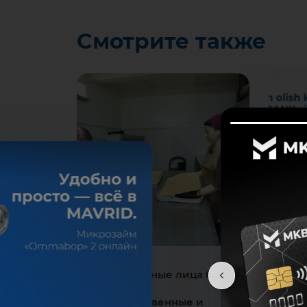
Смотрите также
5 августа 2026
31 июля
Ответственные лица банка
Рабо
изучили
1 и 2 
производственные и
воскре