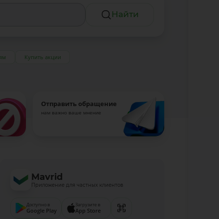
Найти
ям
Купить акции
Отправить обращение
нам важно ваше мнение
Mavrid
Приложение для частных клиентов
Доступно в
Загрузите в
Google Play
App Store