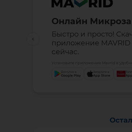
Онлайн Микроза
Быстро и просто! Ска
приложение MAVRID
сейчас.
Установите приложение Mavrid в удобно
Доступно в
Загрузите в
Загр
Google Play
App Store
App
Остал