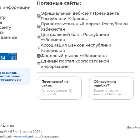
Полезные сайты:
е информации
ы
Официальный веб-сайт Президента
нтр
Республики Узбекис...
ы
Правительственный портал Республики
сайту
Узбекистан
та
Центральный банк Республики
 данные
Узбекистан
Ассоциация Банков Республики
Узбекистан
Фондовый рынок Узбекистана
Единый портал корпоративной
информации
Все вклады
застрахованы
государством
Посетителей на
Обнаружили
сайте:
ошибку?
Авторизованные - 0,
Выделите текст и
Гости - 16
нажмите Ctrl+Enter
тбанк»
Дизайн и
ций №37 от 2 марта 2024 г.
веб-сайт
www.mkbank.uz
обязательна.