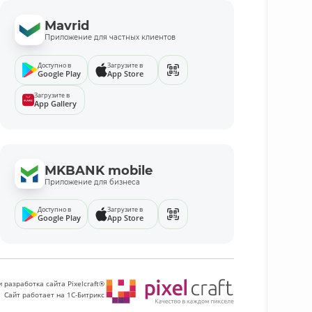
Mavrid
Приложение для частных клиентов
Доступно в
Загрузите в
Google Play
App Store
Загрузите в
App Gallery
MKBANK mobile
Приложение для бизнеса
Доступно в
Загрузите в
Google Play
App Store
 разработка сайта Pixelcraft®
Сайт работает на 1C-Битрикс