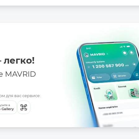
 легко!
е MAVRID
м для вас сервисе:
узите в
 Gallery