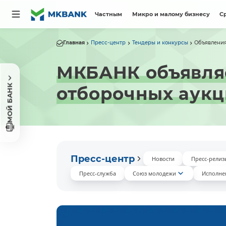
Частным
Микро и малому бизнесу
С
Главная
Пресс-центр
Тендеры и конкурсы
Объявлени
МКБАНК объявля
МОЙ БАНК
отборочных аук
Пресс-центр
Новости
Пресс-релиз
Пресс-служба
Союз молодежи
Исполне