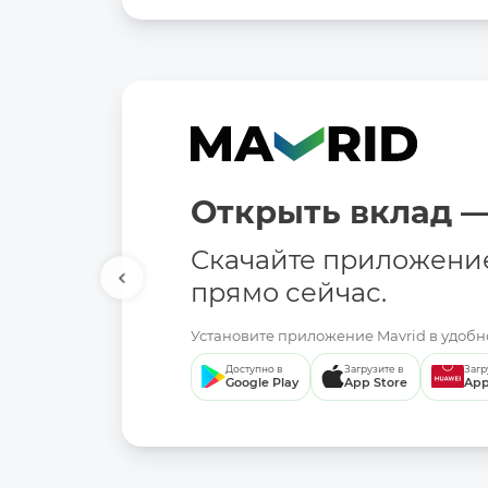
Открыть вклад —
Скачайте приложени
прямо сейчас.
Установите приложение Mavrid в удобно
Доступно в
Загрузите в
Загр
Google Play
App Store
App