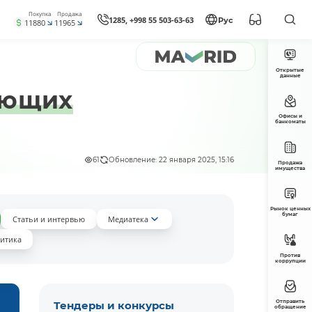
Покупка
Продажа
1285, +998 55 503-63-63
Рус
11880
11965
Открытые
данные
ующих
Офисы и
банкоматы
61
Обновление: 22 января 2025, 15:16
Продажа
имущества
Рынок ценных
бумаг
Статьи и интервью
Медиатека
итика
Против
коррупции
Отправить
Тендеры и конкурсы
обращение