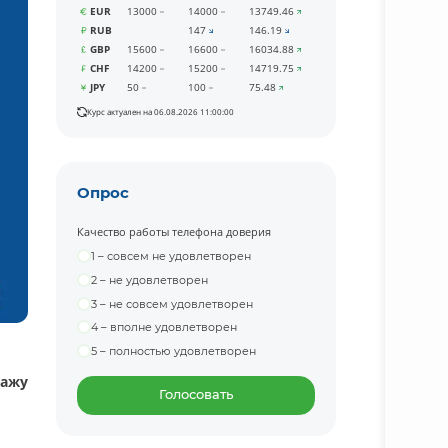
EUR
13000
14000
13749.46
RUB
147
146.19
GBP
15600
16600
16034.88
CHF
14200
15200
14719.75
JPY
50
100
75.48
Курс актуален на 06.08.2026 11:00:00
Опрос
Качество работы телефона доверия
1 – совсем не удовлетворен
2 – не удовлетворен
3 – не совсем удовлетворен
4 – вполне удовлетворен
5 – полностью удовлетворен
тажу
Голосовать