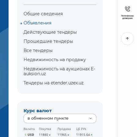
Общие сведения
Телефоны
доверия
Объявления
Действующие тендеры
Прошедшие тендеры
Все тендеры
Недвижимость на продажу
Недвижимость на аукционах E-
auksion.uz
Тендеры на etender.uzex.uz
Курс валют
в обменном пункте
Валюта
Покупка
Продажа
ЦБ РУз
USD
11880
11965
11915.64