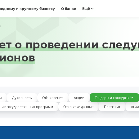
реднему и крупному бизнесу
О банке
Ещё
я
ет о проведении след
ционов
ы
Духовность
Объявления
Акции
Тендеры и конкурсы
ние государственных программ
Открытые данные
Пресс-кит
Анал