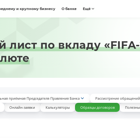
реднему и крупному бизнесу
О банке
Ещё
лист по вкладу «FIFA-
алюте
ьная приёмная Председателя Правления Банка
Рассмотрение обращений
Онлайн-заявки
Калькуляторы
Образцы договоров
Полезны