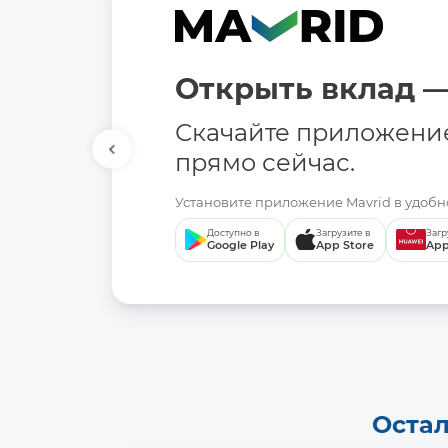
Открыть вклад —
Скачайте приложени
прямо сейчас.
Установите приложение Mavrid в удобно
Доступно в
Загрузите в
Загр
Google Play
App Store
App
Остал