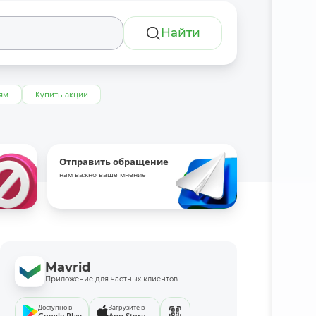
Найти
ям
Купить акции
Отправить обращение
нам важно ваше мнение
Mavrid
Приложение для частных клиентов
Доступно в
Загрузите в
Google Play
App Store