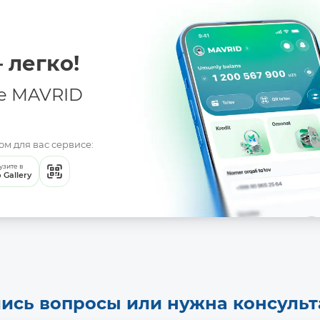
 легко!
е MAVRID
Batafsil
м для вас сервисе:
узите в
 Gallery
ись вопросы или нужна консуль