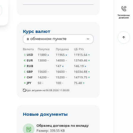
Телефоны
доверия
Курс валют
в обменном пункте
Валюта
Покупка
Продажа
ЦБ РУз
USD
11880
11965
11915.64
EUR
13000
14000
13749.46
RUB
147
146.19
GBP
15600
16600
16034.88
CHF
14200
15200
14719.75
JPY
50
100
75.48
Курс актуален на 06.08.2026 11:00:00
Новые документы
Образец договора по вкладу
Размер: 339.55 KB