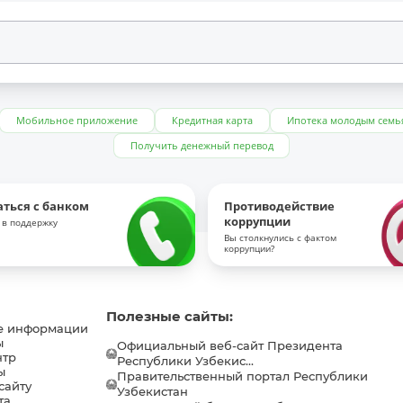
Мобильное приложение
Кредитная карта
Ипотека молодым семь
Получить денежный перевод
аться с банком
Противодействие
коррупции
 в поддержку
Вы столкнулись с фактом
коррупции?
Полезные сайты:
е информации
ы
Официальный веб-сайт Президента
нтр
Республики Узбекис...
ы
Правительственный портал Республики
сайту
Узбекистан
та