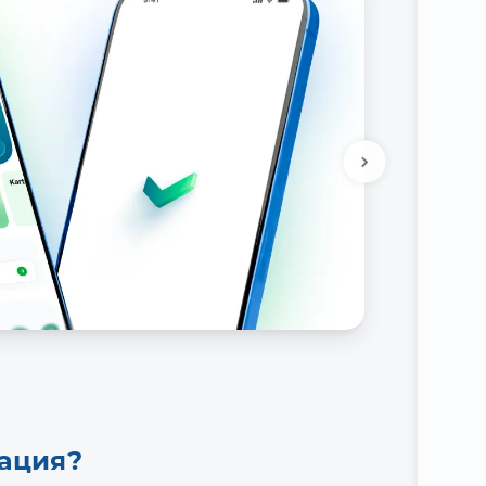
Подробне
тация?