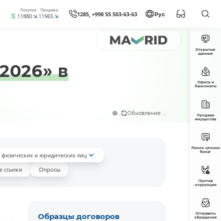
Покупка
Продажа
1285, +998 55 503-63-63
Рус
11880
11965
Открытые
данные
2026» в
Офисы и
банкоматы
...
Обновление: ...
Продажа
имущества
Рынок ценных
бумаг
 физических и юридических лиц
е ссылки
Опросы
Против
коррупции
Отправить
Образцы договоров
обращение