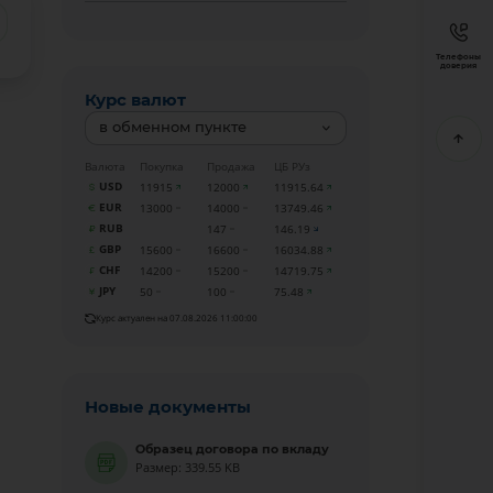
Телефоны
доверия
Курс валют
в обменном пункте
Валюта
Покупка
Продажа
ЦБ РУз
USD
11915
12000
11915.64
EUR
13000
14000
13749.46
RUB
147
146.19
GBP
15600
16600
16034.88
CHF
14200
15200
14719.75
JPY
50
100
75.48
Курс актуален на 07.08.2026 11:00:00
Новые документы
Образец договора по вкладу
Размер: 339.55 KB