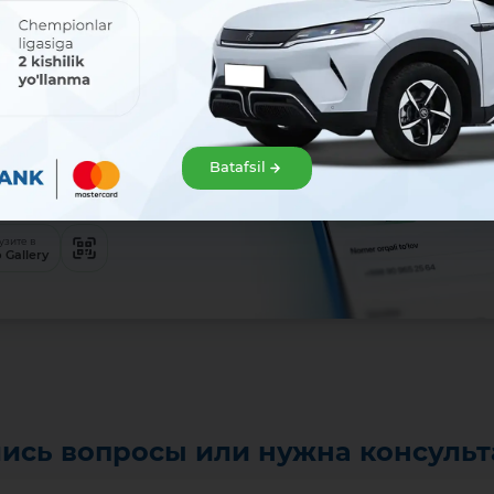
 легко!
е MAVRID
Batafsil
м для вас сервисе:
узите в
 Gallery
ись вопросы или нужна консуль