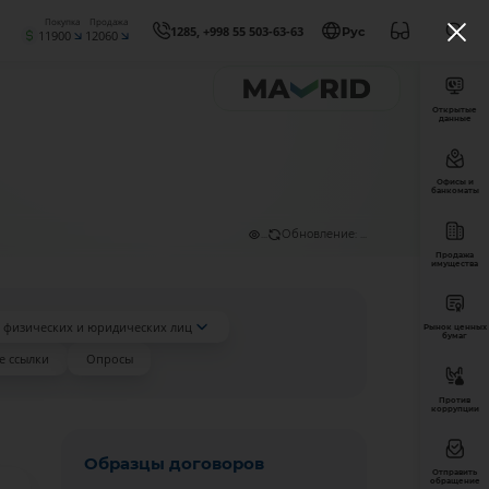
Покупка
Продажа
1285, +998 55 503-63-63
Рус
11900
12060
Открытые
данные
Офисы и
банкоматы
...
Обновление: ...
Продажа
имущества
 физических и юридических лиц
Рынок ценных
бумаг
е ссылки
Опросы
Против
коррупции
Образцы договоров
Отправить
обращение