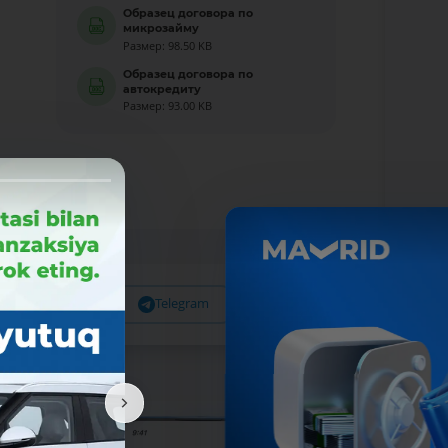
Образец договора по
микрозайму
Размер: 98.50 KB
Образец договора по
автокредиту
Размер: 93.00 KB
Facebook
Telegram
X