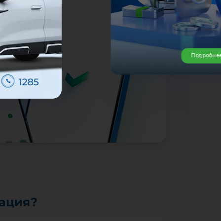
Подробне
тация?