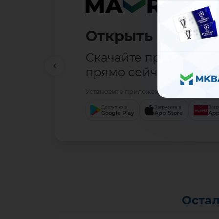
Открыть вклад —
Скачайте приложени
прямо сейчас.
Установите приложение Mavrid в удобно
Доступно в
Загрузите в
Загр
Google Play
App Store
App
Остал