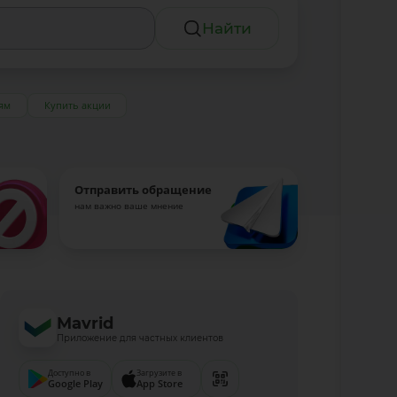
Найти
ям
Купить акции
Отправить обращение
нам важно ваше мнение
Mavrid
Приложение для частных клиентов
Доступно в
Загрузите в
Google Play
App Store