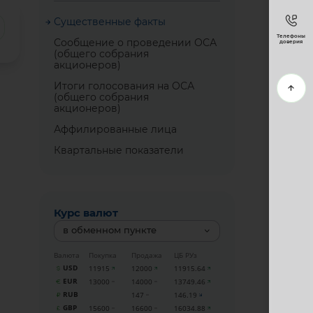
Существенные факты
Телефоны
Сообщение о проведении ОСА
доверия
(общего собрания
акционеров)
Итоги голосования на ОСА
(общего собрания
акционеров)
Аффилированные лица
Квартальные показатели
Курс валют
в обменном пункте
Валюта
Покупка
Продажа
ЦБ РУз
USD
11915
12000
11915.64
EUR
13000
14000
13749.46
RUB
147
146.19
GBP
15600
16600
16034.88