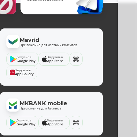
Mavrid
Приложение для частных клиентов
Доступно в
Загрузите в
Google Play
App Store
Загрузите в
App Gallery
MKBANK mobile
Приложение для бизнеса
Доступно в
Загрузите в
Google Play
App Store