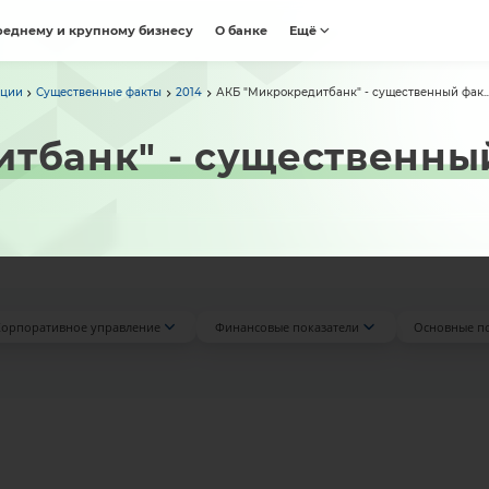
реднему и крупному бизнесу
О банке
Ещё
ации
Существенные факты
2014
АКБ "Микрокредитбанк" - существенный фак..
тбанк" - существенный 
орпоративное управление
Финансовые показатели
Основные п