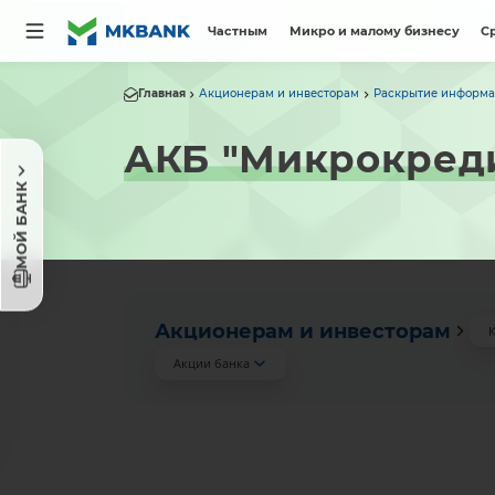
Частным
Микро и малому бизнесу
С
Главная
Акционерам и инвесторам
Раскрытие информ
АКБ "Микрокреди
МОЙ БАНК
Акционерам и инвесторам
К
Акции банка