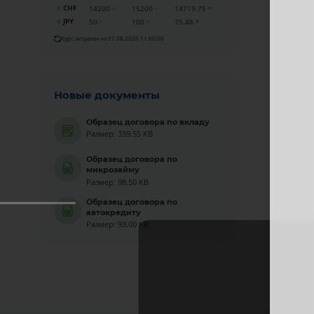
CHF
14200
15200
14719.75
JPY
50
100
75.48
Курс актуален на 07.08.2026 11:00:00
Новые документы
Образец договора по вкладу
Размер: 339.55 KB
Образец договора по
микрозайму
Размер: 98.50 KB
Образец договора по
автокредиту
Размер: 93.00 KB