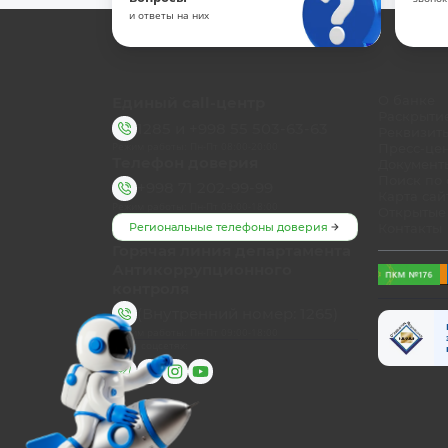
и ответы на них
Единый call-центр
О банке
Раскрыти
1285
и
+998 55 503-63-63
Реквизит
Режим работы: Пн-Пт 08:00-20:00
Пресс-це
Телефон доверия
Документ
Поиск по 
+998 71 202-99-99
Карта сай
Режим работы: Пн-Пт 09:00-18:00
Открытые
Региональные телефоны доверия
Контакты
Горячая линия департамента
Антикоррупционного
контроля
(Внутренний номер: 1265)
Режим работы: Пн-Пт 09:00-18:00
Мы в соцсетях: