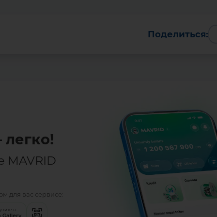
Поделиться:
Batafsil
 легко!
е MAVRID
м для вас сервисе:
узите в
 Gallery