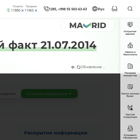
Покупка
Продажа
1285, +998 55 503-63-63
Рус
11880
11965
.
Открытые
данные
факт 21.07.2014
Офисы и
банкоматы
...
Обновление: ...
Продажа
имущества
оказатели
Раскрытие информации
Рынок ценных
бумаг
Против
коррупции
Раскрытие информации
Отправить
обращение