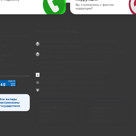
Вы столкнулись с фактом
коррупции?
Полезные сайты:
е информации
ы
Официальный веб-сайт Президента
нтр
Республики Узбекис...
ы
Правительственный портал Республики
сайту
Узбекистан
та
Центральный банк Республики
 данные
Узбекистан
Ассоциация Банков Республики
Узбекистан
Фондовый рынок Узбекистана
Единый портал корпоративной
информации
Все вклады
застрахованы
государством
Посетителей на
Обнаружили
сайте:
ошибку?
Авторизованные - ...,
Выделите текст и
Гости - ...
нажмите Ctrl+Enter