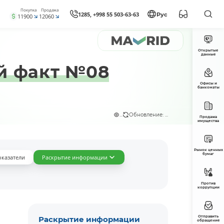
Покупка
Продажа
1285, +998 55 503-63-63
Рус
11900
12060
Открытые
данные
й факт №08
Офисы и
банкоматы
...
Обновление: ...
Продажа
имущества
Рынок ценных
бумаг
оказатели
Раскрытие информации
Против
коррупции
Отправить
Раскрытие информации
обращение