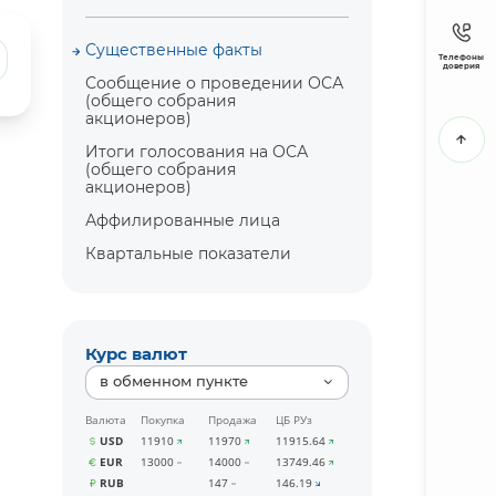
Существенные факты
Телефоны
доверия
Сообщение о проведении ОСА
(общего собрания
акционеров)
Итоги голосования на ОСА
(общего собрания
акционеров)
Аффилированные лица
Квартальные показатели
Курс валют
в обменном пункте
Валюта
Покупка
Продажа
ЦБ РУз
USD
11910
11970
11915.64
EUR
13000
14000
13749.46
RUB
147
146.19