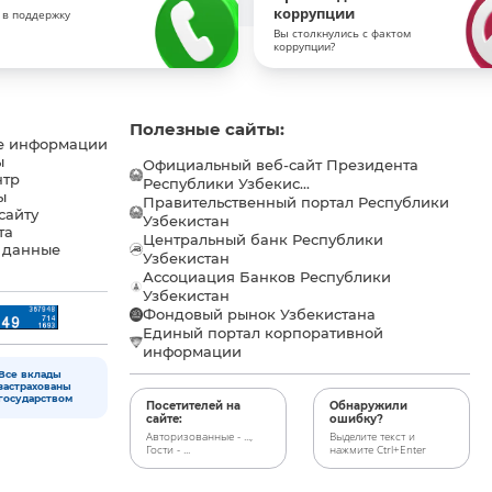
коррупции
 в поддержку
Вы столкнулись с фактом
коррупции?
Полезные сайты:
е информации
ы
Официальный веб-сайт Президента
нтр
Республики Узбекис...
ы
Правительственный портал Республики
сайту
Узбекистан
та
Центральный банк Республики
 данные
Узбекистан
Ассоциация Банков Республики
Узбекистан
Фондовый рынок Узбекистана
Единый портал корпоративной
информации
Все вклады
застрахованы
государством
Посетителей на
Обнаружили
сайте:
ошибку?
Авторизованные - ...,
Выделите текст и
Гости - ...
нажмите Ctrl+Enter