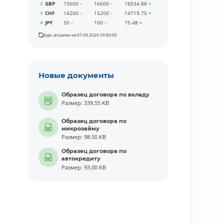
GBP
15600
16600
16034.88
CHF
14200
15200
14719.75
JPY
50
100
75.48
Курс актуален на 07.08.2026 09:00:00
Новые документы
Образец договора по вкладу
Размер: 339.55 KB
Образец договора по
микрозайму
Размер: 98.50 KB
Образец договора по
автокредиту
Размер: 93.00 KB