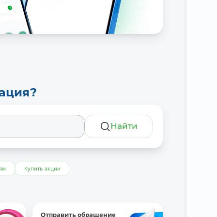
тация?
Найти
ям
Купить акции
Отправить обращение