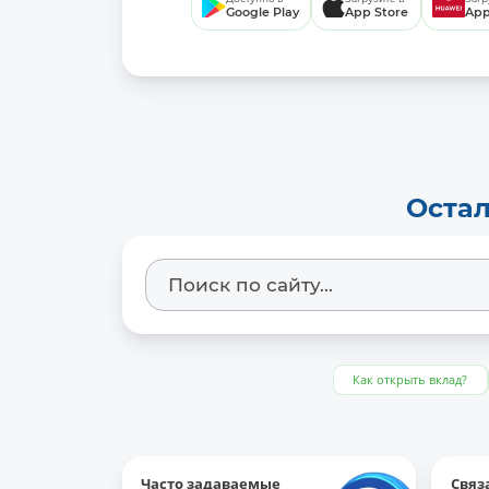
Google Play
App Store
App
Остал
Как открыть вклад?
Часто задаваемые
Связ