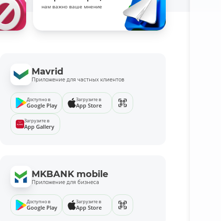
нам важно ваше мнение
Mavrid
Приложение для частных клиентов
Доступно в
Загрузите в
Google Play
App Store
Загрузите в
App Gallery
MKBANK mobile
Приложение для бизнеса
Доступно в
Загрузите в
Google Play
App Store