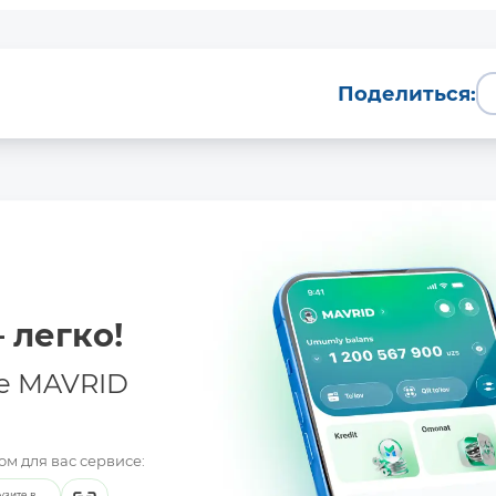
Поделиться:
 легко!
е MAVRID
м для вас сервисе:
узите в