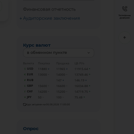
Финансовая отчетность
Телефоны
Аудиторские заключения
доверия
Курс валют
в обменном пункте
Валюта
Покупка
Продажа
ЦБ РУз
USD
11880
11965
11915.64
EUR
13000
14000
13749.46
RUB
147
146.19
GBP
15600
16600
16034.88
CHF
14200
15200
14719.75
JPY
50
100
75.48
Курс актуален на 06.08.2026 11:00:00
Опрос