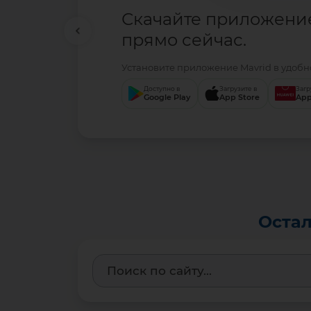
Скачайте приложени
прямо сейчас.
Установите приложение Mavrid в удобно
Доступно в
Загрузите в
Загр
Google Play
App Store
App
Остал