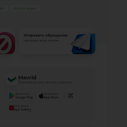
ям
Купить акции
Отправить обращение
нам важно ваше мнение
Mavrid
Приложение для частных клиентов
Доступно в
Загрузите в
Google Play
App Store
Загрузите в
App Gallery