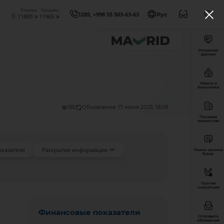
Покупка
Продажа
1285, +998 55 503-63-63
Рус
11880
11965
Открытые
данные
Офисы и
банкоматы
185
Обновление: 17 июня 2025, 18:08
Продажа
имущества
оказатели
Раскрытие информации
Рынок ценных
бумаг
Против
коррупции
Финансовые показатели
Отправить
обращение