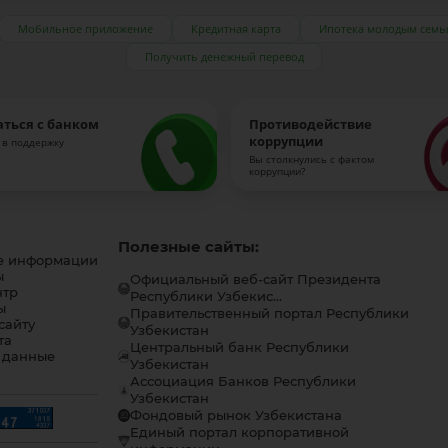
Мобильное приложение
Кредитная карта
Ипотека молодым семь
Получить денежный перевод
аться с банком
Противодействие
коррупции
 в поддержку
Вы столкнулись с фактом
коррупции?
Полезные сайты:
е информации
ы
Официальный веб-сайт Президента
нтр
Республики Узбекис...
ы
Правительственный портал Республики
сайту
Узбекистан
та
Центральный банк Республики
 данные
Узбекистан
Ассоциация Банков Республики
Узбекистан
Фондовый рынок Узбекистана
Единый портал корпоративной