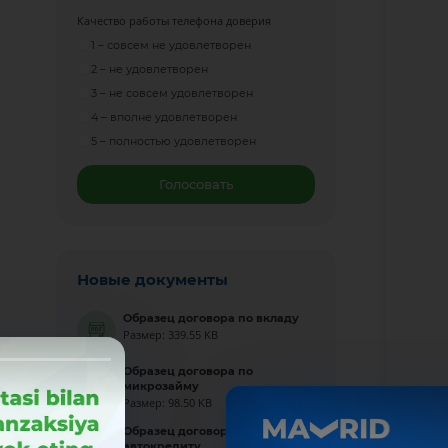
Качество работы телефона доверия
1 – совсем не удовлетворен
2 – не удовлетворен
3 – не совсем удовлетворен
4 – вполне удовлетворен
5 – полностью удовлетворен
Голосовать
Новые документы
Образец договора по вкладу
Размер: 339.55 KB
Образец договора по
микрозайму
Размер: 98.50 KB
Образец договора по
автокредиту