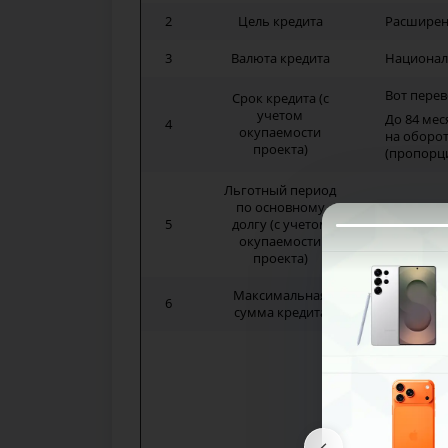
2
Цель кредита
Расширен
3
Валюта кредита
Национал
Вот перев
Срок кредита (с
учетом
До 84 мес
4
окупаемости
на оборот
проекта)
(пропорц
Льготный период
по основному
5
долгу (с учетом
До 36 мес
окупаемости
проекта)
Максимальная
До 300 мл
6
сумма кредита
предостав
Катег