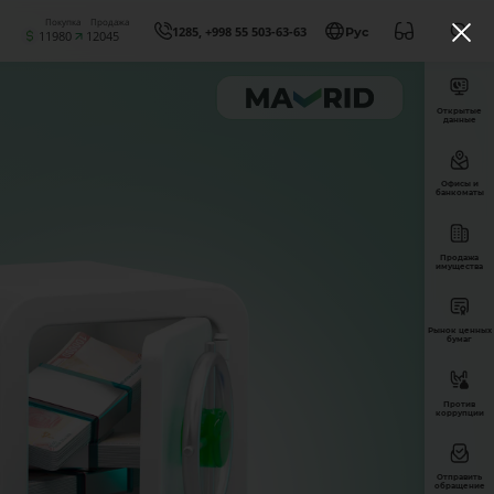
Покупка
Продажа
1285, +998 55 503-63-63
Рус
11980
12045
Открытые
данные
Офисы и
банкоматы
Продажа
имущества
Рынок ценных
бумаг
Против
коррупции
Отправить
обращение