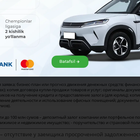
категория
12,5%
19%
категория
13,5%
20%
а) Субъекты пре
составе учредит
категория
14,5%
21%
и выше и (или) 
женщинами б) С
мест** (не мене
категория
17%
22%
категория
18%
23%
Batafsil
бильярдные, производство и (или) торговля алкогольными и табачным
(лизингов) или любых других долгов; покупка легкового автотранспорт
 использование ранее предоставленных кредитов.
 заявка; бизнес-план или прогноз движения денежных средств; финанс
ах); копия договора купли-продажи товаров и услуг; оригиналы доку
иков на получение кредита и предоставление залога (для юрлиц); ко
ление деятельности и использование офисных помещений; документы 
умов).
сти до 100 млн сумов – депозитный залог компании или портфельное по
движимое и недвижимое имущество; - поручительство и страховой полис
 – отсутствие у заемщика просроченной задолженно