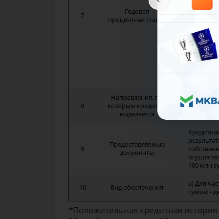
5 
Годовая
7
процентная ставка
4 
3 
2 
1 
Направления, по
Казино и 
8
которым кредит не
кредитов 
выделяется
нецелевое
Кредитная
результат
Предоставляемые
9
собственн
документы
осуществ
100 млн с
а) Для ча
10
Вид обеспечения
сумов: - 
*Положительная кредитная история