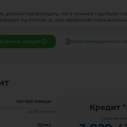
ть должна подтверждать, что в течение года были со
тформе my.mehnat.uz, а их заработная плата выплачи
формить кредит
Информационный ли
ит
120 000 000
сум
Кредит 
до 300 млн. сум
Средний еже
42
мес