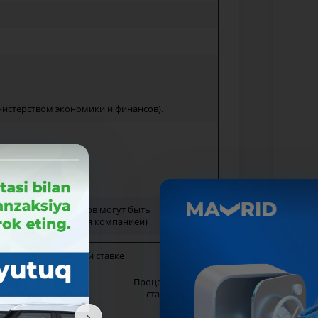
истерством экономики и финансов).
орых до 100 млн сумов могут быть
ьство обеспечивается компанией)
готы по процентной ставке
Процентная
Условие
ставка