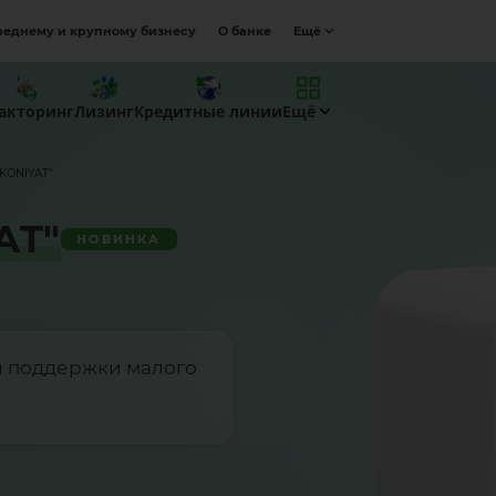
реднему и крупному бизнесу
О банке
Ещё
акторинг
Лизинг
Кредитные линии
Ещё
MKONIYAT"
AT"
НОВИНКА
 поддержки малого