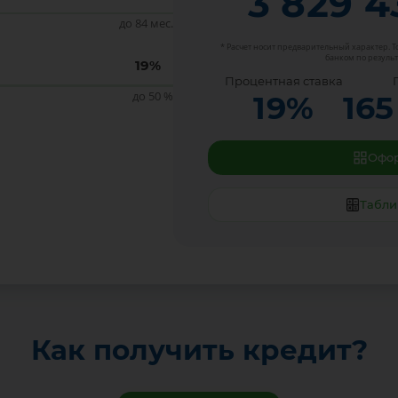
3 829 4
до 84 мес.
* Расчет носит предварительный характер. 
банком по результ
19
%
Процентная ставка
до 50 %
19
%
165
Офор
Табли
Как получить кредит?