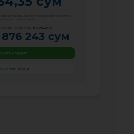
34,35
сум
Точная сумма ежемесячного платежа будет определена
атам рассмотрения заявки.
Полная стоимость кредита
 876 243
сум
мить кредит
ца погашения