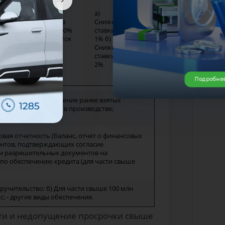
а)
дпринимательства, в
Снижение
елей которых доля 50%
ставки на
которые возглавляются
1% б)
оздание рабочих
Снижение
е 3 для женщин)
ставки на
2%
Подробне
и изделиями; погашение ранее взятых
а, не участвующего в производстве;
овая отчетность (баланс, отчет о финансовых
ментов, подтверждающих согласие
пии разрешительных документов на
по обеспечению кредита (для части свыше
ручительство; б) Для части свыше 100 млн
; - другие виды обеспечения.
сти и недопущение просрочки свыше