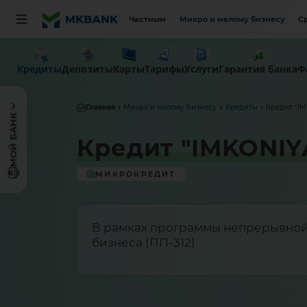
Частным
Микро и малому бизнесу
С
Кредиты
Депозиты
Карты
Тарифы
Услуги
Гарантия банка
Ф
Главная
Микро и малому бизнесу
Кредиты
Кредит "I
МОЙ БАНК
Кредит "IMKONIY
МИКРОКРЕДИТ
В рамках программы непрерывной
бизнеса (ПП-312)