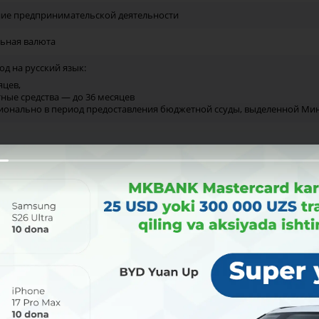
ие предпринимательской деятельности
ьная валюта
од на русский язык:
яцев,
ные средства — до 36 месяцев
ионально в период предоставления бюджетной ссуды, выделенной Мин
яцев, на оборотные средства – до 12 месяцев
н сумов (в рамках одного проекта выделяется до 300 млн сумов, из кот
лены без залога, а их рефинансирование или портфельное поручител
Ль
Ресурсы
Процентная
ория региона
компании
ставка