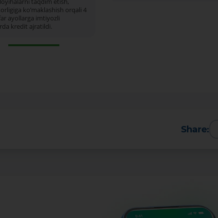
loyihalarni taqdim etish,
orligiga koʼmaklashish orqali 4
ar ayollarga imtiyozli
rda kredit ajratildi.
Share: