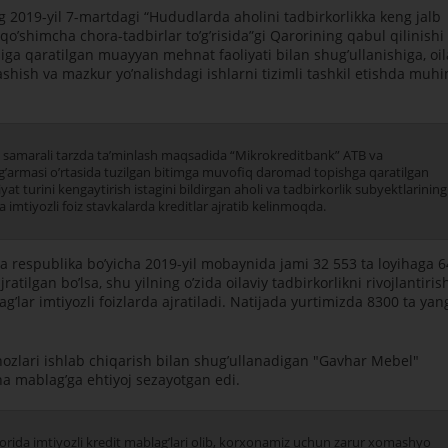
 2019-yil 7-martdagi “Hududlarda aholini tadbirkorlikka keng jalb
ir qoʼshimcha chora-tadbirlar toʼgʼrisida”gi Qarorining qabul qilinishi
a qaratilgan muayyan mehnat faoliyati bilan shugʼullanishiga, oil
shish va mazkur yoʼnalishdagi ishlarni tizimli tashkil etishda muh
i va samarali tarzda taʼminlash maqsadida “Mikrokreditbank” АTB va
mgʼarmasi oʼrtasida tuzilgan bitimga muvofiq daromad topishga qaratilgan
at turini kengaytirish istagini bildirgan aholi va tadbirkorlik subyektlarining
 imtiyozli foiz stavkalarda kreditlar ajratib kelinmoqda.
ida respublika boʼyicha 2019-yil mobaynida jami 32 553 ta loyihaga 6
atilgan boʼlsa, shu yilning oʼzida oilaviy tadbirkorlikni rivojlantiris
ʼlar imtiyozli foizlarda ajratiladi. Natijada yurtimizda 8300 ta yan
ihozlari ishlab chiqarish bilan shugʼullanadigan "Gavhar Mebel"
ha mablagʼga ehtiyoj sezayotgan edi.
rida imtiyozli kredit mablagʼlari olib, korxonamiz uchun zarur xomashyo