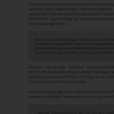
Bu borada Oʼzbekiston Respublikasi Prezidentining
qilish va oilaviy tadbirkorlikni rivojlantirishga do
respublika hududlarida aholining daromad topishig
tadbirkorlik rivojlanishiga har tomonlama koʼmakla
ahamiyatga ega boʼldi.
Mazkur qarorda belgilangan vazifalar ijrosini sifatl
Oʼzbekiston Respublikasi Tiklanish va taraqqiyot ja
muayyan mehnat faoliyati bilan shugʼullanish va faoliy
loyihalarini amalga oshirilishi uchun uzoq muddatli va
Xususan, “Har bir oila - tadbirkor” dasturi doiras
mlrd. soʼm miqdorida imtiyozli kredit mablagʼlari ajr
dasturlari doirasida 876 mlrd. soʼmdan ortiq mablag
ish oʼrinlari yaratilishiga erishiladi.
Fargʼona viloyatidagi aholi uchun bejirim mebel j
korxonasi faoliyatini kengaytirish uchun qoʼshimc
– Yaqinda “Mikrokreditbank”dan 100 mln. soʼm miqdo