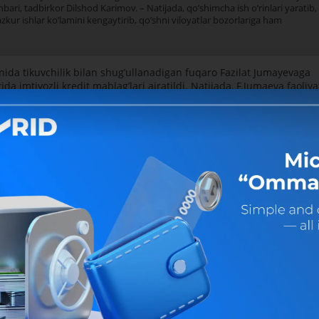
hbari, tadbirkor Dilshod Karimov. – Natijada, qoʼshimcha ish oʼrinlari yaratib,
azkur ishlar koʼlamini kengaytirib, qoʼshni viloyatlar bozorlariga ham
da tikuvchilik bilan shugʼullanadigan fuqaro Fazilat Jumayevaga
 imtiyozli kredit mablagʼlari ajratildi. Natijada, F.Jumaeva faoliya
arda aholini tadbirkorlikka keng jalb qilish masalalariga bagʼishlan
faoliyati uchun asos boʼlib xizmat qilmoqda. Joriy yil davomida bu
y tadbirkorlik faoliyatini rivojlantirish hamda koʼplab yangi ish oʼrin
o, “Mikrokreditbank”ning asosiy maqsadi ham – har bir oilani tadbir
Bank axborot xiz