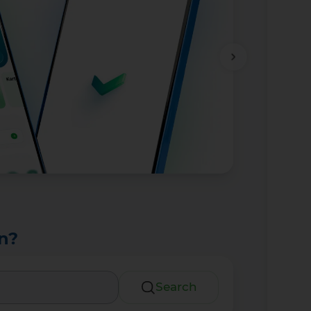
n?
Search