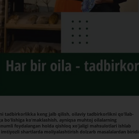
 tadbirkorlikka keng jalb qilish, oilaviy tadbirkorlikni qoʼllab-
boʼlishiga koʼmaklashish, ayniqsa muhtoj oilalarning
umli foydalangan holda qishloq xoʼjaligi mahsulotlari ishlab
i imtiyozli shartlarda moliyalashtirish dolzarb masalalardan biridi