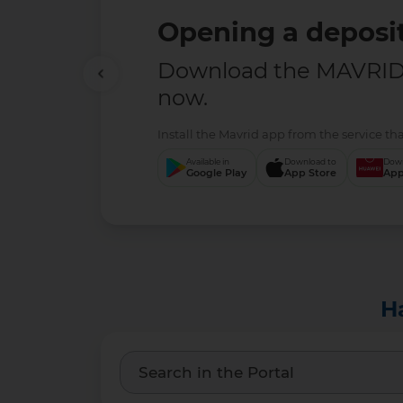
Opening a deposit
Download the MAVRID 
now.
Install the Mavrid app from the service tha
Available in
Download to
Down
Google Play
App Store
App
H