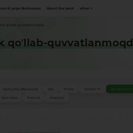
um & Large Businesses
About the bank
other
orlik qoʼllаb-quvvаtlаnmoqdа
lik qoʼllаb-quvvаtlаnmoq
Spirituality (Manaviyat)
Ads
Promo
Tenders
Articles and i
Open data
Press-kit
Аnalytics