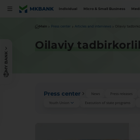
Individual
Micro & Small Business
Medi
Main
Press center
Articles and interviews
Oilаviy tаdbirk
Oilаviy tаdbirkor
MY BANK
Press center
News
Press releases
Youth Union
Execution of state programs