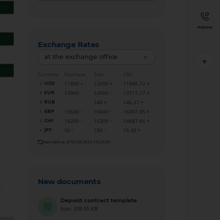
Helpline
Exchange Rates
at the exchange office
Currency
Purchase
Sale
CBU
USD
11890
12000
11886.72
EUR
13000
14000
13717.27
RUB
148
146.37
GBP
15600
16600
16007.85
CHF
14200
15200
14687.66
JPY
50
100
75.35
Rate valid as of 05.08.2026 14:20:00
New documents
Deposit contract template
Size: 339.55 KB