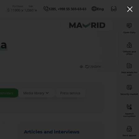
Purchase
Sale
1285, +998 55 503-63-63
Eng
11900
12060
Open Data
dа
Offices and
ATMs
...
Update: ...
Real estate for
sale
nterviews
Media library
Press service
Security market
Against
corruption
Articles and interviews
Send appeal