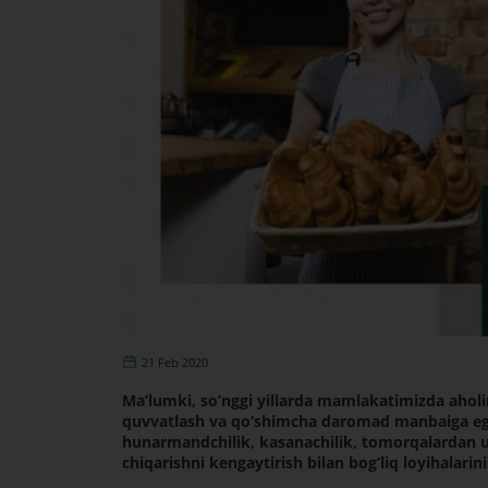
21 Feb 2020
Maʼlumki, soʼnggi yillarda mamlakatimizda aholini
quvvatlash va qoʼshimcha daromad manbaiga ega 
hunarmandchilik, kasanachilik, tomorqalardan un
chiqarishni kengaytirish bilan bogʼliq loyihalarin