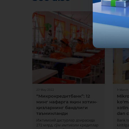
23 May 2022
9 March
“Микрокредитбанк”: 12
Mikro
минг нафарга яқин хотин-
ko‘m
қизларнинг бандлиги
xotin
таъминланди
dan c
Ижтимоий дастурлар доирасида
Bank t
272 млрд. сўм имтиёзли кредитлар
kiriti