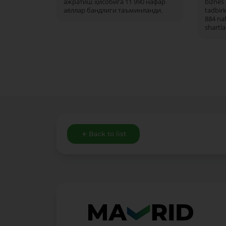
ажратиш ҳисобига 11 990 нафар
biznes 
аёллар бандлиги таъминланди.
tadbirk
884 naf
shartla
Back to list