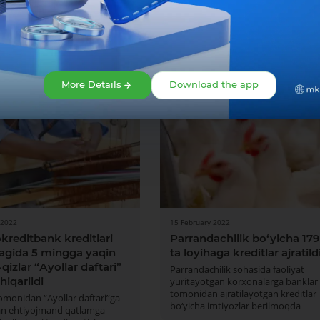
More Details
Download the app
 2022
15 February 2022
kreditbank kreditlari
Parrandachilik bo‘yicha 179
agida 5 mingga yaqin
ta loyihaga kreditlar ajratild
-qizlar “Аyollar daftari”
Parrandachilik sohasida faoliyat
hiqarildi
yuritayotgan korxonalarga banklar
tomonidan ajratilayotgan kreditlar
omonidan “Аyollar daftari”ga
bo‘yicha imtiyozlar berilmoqda
lgan ehtiyojmand qatlamga