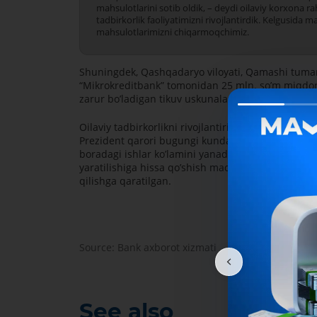
mahsulotlarini sotib oldik, – deydi oilaviy korxona ra
tadbirkorlik faoliyatimizni rivojlantirdik. Kelgusida m
mahsulotlarimizni chiqarmoqchimiz.
Shuningdek, Qashqadaryo viloyati, Qamashi tumani
“Mikrokreditbank” tomonidan 25 mln. soʼm miqdorida
zarur boʼladigan tikuv uskunalarini xarid qildi.
Oilaviy tadbirkorlikni rivojlantirish hamda hududl
Prezident qarori bugungi kunda “Mikrokreditbank” 
boradagi ishlar koʼlamini yanada kengaytirib, oilavi
yaratilishiga hissa qoʼshish maqsad qilingan. Zer
qilishga qaratilgan.
Source: Bank axborot xizmati
See also