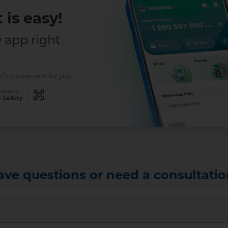
 is easy!
app right
t’s convenient for you:
load to
 Gallery
ave questions or need a consultatio