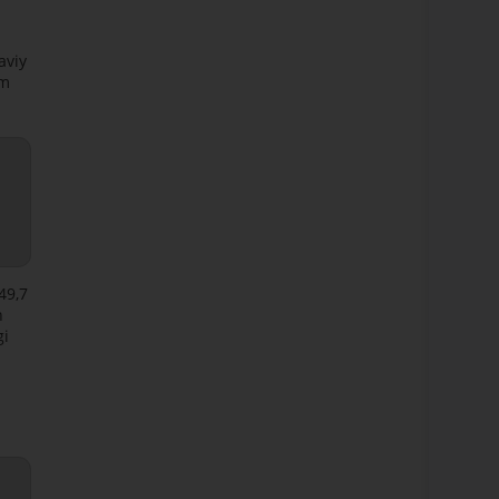
aviy
im
49,7
h
gi