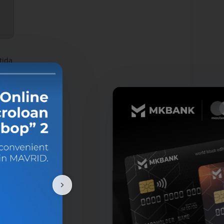
tida
gan
lari
kor
mati