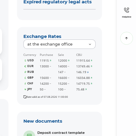
Expired regulatory legal acts
Helpline
Exchange Rates
at the exchange office
Currency
Purchase
Sale
CBU
USD
11915
12000
11915.64
EUR
13000
14000
13749.46
RUB
147
146.19
GBP
15600
16600
16034.88
CHF
14200
15200
14719.75
JPY
50
100
75.48
Rate valid as of 07.08.2026 11:00:00
New documents
Deposit contract template