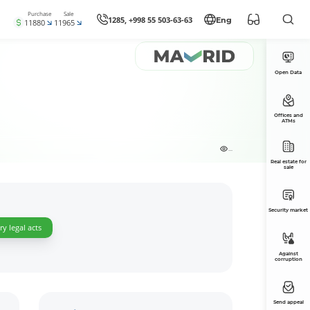
Purchase
Sale
1285, +998 55 503-63-63
Eng
11880
11965
Open Data
Offices and
ATMs
...
Real estate for
sale
Security market
y legal acts
Against
corruption
Send appeal