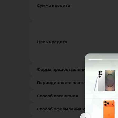
Сумма кредита
Цель кредита
Форма предоставления
Периодичность платежей
Способ погашения
Способ оформления кредита