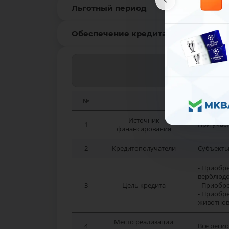
Льготный период
Обеспечение кредита
Кредит в рамка
№
Источник
1
При участ
финансирования
2
Кредитополучатели
Субъекты
- Приобр
верблюдо
3
Цель кредита
- Приобр
- Приобр
животнов
Место реализации
4
Все реги