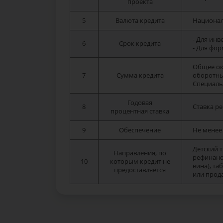
проекта
5
Валюта кредита
Национал
- Для инв
6
Срок кредита
- Для фо
Общее окн
7
Сумма кредита
оборотных
Специаль
Годовая
8
Ставка р
процентная ставка
9
Обеспечение
Не менее
Детский т
Направления, по
рефинанс
10
которым кредит не
вина), т
предоставляется
или прод