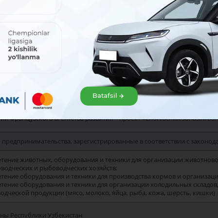
Да (До 6 месяцев)
-
х проекта «Chorvachilik sohasini barqaror rivojlantirishni moliyala
Основные условия кредита
Batafsil
ии Французского агентства развития – проект «Chorvachilik sohasini barqar
 предпринимательства, зарегистрированные в соответствии с законод
етение животных, оборудования и техники для организации животново
водческих и рыбоводческих хозяйств;
етение оборудования и техники для производства кормов и организаци
етение оборудования и техники для организации холодильных складов
одческой продукции (мясо, молоко, яйца, рыба, кожа, шерсть, кишки)
оны Республики Узбекистан