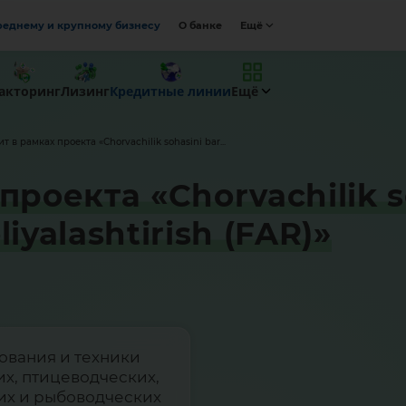
реднему и крупному бизнесу
О банке
Ещё
акторинг
Лизинг
Кредитные линии
Ещё
т в рамках проекта «Chorvachilik sohasini bar...
роекта «Chorvachilik s
liyalashtirish (FAR)»
ования и техники
х, птицеводческих,
их и рыбоводческих