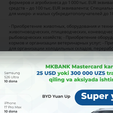
фермеров и агробизнеса до 1 000 тыс. EUR экви
средств – до 100 тыс. EUR эквивалента; Специа
для микро- и малых субкредитополучателей до 10
- Приобретение животных, оборудования и техн
животноводческих, птицеводческих, коневодчес
рыбоводческих хозяйств; - Приобретение оборуд
кормов и организации ветеринарных услуг; - Пр
для организации холодильных складов, перерабо
животноводческой продукции (мясо, молоко, яйца
-
-
-
Банковское отделение