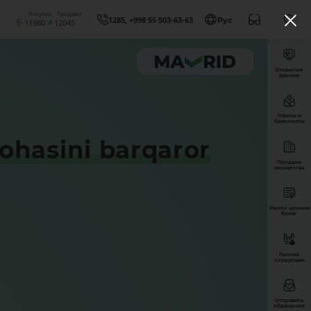
Покупка
Продажа
1285, +998 55 503-63-63
Рус
11980
12045
Открытые
данные
Офисы и
банкоматы
ohasini barqaror
Продажа
имущества
Рынок ценных
бумаг
Против
коррупции
Отправить
обращение