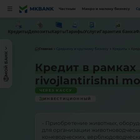
Частным
Микро и малому бизнесу
С
Кредиты
Депозиты
Карты
Тарифы
Услуги
Гарантия банка
Ф
Главная
Среднему и крупному бизнесу
Кредиты
Креди
МОЙ БАНК
Кредит в рамках п
rivojlantirishni mo
ЧЕРЕЗ КАССУ
ИНВЕСТИЦИОННЫЙ
- Приобретение животных, оборуд
для организации животноводчески
коневодческих, верблюдоводческ