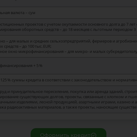
ьная валюта – сум
естиционных проектов с учетом окупаемости основного долга до 7 лет
рмирования оборотных средств – до 18 месяцев с льготным периодом 3
о – для малых и средних сельхозпредприятий, фермеров и агробизнеса
 средств – до 100 тыс. EUR;
ное окно микрофинансирования – для микро- и малых субкредитополуч
ефинансирования + 5 %
 125 % суммы кредита в соответствии с законодательством и нормати
руд и принудительное переселение, покупка или аренда зданий, строи
ирование существующих долгов, проекты, связанные с хлопком и пше
абачными изделиями, лесной продукцией, азартными играми, казино и
ажа радиоактивных материалов, а также проекты, наносящие сущест
Оформить кредит