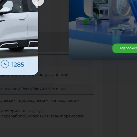
shtirish (FAR)»
Подробне
or rivojlantirishni moliyalashtirish»
ательством Республики Узбекистан
дческих, птицеводческих, коневодческих,
и ветеринарных услуг;
, переработки, упаковки и транспортировки