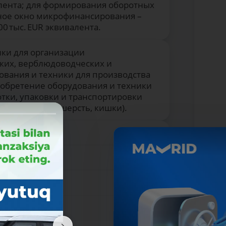
валента; для формирования оборотных
льное окно микрофинансирования –
0 тыс. EUR эквивалента.
ики для организации
ких, верблюдоводческих и
ования и техники для производства
иобретение оборудования и техники
тки, упаковки и транспортировки
, рыба, кожа, шерсть, кишки).