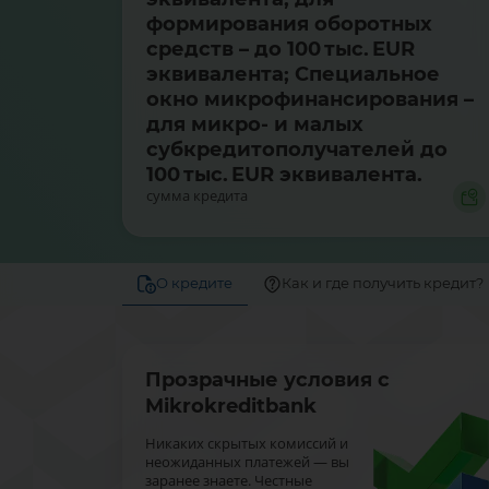
формирования оборотных
средств – до 100 тыс. EUR
эквивалента; Специальное
окно микрофинансирования –
для микро- и малых
субкредитополучателей до
100 тыс. EUR эквивалента.
сумма кредита
О кредите
Как и где получить кредит?
Прозрачные условия с
Mikrokreditbank
Никаких скрытых комиссий и
неожиданных платежей — вы
заранее знаете. Честные