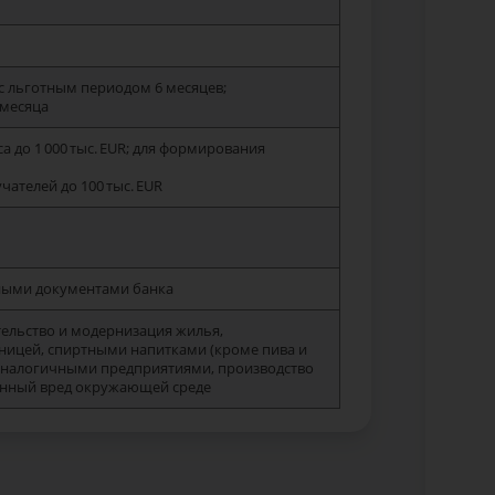
 с льготным периодом 6 месяцев;
 месяца
 до 1 000 тыс. EUR; для формирования
ателей до 100 тыс. EUR
вными документами банка
тельство и модернизация жилья,
ницей, спиртными напитками (кроме пива и
 аналогичными предприятиями, производство
венный вред окружающей среде