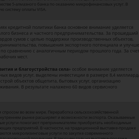
естве 5-алмазного банка по оказанию микрофинансовых услуг. В
ю систему оплаты VISA.
иях кредитной политики банка основное внимание уделяется
лого бизнеса и частного предпринимательства. За прошедший
иардов сумов с целью поддержки производственных объектов,
ринимательства, повышения экспортного потенциала и улучш
е по сравнению с аналогичным периодом прошлого года. За сче
рабочих мест.
вития и благоустройства села
» особое внимание уделяется
ых видов услуг, выделены инвестиции в размере 8,4 миллиард
 строй объектов общепита, бытовых услуг, организацию
живания. В результате налажено 60 видов сервисного
спросом во всем мире. Переработка сельскохозяйственной
внутреннем рынке расширяет и возможности экспорта. Оказываемые
ые услуги помогают препринимателям приобретать необходимые
ующих предприятий. В частности, на традиционной выставке-продаже
аются микролизинговые услуги по закупке современного
плодоовощной продукции. В текущем году на выставке-продаже