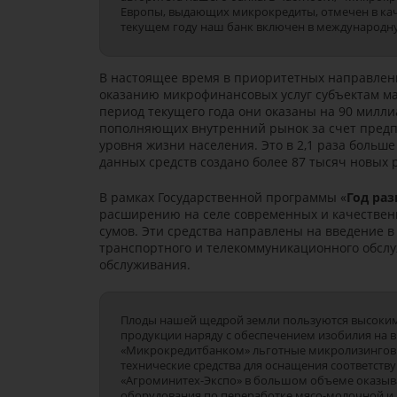
Европы, выдающих микрокредиты, отмечен в кач
текущем году наш банк включен в международну
В настоящее время в приоритетных направлен
оказанию микрофинансовых услуг субъектам ма
период текущего года они оказаны на 90 милл
пополняющих внутренний рынок за счет предп
уровня жизни населения. Это в 2,1 раза больш
данных средств создано более 87 тысяч новых 
В рамках Государственной программы «
Год раз
расширению на селе современных и качественн
сумов. Эти средства направлены на введение в
транспортного и телекоммуникационного обслу
обслуживания.
Плоды нашей щедрой земли пользуются высоким 
продукции наряду с обеспечением изобилия на 
«Микрокредитбанком» льготные микролизингов
технические средства для оснащения соответств
«Агроминитех-Экспо» в большом объеме оказыв
оборудования по переработке мясо-молочной и 