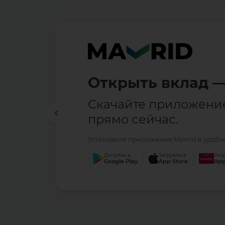
Открыть вклад —
Скачайте приложени
прямо сейчас.
Установите приложение Mavrid в удобно
Доступно в
Загрузите в
Загр
Google Play
App Store
App