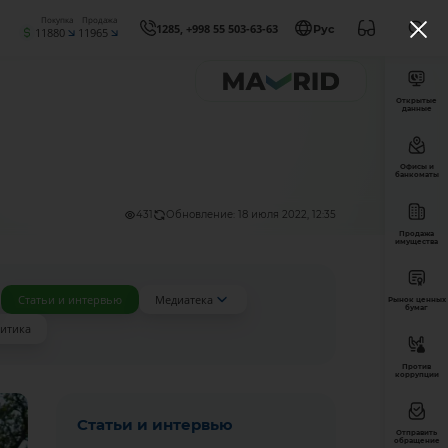
Покупка
Продажа
1285, +998 55 503-63-63
Рус
11880
11965
Открытые
данные
Офисы и
банкоматы
431
Обновление: 18 июля 2022, 12:35
Продажа
имущества
Статьи и интервью
Медиатека
Рынок ценных
бумаг
итика
Против
коррупции
Статьи и интервью
Отправить
обращение