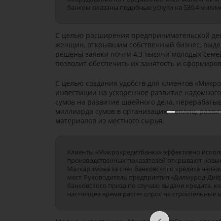
банком оказаны подобные услуги на 539,4 милли
С целью расширения предпринимательской деят
женщин, открывшим собственный бизнес, выде
решены заявки почти 4,3 тысячи молодых семе
позволит обеспечить их занятость и сформиров
С целью создания удобств для клиентов «Микро
инвестиции на ускоренное развитие надомного
сумов на развитие швейного дела, перерабаты
миллиарда сумов в организацию теплиц, разви
материалов из местного сырья.
Клиенты «Микрокредитбанка» эффективно исполь
производственных показателей открывают новы
Маткаримова за счет банковского кредита налад
мест. Руководитель предприятия «Дилмурод-Диё
банковского приза по случаю выдачи кредита, к
настоящее время растет спрос на строительные м