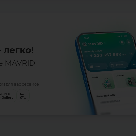
 легко!
е MAVRID
м для вас сервисе:
узите в
 Gallery