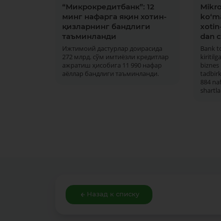
“Микрокредитбанк”: 12
Mikro
минг нафарга яқин хотин-
ko‘m
қизларнинг бандлиги
xotin
таъминланди
dan c
Ижтимоий дастурлар доирасида
Bank t
272 млрд. сўм имтиёзли кредитлар
kiriti
ажратиш ҳисобига 11 990 нафар
biznes 
аёллар бандлиги таъминланди.
tadbirk
884 naf
shartla
Назад к списку