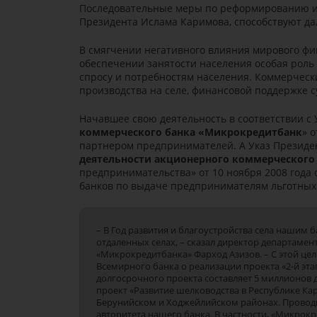
Последовательные меры по реформированию и
Президента Ислама Каримова, способствуют да
В смягчении негативного влияния мирового фи
обеспечении занятости населения особая роль
спросу и потребностям населения. Коммерчес
производства на селе, финансовой поддержке с
Начавшее свою деятельность в соответствии с 
коммерческого банка «Микрокредитбанк
» 
партнером предпринимателей. А Указ Президе
деятельности акционерного коммерческого
предпринимательства» от 10 ноября 2008 год
банков по выдаче предпринимателям льготных
– В Год развития и благоустройства села нашим
отдаленных селах, – сказал директор департаме
«Микрокредитбанка» Фарход Азизов. – С этой ц
Всемирного банка о реализации проекта «2-й эт
долгосрочного проекта составляет 5 миллионов 
проект «Развитие шелководства в Республике Кар
Берунийском и Ходжейлийском районах. Проводи
авторитета нашего банка. В частности, «Микрокр