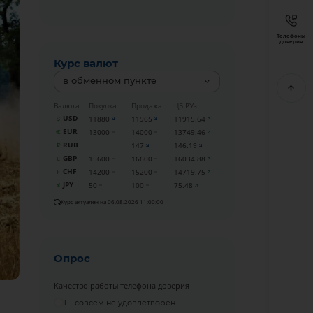
Телефоны
доверия
Курс валют
в обменном пункте
Валюта
Покупка
Продажа
ЦБ РУз
USD
11880
11965
11915.64
EUR
13000
14000
13749.46
RUB
147
146.19
GBP
15600
16600
16034.88
CHF
14200
15200
14719.75
JPY
50
100
75.48
Курс актуален на 06.08.2026 11:00:00
Опрос
Качество работы телефона доверия
1 – совсем не удовлетворен