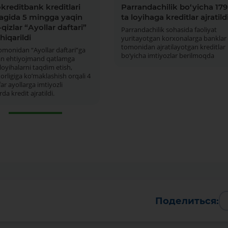
kreditbank kreditlari
Parrandachilik bo‘yicha 179
agida 5 mingga yaqin
ta loyihaga kreditlar ajratild
-qizlar “Аyollar daftari”
Parrandachilik sohasida faoliyat
hiqarildi
yuritayotgan korxonalarga banklar
tomonidan ajratilayotgan kreditlar
omonidan “Аyollar daftari”ga
bo‘yicha imtiyozlar berilmoqda
lgan ehtiyojmand qatlamga
loyihalarni taqdim etish,
orligiga koʼmaklashish orqali 4
ar ayollarga imtiyozli
rda kredit ajratildi.
Поделиться: