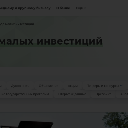
реднему и крупному бизнесу
О банке
Ещё
ода малых инвестиций
 малых инвестиций
ы
Духовность
Объявления
Акции
Тендеры и конкурсы
ние государственных программ
Открытые данные
Пресс-кит
Анал