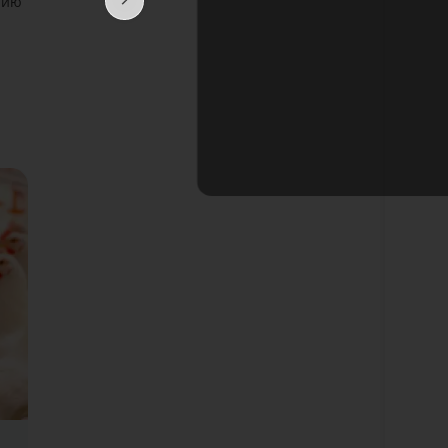
тию
Подробне