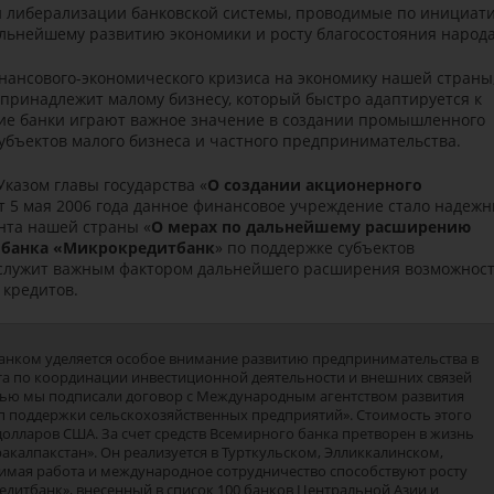
 либерализации банковской системы, проводимые по инициат
льнейшему развитию экономики и росту благосостояния народа
нансового-экономического кризиса на экономику нашей страны
 принадлежит малому бизнесу, который быстро адаптируется к
кие банки играют важное значение в создании промышленного
убъектов малого бизнеса и частного предпринимательства.
Указом главы государства «
О создании акционерного
от 5 мая 2006 года данное финансовое учреждение стало надеж
нта нашей страны «
О мерах по дальнейшему расширению
 банка «Микрокредитбанк
» по поддержке субъектов
а служит важным фактором дальнейшего расширения возможнос
 кредитов.
 банком уделяется особое внимание развитию предпринимательства в
нта по координации инвестиционной деятельности и внешних связей
елью мы подписали договор с Международным агентством развития
ап поддержки сельскохозяйственных предприятий». Стоимость этого
долларов США. За счет средств Всемирного банка претворен в жизнь
акалпакстан». Он реализуется в Турткульском, Элликкалинском,
мая работа и международное сотрудничество способствуют росту
едитбанк», внесенный в список 100 банков Центральной Азии и