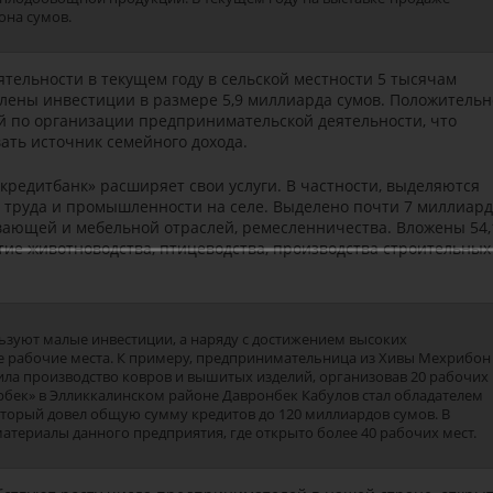
она сумов.
ельности в текущем году в сельской местности 5 тысячам
лены инвестиции в размере 5,9 миллиарда сумов. Положительн
й по организации предпринимательской деятельности, что
ать источник семейного дохода.
кредитбанк» расширяет свои услуги. В частности, выделяются
 труда и промышленности на селе. Выделено почти 7 миллиар
вающей и мебельной отраслей, ремесленничества. Вложены 54,
тие животноводства, птицеводства, производства строительных
зуют малые инвестиции, а наряду с достижением высоких
е рабочие места. К примеру, предпринимательница из Хивы Мехрибон
ила производство ковров и вышитых изделий, организовав 20 рабочих
рбек» в Элликкалинском районе Давронбек Кабулов стал обладателем
оторый довел общую сумму кредитов до 120 миллиардов сумов. В
атериалы данного предприятия, где открыто более 40 рабочих мест.