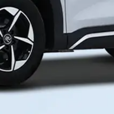
Mavrid
Приложение для частных клиентов
Доступно в
Загрузите в
Google Play
App Store
Загрузите в
App Gallery
MKBANK mobile
Приложение для бизнеса
Доступно в
Загрузите в
Google Play
App Store