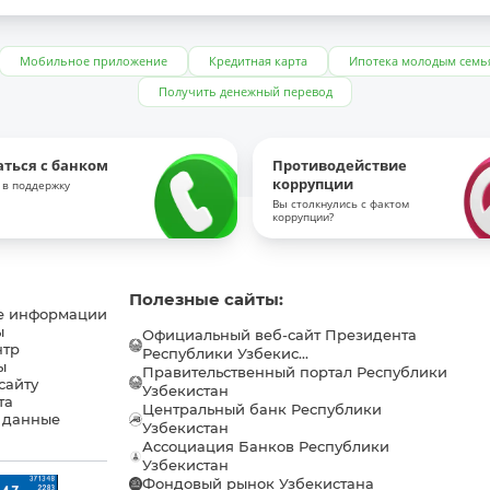
Мобильное приложение
Кредитная карта
Ипотека молодым семь
Получить денежный перевод
аться с банком
Противодействие
коррупции
 в поддержку
Вы столкнулись с фактом
коррупции?
Полезные сайты:
е информации
ы
Официальный веб-сайт Президента
нтр
Республики Узбекис...
ы
Правительственный портал Республики
сайту
Узбекистан
та
Центральный банк Республики
 данные
Узбекистан
Ассоциация Банков Республики
Узбекистан
Фондовый рынок Узбекистана