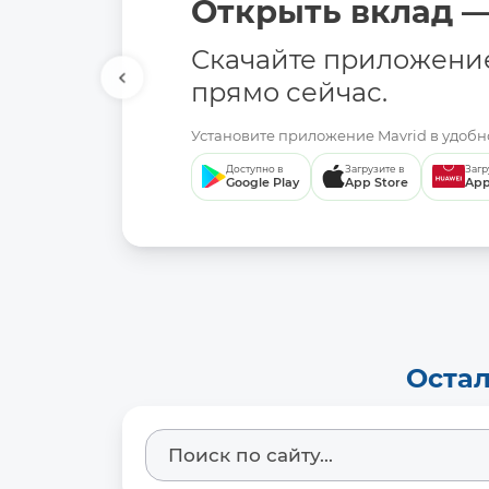
Открыть вклад —
Скачайте приложени
прямо сейчас.
Установите приложение Mavrid в удобно
Доступно в
Загрузите в
Загр
Google Play
App Store
App
Остал