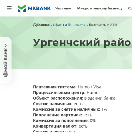
Частным
Микро и малому бизнесу
С
Главная
Офисы и банкоматы
Банкоматы и АТМ
Ургенчский райо
МОЙ БАНК
Платежная система:
Humo / Visa
Процессинговый центр:
Humo
Объект расположения:
в здании банка
Снятие наличных:
есть
Комиссия за снятие наличных:
1%
Пополнение карточек:
есть
Комиссия за пополнение:
0%
Конвертация валют:
есть
Снятие валюты:
есть