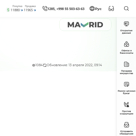
Покупка
Продажа
1285, +998 55 503-63-63
Рус
11880
11965
Открытые
данные
Офисы и
банкоматы
1084
Обновление: 13 апреля 2022, 09:14
Продажа
имущества
Рынок ценных
бумаг
Против
коррупции
Отправить
обращение