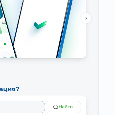
тация?
Найти