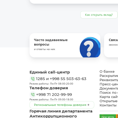
Как открыть вклад?
Часто задаваемые
Связ
вопросы
звонок
и ответы на них
Единый call-центр
О банке
Раскрыти
1285
и
+998 55 503-63-63
Реквизит
Режим работы: Пн-Пт 08:00-20:00
Пресс-це
Телефон доверия
Документ
Поиск по 
+998 71 202-99-99
Карта сай
Режим работы: Пн-Пт 09:00-18:00
Открытые
Региональные телефоны доверия
Контакты
Горячая линия департамента
Антикоррупционного