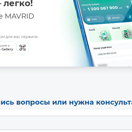
 легко!
е MAVRID
м для вас сервисе:
узите в
 Gallery
ись вопросы или нужна консуль