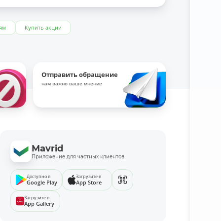
ям
Купить акции
Отправить обращение
нам важно ваше мнение
Mavrid
Приложение для частных клиентов
Доступно в
Загрузите в
Google Play
App Store
Загрузите в
App Gallery