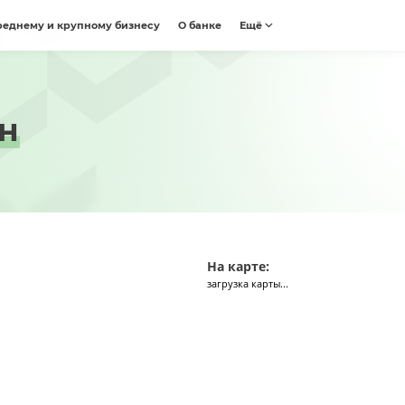
реднему и крупному бизнесу
О банке
Ещё
н
На карте:
загрузка карты...