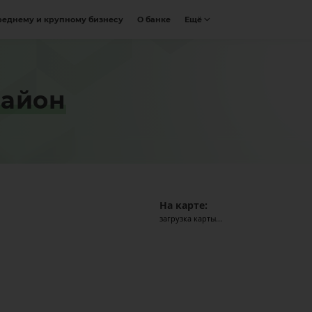
реднему и крупному бизнесу
О банке
Ещё
район
На карте:
загрузка карты...