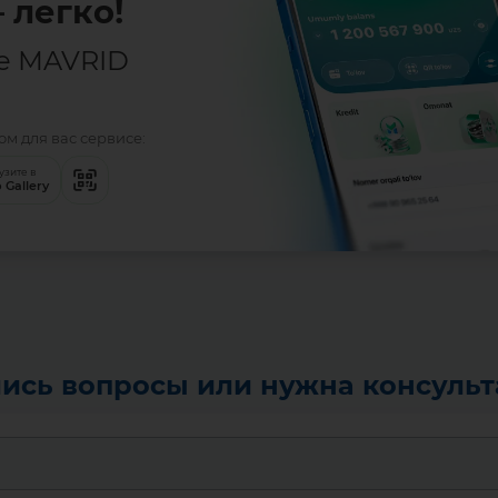
 легко!
е MAVRID
Batafsil
м для вас сервисе:
узите в
 Gallery
ись вопросы или нужна консуль