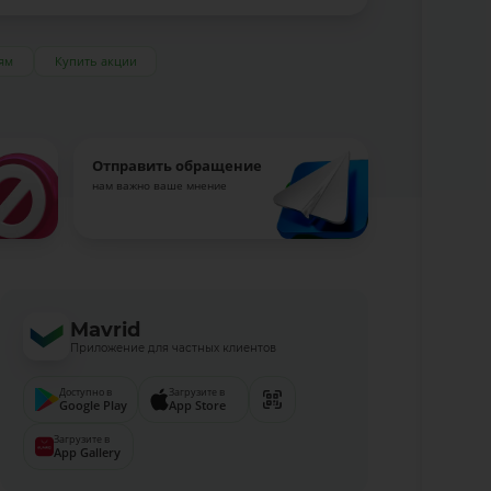
ям
Купить акции
Отправить обращение
нам важно ваше мнение
Mavrid
Приложение для частных клиентов
Доступно в
Загрузите в
Google Play
App Store
Загрузите в
App Gallery