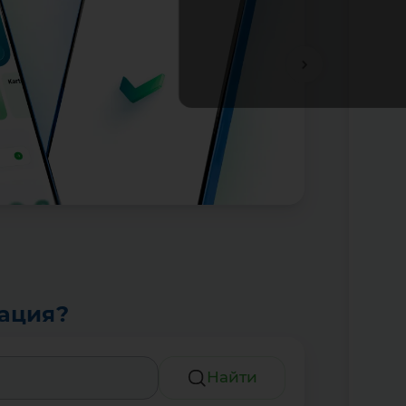
Подробне
тация?
Найти