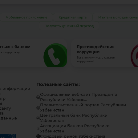
Мобильное приложение
Кредитная карта
Ипотека молодым семь
Получить денежный перевод
аться с банком
Противодействие
коррупции
 в поддержку
Вы столкнулись с фактом
коррупции?
Полезные сайты:
е информации
ы
Официальный веб-сайт Президента
нтр
Республики Узбекис...
ы
Правительственный портал Республики
сайту
Узбекистан
та
Центральный банк Республики
 данные
Узбекистан
Ассоциация Банков Республики
Узбекистан
Фондовый рынок Узбекистана