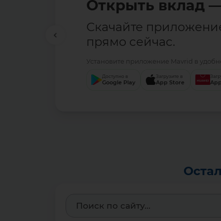
Открыть вклад —
Скачайте приложени
прямо сейчас.
Установите приложение Mavrid в удобно
Доступно в
Загрузите в
Загр
Google Play
App Store
App
Остал