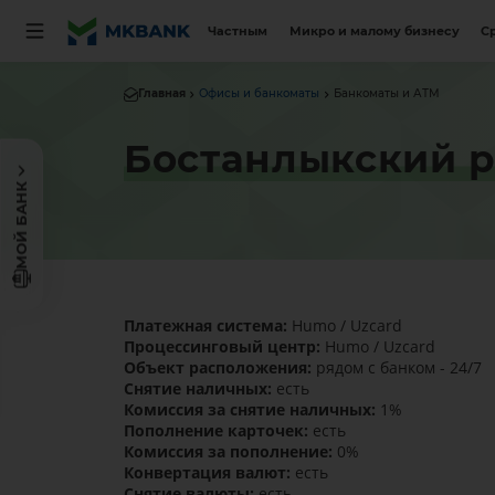
Частным
Микро и малому бизнесу
С
Главная
Офисы и банкоматы
Банкоматы и АТМ
Бостанлыкский 
МОЙ БАНК
Платежная система:
Humo / Uzcard
Процессинговый центр:
Humo / Uzcard
Объект расположения:
рядом с банком - 24/7
Снятие наличных:
есть
Комиссия за снятие наличных:
1%
Пополнение карточек:
есть
Комиссия за пополнение:
0%
Конвертация валют:
есть
Снятие валюты:
есть