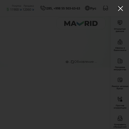
Покупка
Продажа
1285, +998 55 503-63-63
Рус
11900
12060
Открытые
данные
Офисы и
банкоматы
...
Обновление: ...
Продажа
имущества
Рынок ценных
бумаг
Против
коррупции
Отправить
обращение