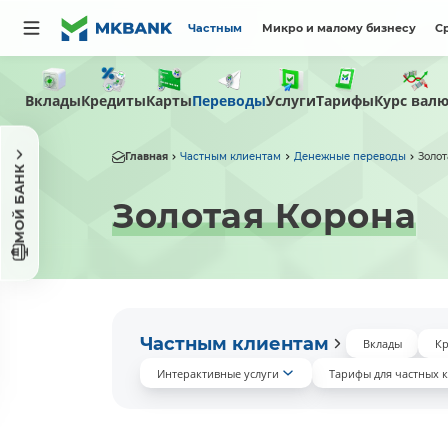
Частным
Микро и малому бизнесу
С
Вклады
Переводы
Тарифы
Кредиты
Карты
Услуги
Курс вал
Главная
Частным клиентам
Денежные переводы
Золот
МОЙ БАНК
Золотая Корона
Частным клиентам
Вклады
К
Интерактивные услуги
Тарифы для частных 