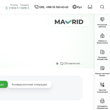
Покупка
Продажа
1285, +998 55 503-63-63
Рус
11910
11970
Открытые
данные
Офисы и
банкоматы
Продажа
имущества
...
Обновление: ...
Рынок ценных
бумаг
оды
Конверсионные операции
Против
коррупции
Отправить
обращение