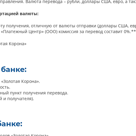
аправления. Валюта перевода – рубли, доллары США, евро, а т
ертацией валюты:
у получения, отличную от валюты отправки (доллары США, евр
 «Платежный Центр» (ООО) комиссия за перевод составит 0%.**
отая Корона»
 банке:
 «Золотая Корона».
ость.
нный пункт получения перевода.
 и получателя).
банке:
одов «Золотая Корона».