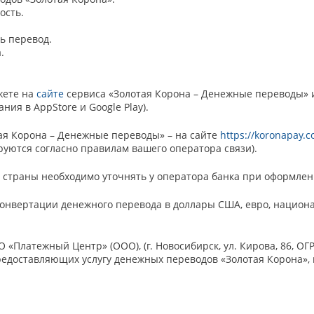
ость.
ь перевод.
.
жете на
сайте
сервиса «Золотая Корона – Денежные переводы»
ния в AppStore и Google Play).
ая Корона – Денежные переводы» – на сайте
https://koronapay.
Batafsil
ируются согласно правилам вашего оператора связи).
страны необходимо уточнять у оператора банка при оформлен
и конвертации денежного перевода в доллары США, евро, нацио
«Платежный Центр» (ООО), (г. Новосибирск, ул. Кирова, 86, ОГ
предоставляющих услугу денежных переводов «Золотая Корона»,