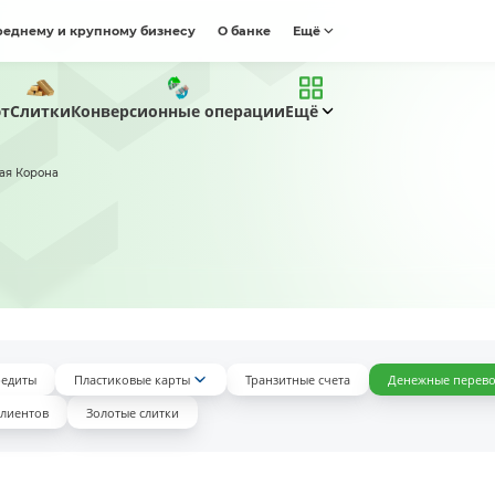
реднему и крупному бизнесу
О банке
Ещё
ют
Слитки
Конверсионные операции
Ещё
ая Корона
редиты
Пластиковые карты
Транзитные счета
Денежные перев
клиентов
Золотые слитки