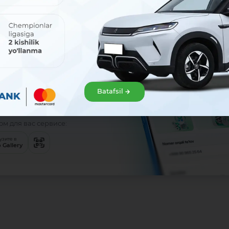
 легко!
е MAVRID
Batafsil
м для вас сервисе:
узите в
 Gallery