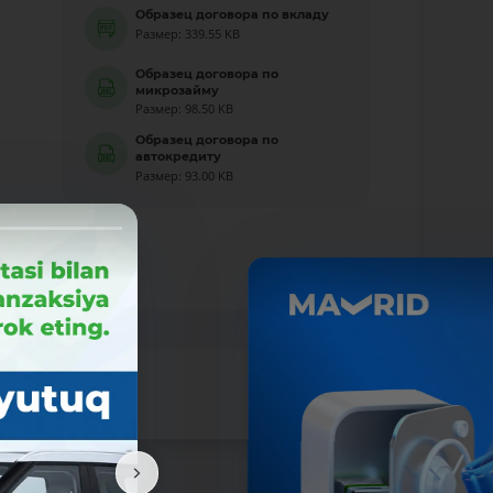
Образец договора по вкладу
Размер: 339.55 KB
Образец договора по
микрозайму
Размер: 98.50 KB
Образец договора по
автокредиту
Размер: 93.00 KB