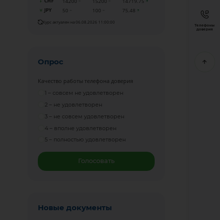
CHF
14200
15200
14719.75
JPY
50
100
75.48
Курс актуален на 06.08.2026 11:00:00
Телефоны
доверия
Опрос
Качество работы телефона доверия
1 – совсем не удовлетворен
2 – не удовлетворен
3 – не совсем удовлетворен
4 – вполне удовлетворен
5 – полностью удовлетворен
Голосовать
Новые документы