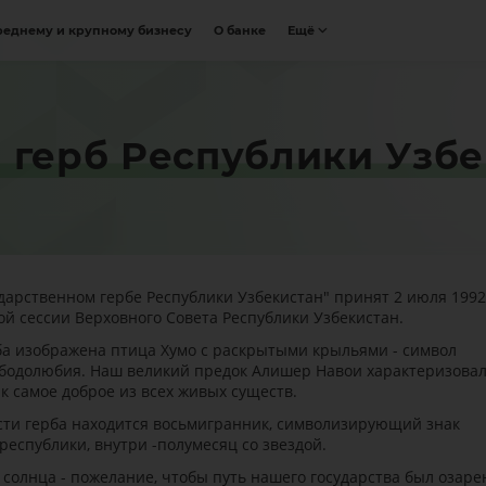
реднему и крупному бизнесу
О банке
Ещё
 герб Республики Узб
ударственном гербе Республики Узбекистан" принят 2 июля 1992
той сессии Верховного Совета Республики Узбекистан.
ба изображена птица Хумо с раскрытыми крыльями - символ
ободолюбия. Наш великий предок Алишер Навои характеризова
ак самое доброе из всех живых существ.
сти герба находится восьмигранник, символизирующий знак
республики, внутри -полумесяц со звездой.
солнца - пожелание, чтобы путь нашего государства был озаре