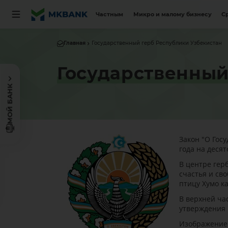
Частным
Микро и малому бизнесу
С
Главная
Государственный герб Республики Узбекистан
Государственный
МОЙ БАНК
Закон "О Гос
года на деся
В центре гер
счастья и св
птицу Хумо к
В верхней ча
утверждения 
Изображение 