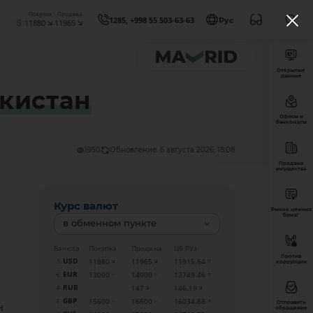
Покупка
Продажа
1285, +998 55 503-63-63
Рус
11880
11965
Открытые
данные
екистан
Офисы и
банкоматы
1950
Обновление: 6 августа 2026, 18:08
Продажа
имущества
Курс валют
Рынок ценных
бумаг
в обменном пункте
л
Валюта
Покупка
Продажа
ЦБ РУз
Против
USD
11880
11965
11915.64
коррупции
EUR
13000
14000
13749.46
RUB
147
146.19
GBP
15600
16600
16034.88
Отправить
н
обращение