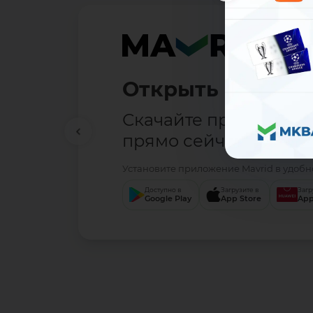
Открыть вклад —
Скачайте приложени
прямо сейчас.
Установите приложение Mavrid в удобно
Доступно в
Загрузите в
Загр
Google Play
App Store
App