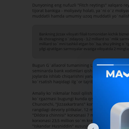
Dunyoning eng nufuzli "Fitch reytings" xalqaro r
tijorat bankiga - moliyaviy holati, ya`ni o`z moliy
muddatli hamda umumiy uzoq muddatli yo`nalishla
Bankning Jizzax viloyati filiali tomonidan kichik bizn
ilk choragining o`zidayoq - 3,2 milliard so`mlik sarmo
milliard so`mni tashkil etgan bo`lsa, shu yilning o`
yilgi ajratilgan sarmoyalar evaziga viloyatda 2 mingtag
Bugun G`allaorol tumanining Lalmikor qo`rg`onida 
seminarda bank xodimlari qishloq sharoitida mik
joylarda ishlab chiqarishni yanada kengroq ko`la
ko`rsatish haqidagi ilg`or tajribalari bilan fikr al
Amaliy ko`nikmalar hosil qilish maqsadida tadbir
ko`rgazmasi bugungi kunda qishloqlarimizda china
Chunonchi, "Jizzaxkartrans" korxonasi bankdan olga
rangdagi devoriy plitkalar, 12 million so`m kredit
"Dildora chinnisi" korxonasi 7 million so`m sarmoy
korxonasi 23,5 million so`m kredit hisobiga bejirim
"Iskandar Husniddin" xususiy korxonasi 22 millio