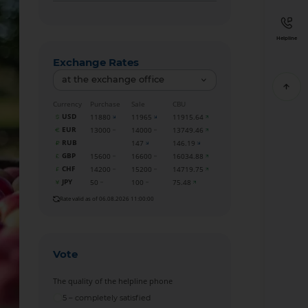
Helpline
Exchange Rates
at the exchange office
Currency
Purchase
Sale
CBU
USD
11880
11965
11915.64
EUR
13000
14000
13749.46
RUB
147
146.19
GBP
15600
16600
16034.88
CHF
14200
15200
14719.75
JPY
50
100
75.48
Rate valid as of 06.08.2026 11:00:00
Vote
The quality of the helpline phone
5 – completely satisfied