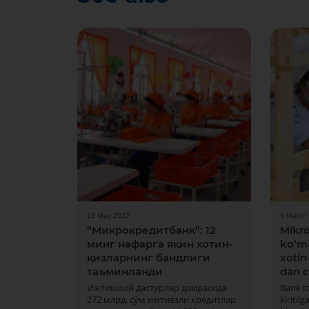
23 May 2022
9 March
“Микрокредитбанк”: 12
Mikro
минг нафарга яқин хотин-
ko‘m
қизларнинг бандлиги
xotin
таъминланди
dan c
Ижтимоий дастурлар доирасида
Bank t
272 млрд. сўм имтиёзли кредитлар
kiriti