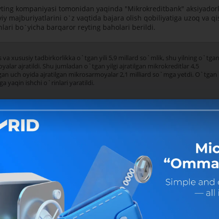
eyting kompaniyasi tomonidan yaqinda "Mikrokreditbank" aksiyadorl
aviy majburiyatlarini o`z vaqtida bajara olish qobiliyatiga uzoq va q
ri bo`yicha barqaror reyting baholari berildi.
es va xususiy tadbirkorlikka o`tgan yili 5,9 millard so`mlik, shu yilning o`tga
yalar ajratildi. Shu jumladan o`tgan yilgi ajratilgan mikrokreditlar 4,5
tgan uch oyida ajratilgan mikrosarmoyalar 2,1 milliard so`mga yetdi. O`tgan
a yaqin ishchi o`rinlari yaratildi.
qishloq taraqqiyoti va farovonligi yiliga bag`ishlab tashkil etilga
rosarmoyalardan yanada samaraliroq foydalanish imkoniyatlari va
mda tashkil etish borasida tadbirkorlarga yanada yaxshiroq xizmat
mashdilar.
 doirasida bank sarmoyalari evaziga yaratilgan maxsulotlar
kam ishlab chiqarish korxonalari yaratilayotganini namoyish etdi
n 53 million so`m krediti evaziga ishlab chiqarayotgan 20 xil turli
 olib "Ulug`bek Oybek" korxonasi chiqarayotgan sifatli cherepisalar,
a olib chiqarayotgan zarhal laganlar, choynak-piyolalar, "Zomin asa
 va turli kattalikdagi idishlarga qadoqlayotgan dorivor asallar,
n so`m mikrosarmoya evaziga tayyorlayotgan bejirim va zamonaviy