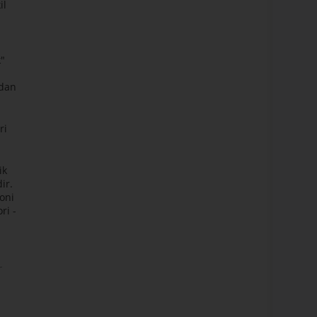
il
k"
rdan
ri
ik
ir.
soni
ri -
r