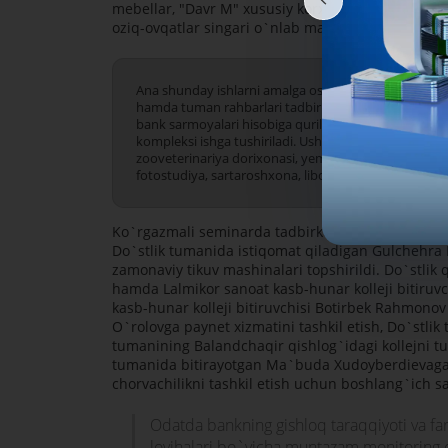
mebellar, "Davr M" xususiy korxonasi 21 million 
oziq-ovqatlar singari o`nlab mahsulotlarni harqand
Ana shunday ishlarni amalga oshira oladigan tadbirko
hamda tuman rahbarlari tadbirkorlarga o`z taklif va 
bank sarmoyalari hisobiga qurilgan va kerakli uskunal
kompleksi ishga tushiriladi. Ushbu kompleks tarkibi
zooveterinariya dorixonasi, yem sotadigan va qator
fotostudiya, sartaroshxona, liboslar atelesi mavjud.
Ko`rgazmali seminarda tadbirkorlikni boshlayotgan
Do`stlik tumanida istiqomat qiladigan Gulchehra 
zamonaviy tikuv mashinalari topshirildi. Do`stlik q
hamda Lalmikor sanoat kasb-hunar kolleji bitiruvc
kasb-hunar kolleji bitiruvchisi Botirbek Rahmonov 
O`rolovga paynet xizmatini tashkil etish, Do`stli
tumanining Balandchaqir qishlog`idagi kollejni tug
tumanida bitirayotgan Ma`buda Xudoyberdievaga g
chorvachilikni tashkil etish uchun boshlang`ich sar
Odatda bankning gishloq taraqqiyoti va far
loyihalari bo`yicha muntazam monitoring ol