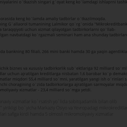
alarini o`tkazish singari g`oyat keng ko`lamdagi ishlaprni tashk
borasida keng ko`lamda amaliy tadbirlar o`tkazilmoqda.
kining G`allaorol tumanining Lalmikor qo`rg`onida "Mikrokreditban
va taraqqiyoti uchun xizmat qilayotgan tadbirkorlarni qo`llab-
azilgan navbatdagi ko`rgazmali seminari ham ana shunday tadbirla
 bankning 80 filiali, 266 mini banki hamda 30 ga yaqin agentlikla
hik biznes va xususiy tadbirkorlik sub`ektlariga 92 milliard so`ml
adlar uchun ajratilgan kreditlarga nisbatan 1,6 barobar ko`p demakd
atlar miqdori 55,4 milliard so`mni, yaratilgan yangi ish o`rinlari 
rinchi choragining o`zida tadbirkorlarga ajratilgan sarmoyalar miqdo
moliyaviy xizmatlar - 23,4 milliard so`mga yetdi.
naviy xizmatlar ko`rsatish yo`lida sobitqadamlik bilan olib
k" yirikligi bo`yicha Markaziy Osiyo va Yevropadagi mikrokreditla
ari safiga kirdi hamda 5 olmosli mikromoliyaviy xizmatlar