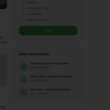
4 – satisfied
3 – nor good or bad
2 – unsatisfied
1 – unsatisfied at all
b
Vote
sh
archa
New documents
Deposit contract template
i
Size: 339.55 KB
z
Micro loan contract template
Size: 98.50 KB
Auto loan contract template
Size: 93.00 KB
ning