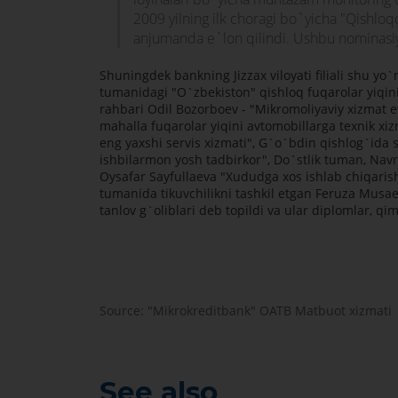
2009 yilning ilk choragi bo`yicha "Qishloq
anjumanda e`lon qilindi. Ushbu nominasiya
Shuningdek bankning Jizzax viloyati filiali shu yo`
tumanidagi "O`zbekiston" qishloq fuqarolar yiqini
rahbari Odil Bozorboev - "Mikromoliyaviy xizmat e
mahalla fuqarolar yiqini avtomobillarga texnik x
eng yaxshi servis xizmati", G`o`bdin qishlog`ida 
ishbilarmon yosh tadbirkor", Do`stlik tuman, Nav
Oysafar Sayfullaeva "Xududga xos ishlab chiqari
tumanida tikuvchilikni tashkil etgan Feruza Musa
tanlov g`oliblari deb topildi va ular diplomlar, q
Source: "Mikrokreditbank" OATB Matbuot xizmati
See also