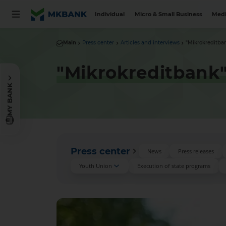
Individual
Micro & Small Business
Medi
Main
Press center
Articles and interviews
"Mikrokreditban
"Mikrokreditbank
MY BANK
Press center
News
Press releases
Youth Union
Execution of state programs