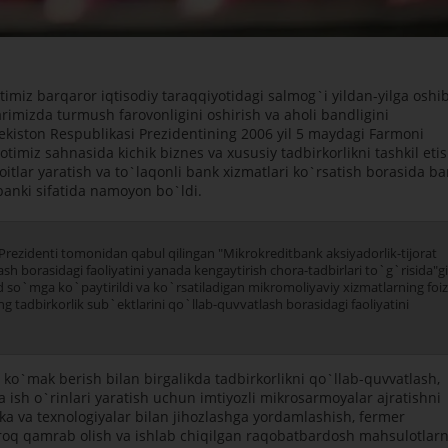
imiz barqaror iqtisodiy taraqqiyotidagi salmog`i yildan-yilga oshi
imizda turmush farovonligini oshirish va aholi bandligini
kiston Respublikasi Prezidentining 2006 yil 5 maydagi Farmoni
timiz sahnasida kichik biznes va xususiy tadbirkorlikni tashkil eti
itlar yaratish va to`laqonli bank xizmatlari ko`rsatish borasida b
 banki sifatida namoyon bo`ldi.
Prezidenti tomonidan qabul qilingan "Mikrokreditbank aksiyadorlik-tijorat
sh borasidagi faoliyatini yanada kengaytirish chora-tadbirlari to`g`risida"g
d so`mga ko`paytirildi va ko`rsatiladigan mikromoliyaviy xizmatlarning foi
ng tadbirkorlik sub`ektlarini qo`llab-quvvatlash borasidagi faoliyatini
`mak berish bilan birgalikda tadbirkorlikni qo`llab-quvvatlash,
a ish o`rinlari yaratish uchun imtiyozli mikrosarmoyalar ajratishni
nika va texnologiyalar bilan jihozlashga yordamlashish, fermer
ngroq qamrab olish va ishlab chiqilgan raqobatbardosh mahsulotlar