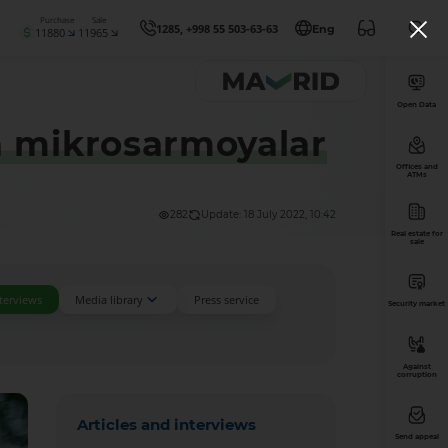
Purchase
Sale
1285, +998 55 503-63-63
Eng
11880
11965
Open Data
a mikrosarmoyalar
Offices and
ATMs
282
Update: 18 July 2022, 10:42
Real estate for
sale
nterviews
Media library
Press service
Security market
Against
corruption
Articles and interviews
Send appeal