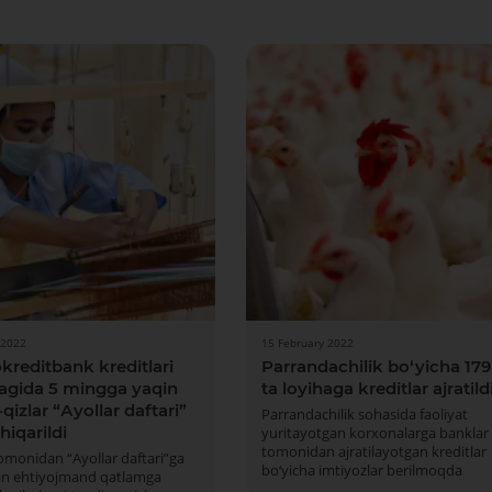
 2022
15 February 2022
kreditbank kreditlari
Parrandachilik bo‘yicha 179
agida 5 mingga yaqin
ta loyihaga kreditlar ajratild
-qizlar “Аyollar daftari”
Parrandachilik sohasida faoliyat
hiqarildi
yuritayotgan korxonalarga banklar
tomonidan ajratilayotgan kreditlar
omonidan “Аyollar daftari”ga
bo‘yicha imtiyozlar berilmoqda
lgan ehtiyojmand qatlamga