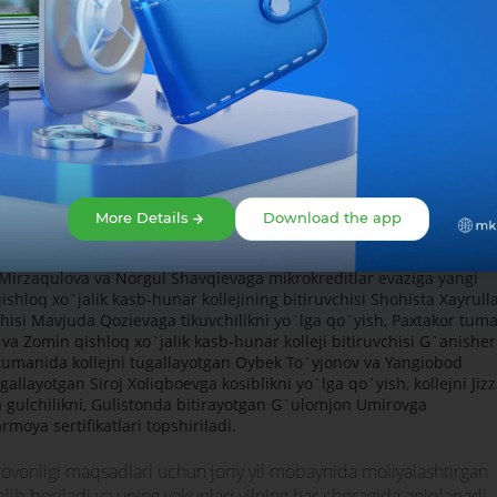
so`m mikrosarmoya hisobiga sutni qayta ishlab tayyorlayotgan tans
ay talabchan xaridorni o`ziga jalb eta olishi qayd etildi.
rlarning safi yanada ko`payishi borasida bank rahbariyati va viloyat
mulohazalarini bildirdilar. Shuningdek, tadbirda ishbilarmon Erkin Tojievnin
ar bilan jihozlangan qishloq aholisiga xizmat ko`rsatuvchi "Alisher - 3"
da avtomobillarga barcha turdagi xizmatlarni ko`rsatadigan ustaxonalar,
 boshqa savdo do`konlari, kompyuter va paynet xizmati ko`rsatish xonalari
More Details
Download the app
 xotin-qizlardan – G`allaorollik Zamira Qilicheva, Shoira Bo`rieva
Mirzaqulova va Norgul Shavqievaga mikrokreditlar evaziga yangi
ishloq xo`jalik kasb-hunar kollejining bitiruvchisi Shohista Xayrull
hisi Mavjuda Qozievaga tikuvchilikni yo`lga qo`yish, Paxtakor tum
va Zomin qishloq xo`jalik kasb-hunar kolleji bitiruvchisi G`anisher
k tumanida kollejni tugallayotgan Oybek To`yjonov va Yangiobod
allayotgan Siroj Xoliqboevga kosiblikni yo`lga qo`yish, kollejni Jiz
ulchilikni, Gulistonda bitirayotgan G`ulomjon Umirovga
moya sertifikatlari topshiriladi.
ovonligi maqsadlari uchun joriy yil mobaynida moliyalashtirgan
ib boriladi va uning yakunlari yilning har choragida aniqlanadi.