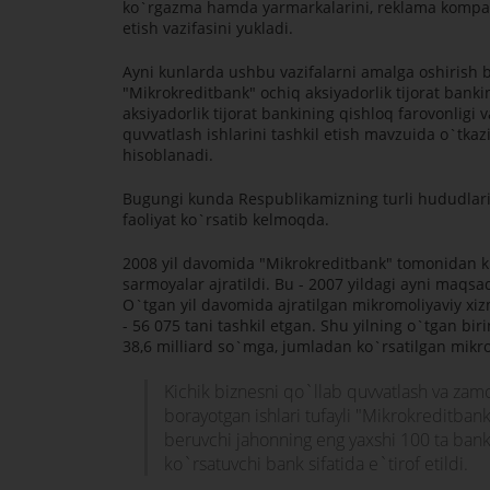
ko`rgazma hamda yarmarkalarini, reklama kompaniy
etish vazifasini yukladi.
Ayni kunlarda ushbu vazifalarni amalga oshirish 
"Mikrokreditbank" ochiq aksiyadorlik tijorat ban
aksiyadorlik tijorat bankining qishloq farovonligi 
quvvatlash ishlarini tashkil etish mavzuida o`tk
hisoblanadi.
Bugungi kunda Respublikamizning turli hududlarida
faoliyat ko`rsatib kelmoqda.
2008 yil davomida "Mikrokreditbank" tomonidan kic
sarmoyalar ajratildi. Bu - 2007 yildagi ayni maqs
O`tgan yil davomida ajratilgan mikromoliyaviy xizm
- 56 075 tani tashkil etgan. Shu yilning o`tgan bi
38,6 milliard so`mga, jumladan ko`rsatilgan mikro
Kichik biznesni qo`llab quvvatlash va zamo
borayotgan ishlari tufayli "Mikrokreditban
beruvchi jahonning eng yaxshi 100 ta bankl
ko`rsatuvchi bank sifatida e`tirof etildi.