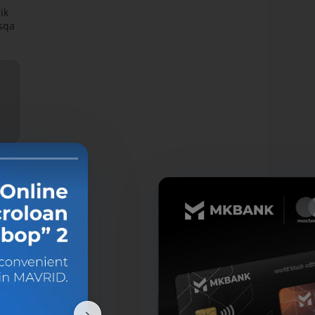
ik
isqa
n
n
.
li"