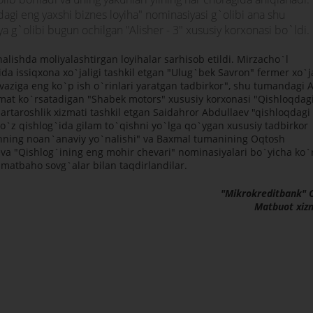
dagi eng yaxshi biznes loyiha" nominasiyasi g`olibi ana shu
 g`olibi bugun ochilgan "Alisher - 3" xususiy korxonasi bo`ldi.
nalishda moliyalashtirgan loyihalar sarhisob etildi. Mirzacho`l
da issiqxona xo`jaligi tashkil etgan "Ulug`bek Savron" fermer xo`ja
vaziga eng ko`p ish o`rinlari yaratgan tadbirkor", shu tumandagi 
izmat ko`rsatadigan "Shabek motors" xususiy korxonasi "Qishloqdag
sartaroshlik xizmati tashkil etgan Saidahror Abdullaev "qishloqdagi
ro`z qishlog`ida gilam to`qishni yo`lga qo`ygan xususiy tadbirkor
shning noan`anaviy yo`nalishi" va Baxmal tumanining Oqtosh
eva "Qishlog`ining eng mohir chevari" nominasiyalari bo`yicha ko`r
immatbaho sovg`alar bilan taqdirlandilar.
"Mikrokreditbank" 
Matbuot xiz