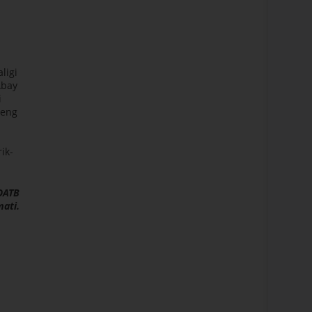
ligi
Abay
i
 eng
ik-
OATB
mati.