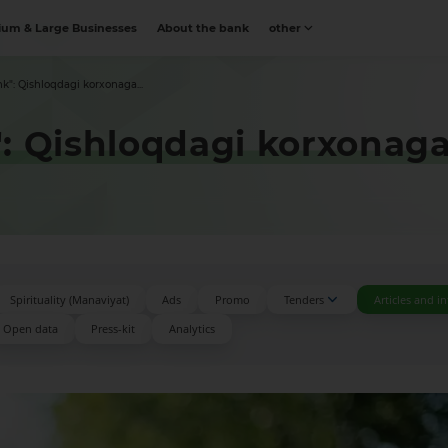
um & Large Businesses
About the bank
other
k": Qishloqdagi korxonaga...
": Qishloqdagi korxonag
Spirituality (Manaviyat)
Ads
Promo
Tenders
Articles and i
Open data
Press-kit
Аnalytics