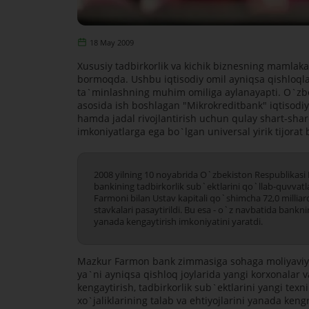
18 May 2009
Xususiy tadbirkorlik va kichik biznesning mamlakat
bormoqda. Ushbu iqtisodiy omil ayniqsa qishloqlar
ta`minlashning muhim omiliga aylanayapti. O`zbe
asosida ish boshlagan "Mikrokreditbank" iqtisodiyo
hamda jadal rivojlantirish uchun qulay shart-sharo
imkoniyatlarga ega bo`lgan universal yirik tijorat
2008 yilning 10 noyabrida O`zbekiston Respublikasi 
bankining tadbirkorlik sub`ektlarini qo`llab-quvvatla
Farmoni bilan Ustav kapitali qo`shimcha 72,0 milliar
stavkalari pasaytirildi. Bu esa - o`z navbatida bankni
yanada kengaytirish imkoniyatini yaratdi.
Mazkur Farmon bank zimmasiga sohaga moliyaviy ko
ya`ni ayniqsa qishloq joylarida yangi korxonalar v
kengaytirish, tadbirkorlik sub`ektlarini yangi tex
xo`jaliklarining talab va ehtiyojlarini yanada ke