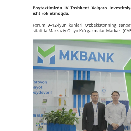
Poytaxtimizda IV Toshkent Xalqaro Investits
ishtirok etmoqda.
Forum 9–12-iyun kunlari Oʻzbekistonning sanoat 
sifatida Markaziy Osiyo Koʻrgazmalar Markazi (CA