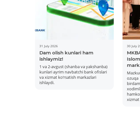
31 July 2026
30 July 
Dam olish kunlari ham
MKBA
ishlaymiz!
Islom 
mark
1 va 2-avgust (shanba va yakshanba)
kunlari ayrim navbatchi bank ofislari
Mazku
va xizmat ko‘rsatish markazlari
ozuqa
ishlaydi.
bird
xodiml
hamkor
xizmat 