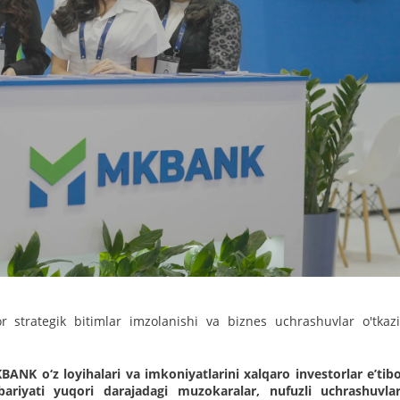
 strategik bitimlar imzolanishi va biznes uchrashuvlar o'tkazil
KBANK o‘z loyihalari va imkoniyatlarini xalqaro investorlar e’tib
iyati yuqori darajadagi muzokaralar, nufuzli uchrashuvla