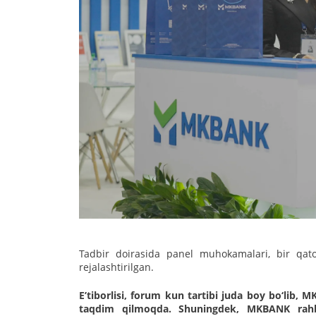
Tadbir doirasida panel muhokamalari, bir qator
rejalashtirilgan.
E’tiborlisi, forum kun tartibi juda boy bo‘lib, M
taqdim qilmoqda. Shuningdek, MKBANK rahbar