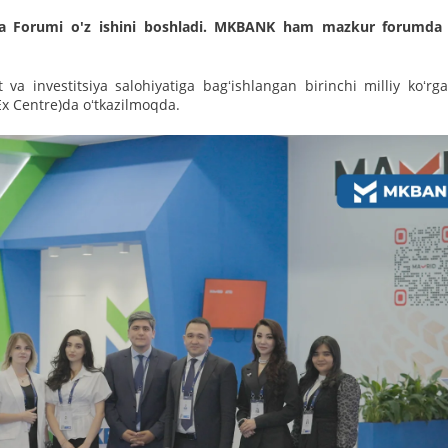
iya Forumi o'z ishini boshladi. MKBANK ham mazkur forumda 
va investitsiya salohiyatiga bagʻishlangan birinchi milliy koʻrg
Ex Centre)da oʻtkazilmoqda.