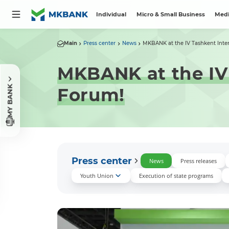
Individual
Micro & Small Business
Medi
Main
Press center
News
MKBANK at the IV Tashkent Inter
MKBANK at the IV 
MY BANK
Forum!
Press center
News
Press releases
Youth Union
Execution of state programs