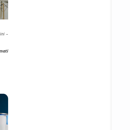
ini –
mati