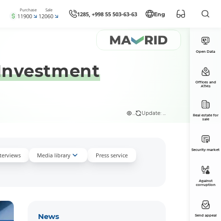
Purchase
Sale
1285, +998 55 503-63-63
Eng
11900
12060
Open Data
 Investment
Offices and
ATMs
...
Update: ...
Real estate for
sale
Security market
nterviews
Media library
Press service
Against
corruption
News
Send appeal