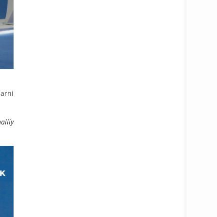
arni
alliy