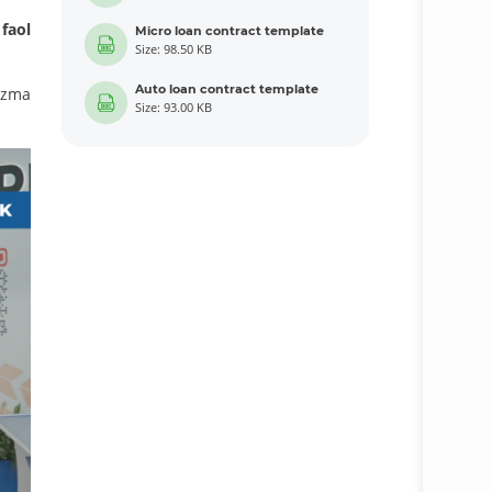
faol
Micro loan contract template
Size: 98.50 KB
Auto loan contract template
azma
Size: 93.00 KB