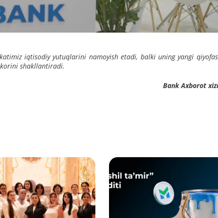
timiz iqtisodiy yutuqlarini namoyish etadi, balki uning yangi qiyofas
korini shakllantiradi.
Bank Axborot xiz