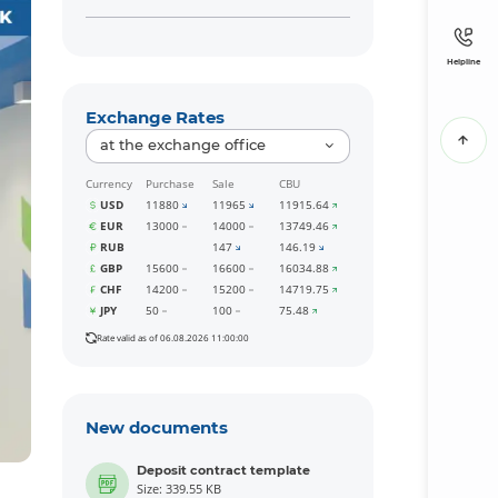
Helpline
Exchange Rates
at the exchange office
Currency
Purchase
Sale
CBU
USD
11880
11965
11915.64
EUR
13000
14000
13749.46
RUB
147
146.19
GBP
15600
16600
16034.88
CHF
14200
15200
14719.75
JPY
50
100
75.48
Rate valid as of 06.08.2026 11:00:00
New documents
Deposit contract template
Size: 339.55 KB