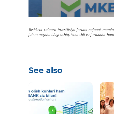
Toshkent xalqaro investitsiya forumi nafaqat mamlaka
jahon maydonidagi ochiq, ishonchli va jozibador ham
See also