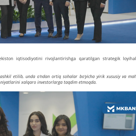
ton iqtisodiyotini rivojlantirishga qaratilgan strategik loyihal
tashkil etilib, unda o‘ndan ortiq sohalar bo‘yicha yirik xususiy va mah
oniyatlarini xalqaro investorlarga taqdim etmoqda.