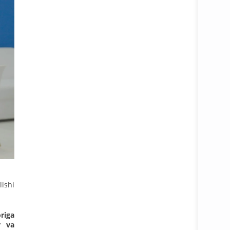
ishi
origa
r va