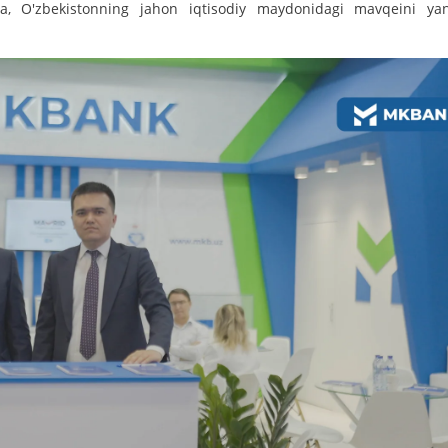
ta, O'zbekistonning jahon iqtisodiy maydonidagi mavqeini ya
More Details
Download the app