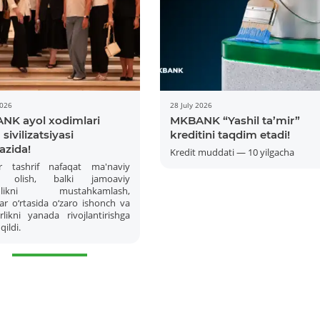
2026
28 July 2026
NK ayol xodimlari
MKBANK “Yashil ta’mir”
sivilizatsiyasi
kreditini taqdim etadi!
azida!
Kredit muddati — 10 yilgacha
r tashrif nafaqat ma'naviy
 olish, balki jamoaviy
amlikni mustahkamlash,
ar o‘rtasida o‘zaro ishonch va
likni yanada rivojlantirishga
qildi.