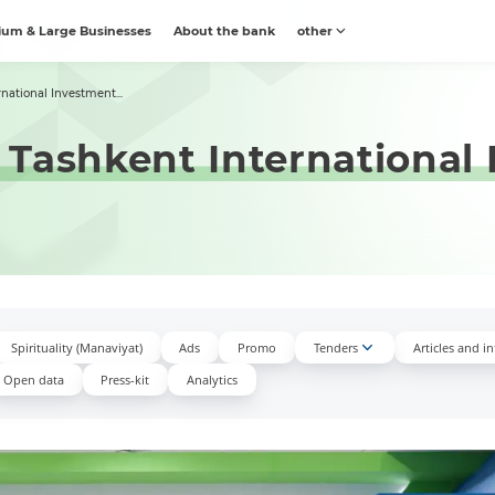
um & Large Businesses
About the bank
other
national Investment...
Tashkent International
Spirituality (Manaviyat)
Ads
Promo
Tenders
Articles and i
Open data
Press-kit
Аnalytics